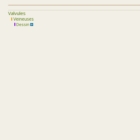
Valvules
Veineuses
Dessin