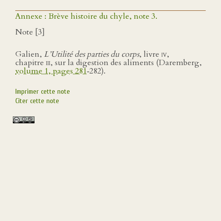
Annexe : Brève histoire du chyle, note 3.
Note [3]
Galien,
L’Utilité des parties du corps
, livre
iv
,
chapitre
iii
, sur la digestion des aliments (Daremberg,
volume 1, pages 281
‑282).
Imprimer cette note
Citer cette note