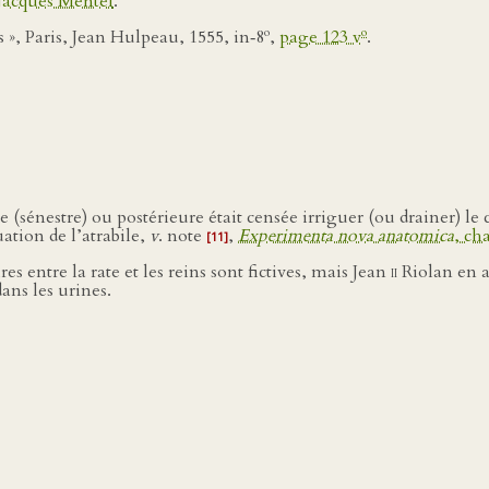
 Jacques Mentel
.
o
o
», Paris, Jean Hulpeau, 1555, in‑8
,
page 123 v
.
 (sénestre) ou postérieure était censée irriguer (ou drainer) le
ation de l’atrabile,
v
. note
,
Experimenta nova anatomica
, ch
[11]
es entre la rate et les reins sont fictives, mais Jean
ii
Riolan en ad
ans les urines.