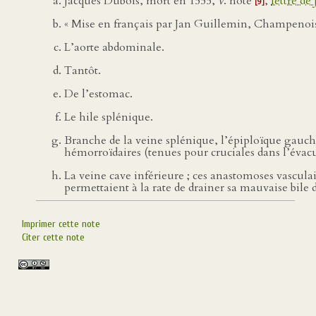
Jacques Dubois, mort en 1555,
v
. note
,
lettre de
[9]
« Mise en français par Jan Guillemin, Champenois 
L’aorte abdominale.
Tantôt.
De l’estomac.
Le hile splénique.
Branche de la veine splénique, l’épiploïque gauche
hémorroïdaires (tenues pour cruciales dans l’évacu
La veine cave inférieure ; ces anastomoses vasculair
permettaient à la rate de drainer sa mauvaise bile d
Imprimer cette note
Citer cette note