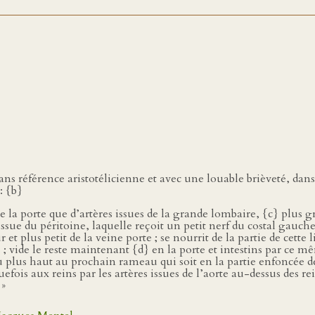
sans référence aristotélicienne et avec une louable brièveté, dan
: {b}
s de la porte que d’artères issues de la grande lombaire, {c} plus
sue du péritoine, laquelle reçoit un petit nerf du costal gauche
t plus petit de la veine porte ; se nourrit de la partie de cette l
; vide le reste maintenant {d} en la porte et intestins par ce
 plus haut au prochain rameau qui soit en la partie enfoncée de 
fois aux reins par les artères issues de l’aorte au-dessus des rei
 »