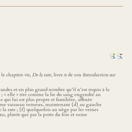
s le chapitre
viii
,
De la rate
, livre
iii
de son
Introduction sur
 grandes et en plus grand nombre qu’il n’est requis à la
 ; < elle > tire comme la lie du sang engendré au
ie qui lui est plus propre et familière, affinée
 même vaisseau veineux, maintenant {d} au gauche
la rate ; {f} quelquefois au siège par les veines
ns, plutôt que par la porte du foie et veine