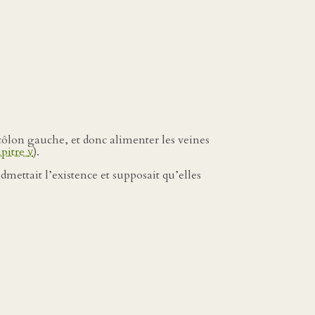
 côlon gauche, et donc alimenter les veines
apitre
v
).
mettait l’existence et supposait qu’elles