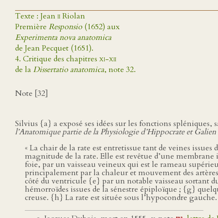
Texte : Jean
ii
Riolan
Première
Responsio
(1652) aux
Experimenta nova anatomica
de Jean Pecquet (1651).
4. Critique des chapitres
xi-xii
de la
Dissertatio anatomica
, note 32.
Note [32]
Silvius {a} a exposé ses idées sur les fonctions spléniques, 
l’Anatomique partie de la Physiologie d’Hippocrate et Galien
« La chair de la rate est entretissue tant de veines issue
magnitude de la rate. Elle est revêtue d’une membrane is
foie, par un vaisseau veineux qui est le rameau supérieur e
principalement par la chaleur et mouvement des artères 
côté du ventricule {e} par un notable vaisseau sortant du
hémorroïdes issues de la sénestre épiploïque ; {g} quelque
creuse. {h} La rate est située sous l’hypocondre gauche.