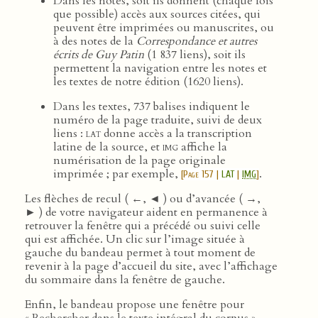
Dans les notes, soit ils donnent (chaque fois
que possible) accès aux sources citées, qui
peuvent être imprimées ou manuscrites, ou
à des notes de la
Correspondance et autres
écrits de Guy Patin
(1 837 liens), soit ils
permettent la navigation entre les notes et
les textes de notre édition (1620 liens).
Dans les textes, 737 balises indiquent le
numéro de la page traduite, suivi de deux
liens :
lat
donne accès a la transcription
latine de la source, et
img
affiche la
numérisation de la page originale
imprimée ; par exemple,
.
[
Page 157
|
LAT
|
IMG
]
Les flèches de recul ( ←, ◄ ) ou d’avancée ( →,
► ) de votre navigateur aident en permanence à
retrouver la fenêtre qui a précédé ou suivi celle
qui est affichée. Un clic sur l’image située à
gauche du bandeau permet à tout moment de
revenir à la page d’accueil du site, avec l’affichage
du sommaire dans la fenêtre de gauche.
Enfin, le bandeau propose une fenêtre pour