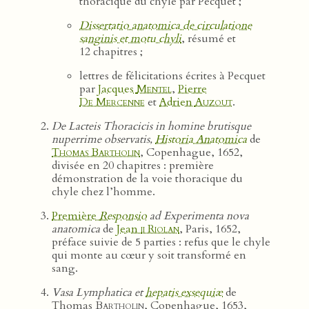
thoracique du chyle par Pecquet ;
Dissertatio anatomica de circulatione
sanginis et motu chyli
, résumé et
12 chapitres ;
lettres de félicitations écrites à Pecquet
par
Jacques
Mentel
,
Pierre
De Mercenne
et
Adrien
Auzout
.
De Lacteis Thoracicis in homine brutisque
nuperrime observatis,
Historia Anatomica
de
Thomas Bartholin
, Copenhague, 1652,
divisée en 20 chapitres : première
démonstration de la voie thoracique du
chyle chez l’homme.
Première
Responsio
ad Experimenta nova
anatomica
de
Jean
ii Riolan
, Paris, 1652,
préface suivie de 5 parties : refus que le chyle
qui monte au cœur y soit transformé en
sang.
Vasa Lymphatica et
hepatis exsequiæ
de
Thomas
Bartholin
, Copenhague, 1653,