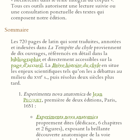
« Rechercher dans le texte intégral du corpus ».
Tous ces outils autorisent une lecture suivie ou
une consultation ponctuelle des textes qui
composent notre édition.
Sommaire
Les 720 pages de latin qui sont traduites, annotées
et indexées dans
La Tempête du chyle
proviennent
de dix ouvrages, référencés en détail dans la
bibliographie
et directement accessibles sur la
page d’accueil
. La
Brève histoire du chyle
en situe
les enjeux scientifiques tels qu’on les a débattus au
e
milieu du
xvii
s., puis résolus deux siècles plus
tard.
Experimenta nova anatomica
de
Jean
Pecquet
, première de deux éditions, Paris,
1651 :
Experimenta nova anatomica
proprement dites (dédicace, 6 chapitres
et 2 figures), exposant la brillante
découverte anatomique de la voie