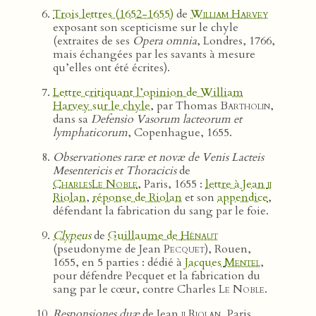
Trois lettres (1652-1655)
de
William Harvey
exposant son scepticisme sur le chyle
(extraites de ses
Opera omnia
, Londres, 1766,
mais échangées par les savants à mesure
qu’elles ont été écrites).
Lettre critiquant l’opinion de William
Harvey sur le chyle
, par Thomas
Bartholin
,
dans sa
Defensio Vasorum lacteorum et
lymphaticorum
, Copenhague, 1655.
Observationes raræ et novæ de Venis Lacteis
Mesentericis et Thoracicis
de
CharlesLe Noble
, Paris, 1655 :
lettre à Jean
ii
Riolan
,
réponse de Riolan
et son
appendice
,
défendant la fabrication du sang par le foie.
Clypeus
de
Guillaume de
Hénaut
(pseudonyme de Jean
Pecquet
), Rouen,
1655, en 5 parties : dédié à
Jacques
Mentel
,
pour défendre Pecquet et la fabrication du
sang par le cœur, contre Charles
Le Noble
.
Responsiones duæ
de Jean
ii Riolan
, Paris,