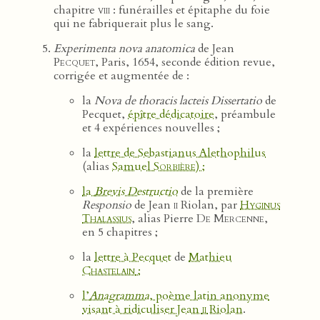
chapitre
viii
: funérailles et épitaphe du foie
qui ne fabriquerait plus le sang.
Experimenta nova anatomica
de Jean
Pecquet
, Paris, 1654, seconde édition revue,
corrigée et augmentée de :
la
Nova de thoracis lacteis Dissertatio
de
Pecquet,
épître dédicatoire
, préambule
et 4 expériences nouvelles ;
la
lettre de Sebastianus Alethophilus
(alias
Samuel
Sorbière
) ;
la
Brevis Destructio
de la première
Responsio
de Jean
ii
Riolan, par
Hyginus
Thalassius
, alias Pierre
De Mercenne
,
en 5 chapitres ;
la
lettre à Pecquet
de
Mathieu
Chastelain
;
l’
Anagramma
, poème latin anonyme
visant à ridiculiser Jean
ii
Riolan
.