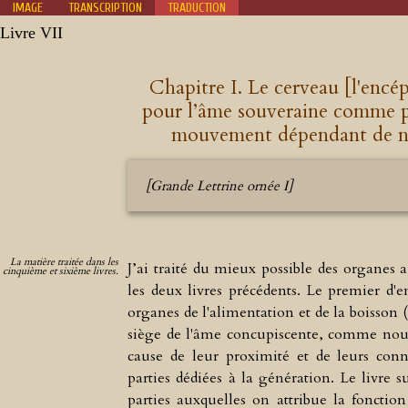
IMAGE
TRANSCRIPTION
TRADUCTION
Livre VII
605.
Livre
VII.
Chapitre I. Le cerveau [l'encép
Livre
sept
pour l’âme souveraine comme po
606
mouvement dépendant de no
607
608
609
610
611
[Grande Lettrine ornée I]
612
613
614
615
616
617
618
La matière traitée dans les
619
J’ai traité du mieux possible des organes a
cinquième et sixième livres.
620
621
les deux livres précédents. Le premier d'en
organes de l'alimentation et de la boisson (d
622.
siège de l'âme concupiscente, comme nous
Livre
VII.
cause de leur proximité et de leurs conn
Chapitre
I.
parties dédiées à la génération. Le livre s
Le
cerveau
parties auxquelles on attribue la fonction
[l'encéphale]