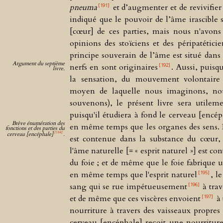
a
[191]
pneuma
et d’augmenter et de revivifie
été
construit
indiqué que le pouvoir de l’âme irascible s
pour
l’âme
[cœur] de ces parties, mais nous n'avons
souveraine
comme
opinions des stoïciens et des péripatétici
pour
la
principe souverain de l’âme est situé dans 
sensation
et
Argument du septième
[192]
nerfs en sont originaires
.
Aussi, puisqu'
le
livre.
mouvement
la sensation, du mouvement volontaire
dépendant
de
moyen de laquelle nous imaginons, no
notre
libre
souvenons), le présent livre sera utilem
volonté
puisqu'il étudiera à fond le cerveau [encép
623
624
Brève énumération des
en même temps que les organes des sens.
fonctions et des parties du
624.
[194]
cerveau [encéphale]
.
est contenue dans la substance du cœur
Livre
VII.
l'âme naturelle [= « esprit naturel »] est co
Chapitre
II.
du foie ; et de même que le foie fabrique u
La
dure-
[195]
en même temps que l'esprit naturel
, l
membrane
qui
[196]
sang qui se rue impétueusement
à trave
enveloppe
le
[197]
et de même que ces viscères envoient
à 
cerveau
[encéphale]
nourriture à travers des vaisseaux propres
et
la
cerveau [encéphale] reçoit une nourriture
petite