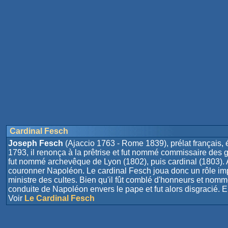
Cardinal Fesch
Joseph Fesch
(Ajaccio 1763 - Rome 1839), prélat français, é
1793, il renonça à la prêtrise et fut nommé commissaire des g
fut nommé archevêque de Lyon (1802), puis cardinal (1803). 
couronner Napoléon. Le cardinal Fesch joua donc un rôle imp
ministre des cultes. Bien qu'il fût comblé d'honneurs et nomm
conduite de Napoléon envers le pape et fut alors disgracié. E
Voir
Le Cardinal Fesch