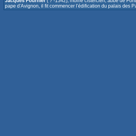
Jacques Fournier
( ? -1342), moine cistercien, abbé de Fon
pape d'Avignon, il fit commencer l'édification du palais des 