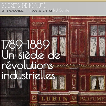
SECRETS DE BEAUTÉ
une exposition virtuelle de la
BIU Santé
1789-1889
Un siècle de
révolutions
industrielles