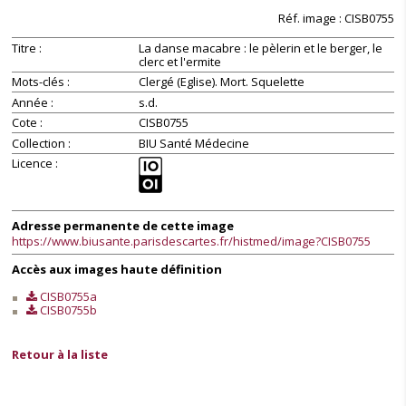
Réf. image : CISB0755
Unable to
Unable to
open [object
open [object
Titre
La danse macabre : le pèlerin et le berger, le
Object]: HTTP 0
Object]: HTTP 0
clerc et l'ermite
attempting to
attempting to
Mots-clés
Clergé (Eglise). Mort. Squelette
load
load
Année
s.d.
TileSource
TileSource
Cote
CISB0755
Collection
BIU Santé Médecine
Licence
Adresse permanente de cette image
https://www.biusante.parisdescartes.fr/histmed/image?CISB0755
Accès aux images haute définition
CISB0755a
CISB0755b
Retour à la liste