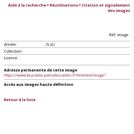
Aide à la recherche
•
Réutilisations
•
Citation et signalement
des images
Réf. image :
Année
(S.d.)
Collection
Licence
Adresse permanente de cette image
https://www.biusante.parisdescartes.fr/histmed/image?
Accès aux images haute définition
Retour à la liste