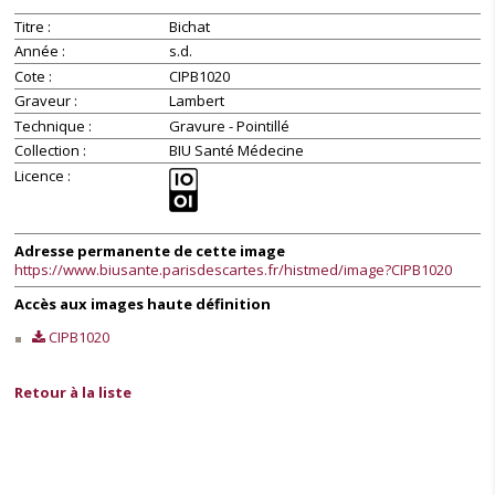
Titre
Bichat
Année
s.d.
Cote
CIPB1020
Graveur
Lambert
Technique
Gravure - Pointillé
Collection
BIU Santé Médecine
Licence
Adresse permanente de cette image
https://www.biusante.parisdescartes.fr/histmed/image?CIPB1020
Accès aux images haute définition
CIPB1020
Retour à la liste