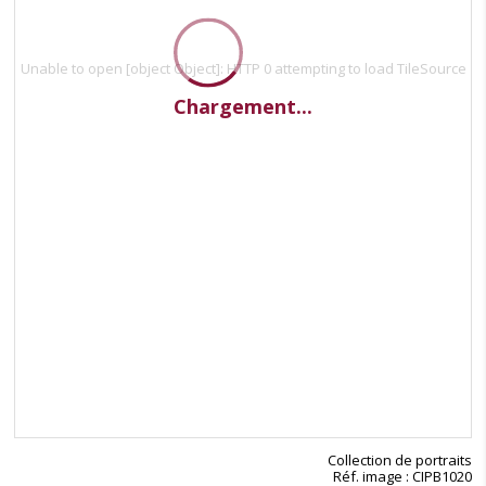
Unable to open [object Object]: HTTP 0 attempting to load TileSource
Chargement...
Collection de portraits
Réf. image : CIPB1020