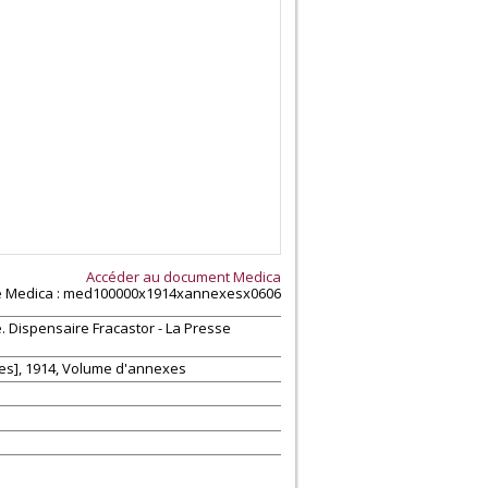
Accéder au document
Medica
e
Medica
: med100000x1914xannexesx0606
. Dispensaire Fracastor - La Presse
es], 1914, Volume d'annexes