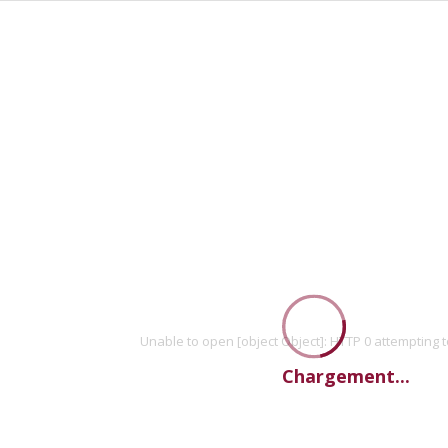
Unable to open [object Object]: HTTP 0 attempting 
Chargement...