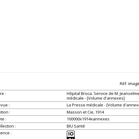
Réf. imag
tre
Hôpital Broca. Service de M. Jeanselme
médicale - [Volume d'annexes]
evue
La Presse médicale - [Volume d'annex
ition
Masson et Cie, 1914
ote
100000x1914xannexes
llection
BIU Santé
cence