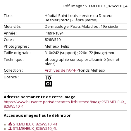
Réf. image : STLMEHEUX_826W510_4
Unable to
Unable to
open [object
open [object
Titre
Hôpital Saint-Louis, service du Docteur
Object]: HTTP 0
Object]: HTTP 0
Besnier [recto] - Lèpre [verso]
attempting to
attempting to
Mots-clés
Dermatologie. Peau. Maladies . 19e siècle
load
load
Année
[1891-1894]
TileSource
TileSource
Cote
826W510
Photographe
Méheux, Félix
Taille originale
310x242 (support) ; 226x172 (image) mm
Technique
photographie sur papier albuminé (noir et
blanc)
Collection
Archives de l'AP-HP
Fonds Méheux
Licence
Adresse permanente de cette image
https://www.biusante.parisdescartes.fr/histmed/image?STLMEHEUX_
826W510_4
Accès aux images haute définition
STLMEHEUX_826W510_4a
STLMEHEUX_826W510_4b