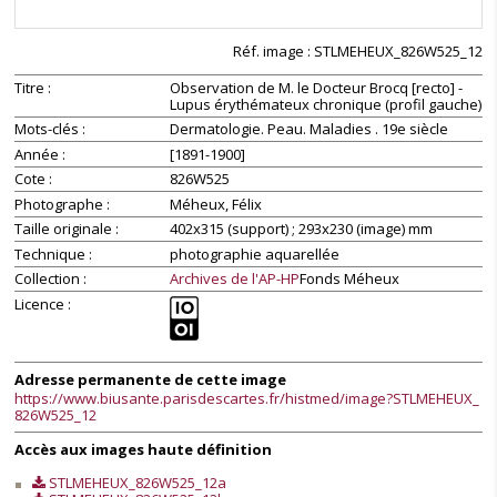
Réf. image : STLMEHEUX_826W525_12
Unable to
Unable to
open [object
open [object
Titre
Observation de M. le Docteur Brocq [recto] -
Object]: HTTP 0
Object]: HTTP 0
Lupus érythémateux chronique (profil gauche)
attempting to
attempting to
Mots-clés
Dermatologie. Peau. Maladies . 19e siècle
load
load
Année
[1891-1900]
TileSource
TileSource
Cote
826W525
Photographe
Méheux, Félix
Taille originale
402x315 (support) ; 293x230 (image) mm
Technique
photographie aquarellée
Collection
Archives de l'AP-HP
Fonds Méheux
Licence
Adresse permanente de cette image
https://www.biusante.parisdescartes.fr/histmed/image?STLMEHEUX_
826W525_12
Accès aux images haute définition
STLMEHEUX_826W525_12a