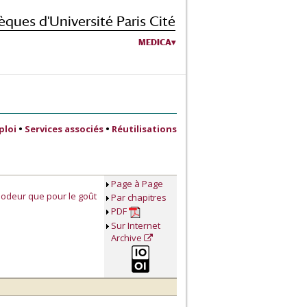
èques d'Université Paris Cité
MEDICA
ploi
•
Services associés
•
Réutilisations
Page à Page
l'odeur que pour le goût
Par chapitres
PDF
Sur Internet
Archive