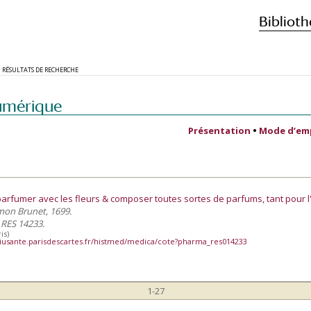
Biblioth
RÉSULTATS DE RECHERCHE
umérique
Présentation
•
Mode d’em
 parfumer avec les fleurs & composer toutes sortes de parfums, tant pour 
imon Brunet, 1699.
 RES 14233.
is)
iusante.parisdescartes.fr/histmed/medica/cote?pharma_res014233
1-27