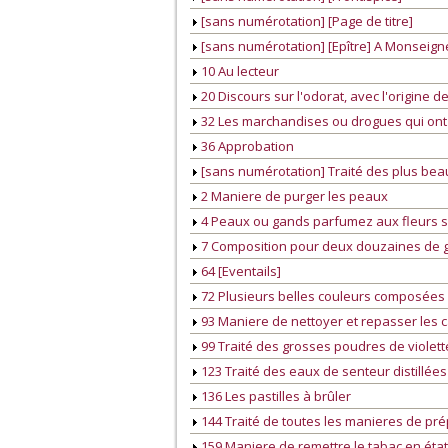
[sans numérotation] [Page de titre]
[sans numérotation] [Epître] A Monseign
10 Au lecteur
20 Discours sur l'odorat, avec l'origine 
32 Les marchandises ou drogues qui ont 
36 Approbation
[sans numérotation] Traité des plus be
2 Maniere de purger les peaux
4 Peaux ou gands parfumez aux fleurs 
7 Composition pour deux douzaines de 
64 [Eventails]
72 Plusieurs belles couleurs composées d
93 Maniere de nettoyer et repasser les 
99 Traité des grosses poudres de violet
123 Traité des eaux de senteur distillées
136 Les pastilles à brûler
144 Traité de toutes les manieres de pr
159 Maniere de remettre le tabac en état l