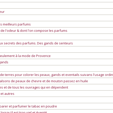
eur
des meilleurs parfums
de l'odeur & dont l'on compose les parfums
aux secrets des parfums. Des gands de senteurs
seulement à la mode de Provence
gands
e terres pour colorer les peaux, gands et eventails suivans l'usage ordin
calsons de peaux de chevre et de mouton passez en huile
tes et de tous les ouvrages qui en dépendent
 et autres
éparer et parfumer le tabac en poudre
orsqu'il est trop viel et éventé