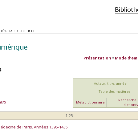
Biblioth
RÉSULTATS DE RECHERCHE
umérique
Présentation
•
Mode d’em
s
Auteur, titre, année ...
Table des matières
Recherche d
ut)
Métadictionnaire
dictionn
1-25
médecine de Paris. Années 1395-1435