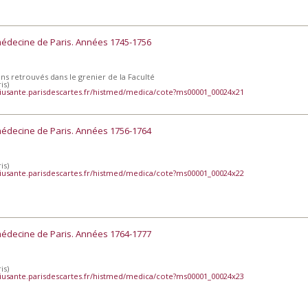
médecine de Paris. Années 1745-1756
ens retrouvés dans le grenier de la Faculté
is)
iusante.parisdescartes.fr/histmed/medica/cote?ms00001_00024x21
médecine de Paris. Années 1756-1764
is)
iusante.parisdescartes.fr/histmed/medica/cote?ms00001_00024x22
médecine de Paris. Années 1764-1777
is)
iusante.parisdescartes.fr/histmed/medica/cote?ms00001_00024x23