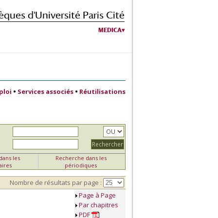
èques d'Université Paris Cité
MEDICA
ploi
•
Services associés
•
Réutilisations
ans les
Recherche dans les
aires
périodiques
Nombre de résultats par page :
Page à Page
Par chapitres
PDF