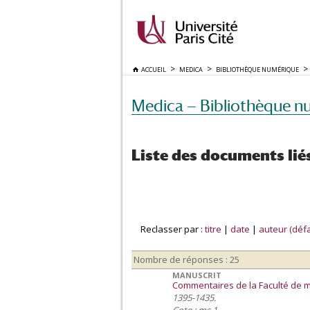
ACCUEIL
MEDICA
BIBLIOTHÈQUE NUMÉRIQUE
Medica — Bibliothèque n
Liste des documents lié
Reclasser par :
titre
|
date
|
auteur (défa
Nombre de réponses : 25
MANUSCRIT
Commentaires de la Faculté de 
1395-1435.
Cote : ms 1.