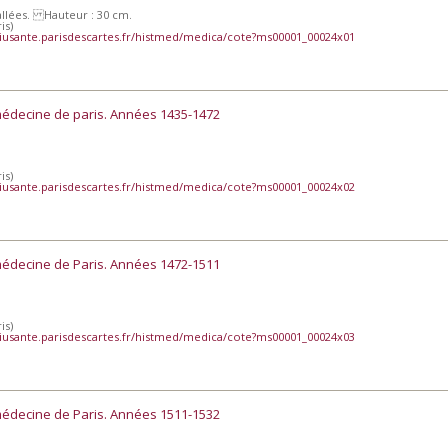
Vallées. Hauteur : 30 cm.
is)
iusante.parisdescartes.fr/histmed/medica/cote?ms00001_00024x01
médecine de paris. Années 1435-1472
is)
iusante.parisdescartes.fr/histmed/medica/cote?ms00001_00024x02
médecine de Paris. Années 1472-1511
is)
iusante.parisdescartes.fr/histmed/medica/cote?ms00001_00024x03
médecine de Paris. Années 1511-1532