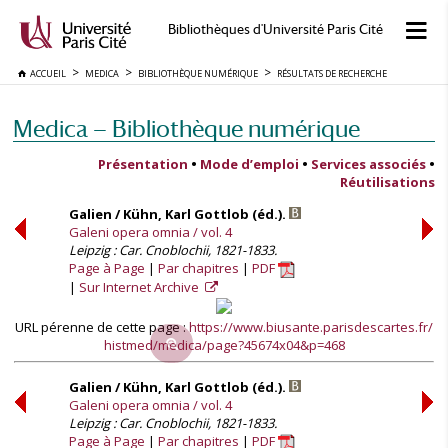
Bibliothèques d'Université Paris Cité
ACCUEIL
MEDICA
BIBLIOTHÈQUE NUMÉRIQUE
RÉSULTATS DE RECHERCHE
Medica — Bibliothèque numérique
Présentation
•
Mode d’emploi
•
Services associés
•
Réutilisations
Galien / Kühn, Karl Gottlob (éd.).
Galeni opera omnia / vol. 4
Leipzig : Car. Cnoblochii, 1821-1833.
Page à Page
Par chapitres
PDF
Sur Internet Archive
URL pérenne de cette page :
https://www.biusante.parisdescartes.fr/
histmed/medica/page?45674x04&p=468
Galien / Kühn, Karl Gottlob (éd.).
Galeni opera omnia / vol. 4
Leipzig : Car. Cnoblochii, 1821-1833.
Page à Page
Par chapitres
PDF