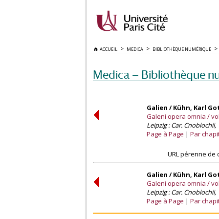
ACCUEIL
MEDICA
BIBLIOTHÈQUE NUMÉRIQUE
Medica — Bibliothèque n
Galien / Kühn, Karl Go
Galeni opera omnia / vol
Leipzig : Car. Cnoblochii,
Page à Page
Par chapi
URL pérenne de c
Galien / Kühn, Karl Go
Galeni opera omnia / vol
Leipzig : Car. Cnoblochii,
Page à Page
Par chapi