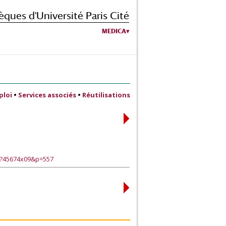
èques d'Université Paris Cité
MEDICA
ploi
•
Services associés
•
Réutilisations
e?45674x09&p=557