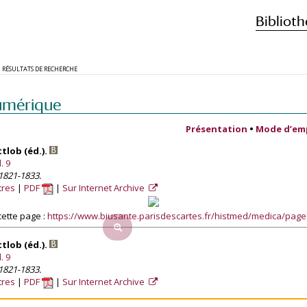
Biblioth
RÉSULTATS DE RECHERCHE
umérique
Présentation
•
Mode d’em
ttlob (éd.).
. 9
 1821-1833.
tres
PDF
Sur Internet Archive
ette page :
https://www.biusante.parisdescartes.fr/histmed/medica/pag
ttlob (éd.).
. 9
 1821-1833.
tres
PDF
Sur Internet Archive