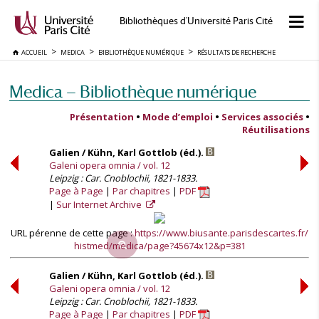
Bibliothèques d'Université Paris Cité
ACCUEIL
MEDICA
BIBLIOTHÈQUE NUMÉRIQUE
RÉSULTATS DE RECHERCHE
Medica — Bibliothèque numérique
Présentation
•
Mode d’emploi
•
Services associés
•
Réutilisations
Galien / Kühn, Karl Gottlob (éd.).
Galeni opera omnia / vol. 12
Leipzig : Car. Cnoblochii, 1821-1833.
Page à Page
Par chapitres
PDF
Sur Internet Archive
URL pérenne de cette page :
https://www.biusante.parisdescartes.fr/
histmed/medica/page?45674x12&p=381
Galien / Kühn, Karl Gottlob (éd.).
Galeni opera omnia / vol. 12
Leipzig : Car. Cnoblochii, 1821-1833.
Page à Page
Par chapitres
PDF