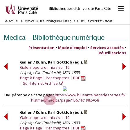
Bibliothèques d'Université Paris Cité
ACCUEIL
MEDICA
BIBLIOTHÈQUE NUMÉRIQUE
RÉSULTATS DE RECHERCHE
Medica — Bibliothèque numérique
Présentation
•
Mode d’emploi
•
Services associés
•
Réutilisations
Galien / Kühn, Karl Gottlob (éd.).
Galeni opera omnia / vol. 19
Leipzig : Car. Cnoblochii, 1821-1833.
Page à Page
Par chapitres
PDF
Sur Internet Archive
URL pérenne de cette page :
https://www.biusante.parisdescartes.fr/
histmed/medica/page?45674x19&p=58
Galien / Kühn, Karl Gottlob (éd.).
Galeni opera omnia / vol. 19
Leipzig : Car. Cnoblochii, 1821-1833.
Page à Page
Par chapitres
PDF