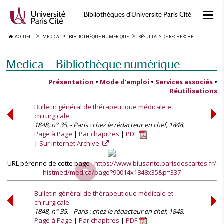
Bibliothèques d'Université Paris Cité
ACCUEIL
MEDICA
BIBLIOTHÈQUE NUMÉRIQUE
RÉSULTATS DE RECHERCHE
Medica — Bibliothèque numérique
Présentation
•
Mode d’emploi
•
Services associés
•
Réutilisations
Bulletin général de thérapeutique médicale et
chirurgicale
1848, n° 35. - Paris : chez le rédacteur en chef, 1848.
Page à Page
Par chapitres
PDF
Sur Internet Archive
URL pérenne de cette page :
https://www.biusante.parisdescartes.fr/
histmed/medica/page?90014x1848x35&p=337
Bulletin général de thérapeutique médicale et
chirurgicale
1848, n° 35. - Paris : chez le rédacteur en chef, 1848.
Page à Page
Par chapitres
PDF