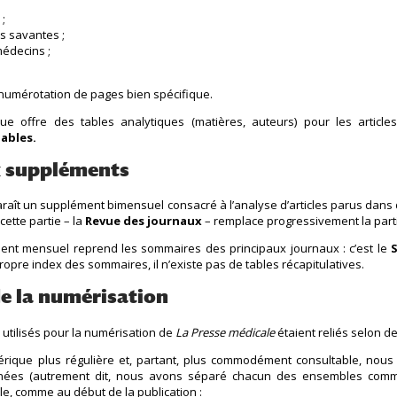
 ;
s savantes ;
médecins ;
numérotation de pages bien spécifique.
ue offre des tables analytiques (matières, auteurs) pour les articl
ables.
ux suppléments
aît un supplément bimensuel consacré à l’analyse d’articles parus dans 
cette partie – la
Revue des journaux
– remplace progressivement la par
ment mensuel reprend les sommaires des principaux journaux : c’est le
ropre index des sommaires, il n’existe pas de tables récapitulatives.
 de la numérisation
utilisés pour la numérisation de
La Presse médicale
étaient reliés selon de
rique plus régulière et, partant, plus commodément consultable, nous
inées (autrement dit, nous avons séparé chacun des ensembles comm
le, comme au début de la publication :