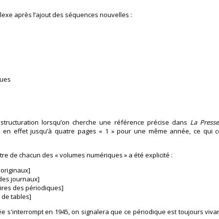
lexe après l’ajout des séquences nouvelles :
ques
e structuration lorsqu’on cherche une référence précise dans
La Press
y a en effet jusqu’à quatre pages « 1 » pour une même année, ce qui 
 titre de chacun des « volumes numériques » a été explicité :
 originaux]
des journaux]
ires des périodiques]
 de tables]
ée s'interrompt en 1945, on signalera que ce périodique est toujours vivan