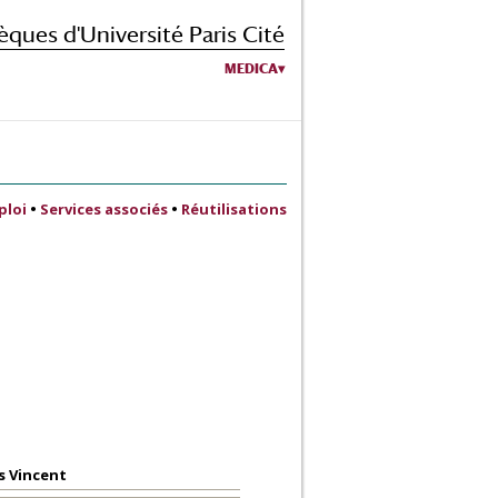
èques d'Université Paris Cité
MEDICA
ploi
•
Services associés
•
Réutilisations
s Vincent