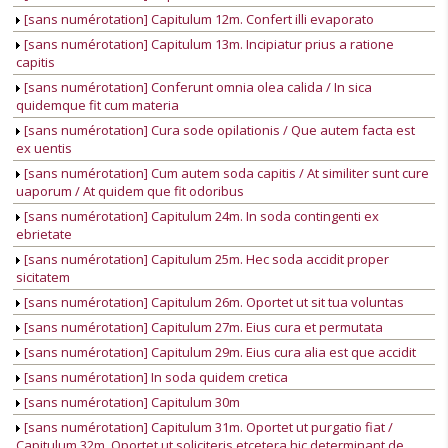
[sans numérotation] Capitulum 12m. Confert illi evaporato
[sans numérotation] Capitulum 13m. Incipiatur prius a ratione
capitis
[sans numérotation] Conferunt omnia olea calida / In sica
quidemque fit cum materia
[sans numérotation] Cura sode opilationis / Que autem facta est
ex uentis
[sans numérotation] Cum autem soda capitis / At similiter sunt cure
uaporum / At quidem que fit odoribus
[sans numérotation] Capitulum 24m. In soda contingenti ex
ebrietate
[sans numérotation] Capitulum 25m. Hec soda accidit proper
sicitatem
[sans numérotation] Capitulum 26m. Oportet ut sit tua voluntas
[sans numérotation] Capitulum 27m. Eius cura et permutata
[sans numérotation] Capitulum 29m. Eius cura alia est que accidit
[sans numérotation] In soda quidem cretica
[sans numérotation] Capitulum 30m
[sans numérotation] Capitulum 31m. Oportet ut purgatio fiat /
Capitulum 32m. Oportet ut soliciteris etcetera hic determinant de