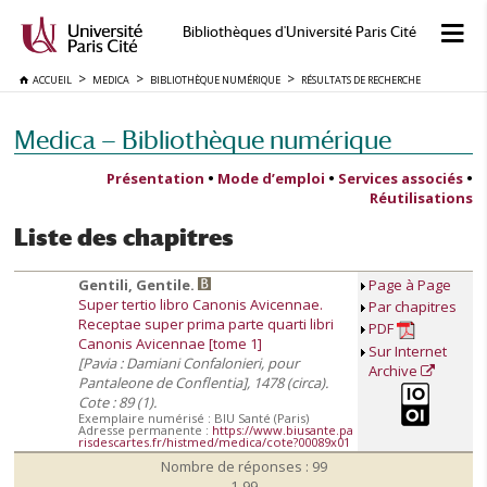
Bibliothèques d'Université Paris Cité
ACCUEIL
MEDICA
BIBLIOTHÈQUE NUMÉRIQUE
RÉSULTATS DE RECHERCHE
Medica — Bibliothèque numérique
Présentation
•
Mode d’emploi
•
Services associés
•
Réutilisations
Liste des chapitres
Gentili, Gentile.
Page à Page
Super tertio libro Canonis Avicennae.
Par chapitres
Receptae super prima parte quarti libri
PDF
Canonis Avicennae [tome 1]
Sur Internet
[Pavia : Damiani Confalonieri, pour
Archive
Pantaleone de Conflentia], 1478 (circa).
Cote : 89 (1).
Exemplaire numérisé : BIU Santé (Paris)
Adresse permanente :
https://www.biusante.pa
risdescartes.fr/histmed/medica/cote?00089x01
Nombre de réponses : 99
1-99