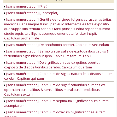
[sans numérotation] [Plat]
[sans numérotation] [Contreplat]
[sans numérotation] Gentilis de fulgineo fulgoris coruscantis totius
medicine uerissimque & inculpati Auic. Interpettis ea tota expositio
que suppositio tertium canonis tanti principis edita reperint summo
studio equisita dilligentissemque emendata feliciter incipit.
Capitulum prohemiale
[sans numérotation] De anathomia cerebri. Capitulum secundum
[sans numérotation] Sermo uniuersalis de egritudinibus capitis &
facientibus egritudines in ipso. Capitulum tertium. Fen. I
[sans numérotation] De significationibus ex quibus oportet
cognosci de dispositionibus cerebri. Capitulum quartum
[sans numérotation] Capitulum de signis naturalibus dispositionum
cerebri. Capitum quintum
[sans numérotation] Capitulum de significationibus sumptis ex
operationibus aialibus & sensibilibus moralibus et mobilibus.
Capitulum sextum
[sans numérotation] Capitulum septimum. Significationum autem
asumptarum
[sans numérotation] Capitulum octavum. Significationes autem
accepte