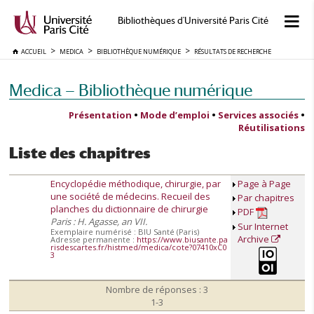
Bibliothèques d'Université Paris Cité
ACCUEIL
MEDICA
BIBLIOTHÈQUE NUMÉRIQUE
RÉSULTATS DE RECHERCHE
Medica — Bibliothèque numérique
Présentation
•
Mode d’emploi
•
Services associés
•
Réutilisations
Liste des chapitres
Encyclopédie méthodique, chirurgie, par
Page à Page
une société de médecins. Recueil des
Par chapitres
planches du dictionnaire de chirurgie
PDF
Paris : H. Agasse, an VII.
Sur Internet
Exemplaire numérisé : BIU Santé (Paris)
Archive
Adresse permanente :
https://www.biusante.pa
risdescartes.fr/histmed/medica/cote?07410xC0
3
Nombre de réponses : 3
1-3