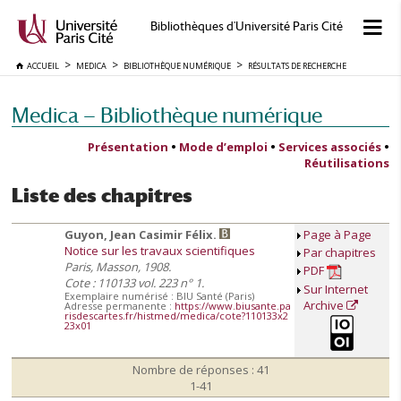
Bibliothèques d'Université Paris Cité
ACCUEIL
MEDICA
BIBLIOTHÈQUE NUMÉRIQUE
RÉSULTATS DE RECHERCHE
Medica — Bibliothèque numérique
Présentation
•
Mode d’emploi
•
Services associés
•
Réutilisations
Liste des chapitres
Guyon, Jean Casimir Félix.
Page à Page
Notice sur les travaux scientifiques
Par chapitres
Paris, Masson, 1908.
PDF
Cote : 110133 vol. 223 n° 1.
Sur Internet
Exemplaire numérisé : BIU Santé (Paris)
Archive
Adresse permanente :
https://www.biusante.pa
risdescartes.fr/histmed/medica/cote?110133x2
23x01
Nombre de réponses : 41
1-41