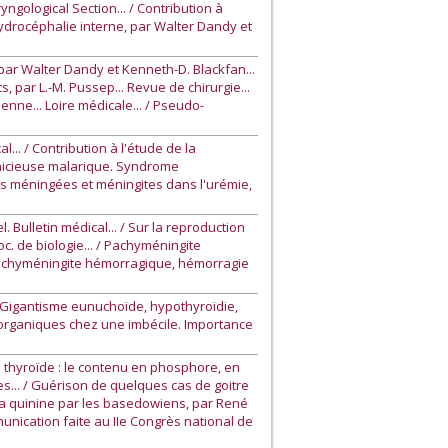
ngological Section... / Contribution à
'hydrocéphalie interne, par Walter Dandy et
par Walter Dandy et Kenneth-D. Blackfan...
, par L.-M. Pussep... Revue de chirurgie...
nne... Loire médicale... / Pseudo-
... / Contribution à l'étude de la
rnicieuse malarique. Syndrome
ns méningées et méningites dans l'urémie,
Bulletin médical... / Sur la reproduction
. de biologie... / Pachyméningite
, pachyméningite hémorragique, hémorragie
. Gigantisme eunuchoïde, hypothyroïdie,
e organiques chez une imbécile. Importance
e thyroïde : le contenu en phosphore, en
es... / Guérison de quelques cas de goitre
a quinine par les basedowiens, par René
unication faite au IIe Congrès national de