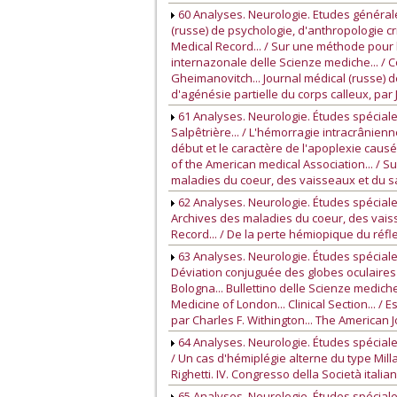
60 Analyses. Neurologie. Etudes générales
(russe) de psychologie, d'anthropologie c
Medical Record... / Sur une méthode pour 
internazonale delle Scienze mediche... / C
Gheimanovitch... Journal médical (russe) 
d'agénésie partielle du corps calleux, par 
61 Analyses. Neurologie. Études spéciales
Salpêtrière... / L'hémorragie intracrânien
début et le caractère de l'apoplexie causée
of the American medical Association... / 
maladies du coeur, des vaisseaux et du sa
62 Analyses. Neurologie. Études spéciale
Archives des maladies du coeur, des vaiss
Record... / De la perte hémiopique du réfl
63 Analyses. Neurologie. Études spéciale
Déviation conjuguée des globes oculaires 
Bologna... Bullettino delle Scienze medich
Medicine of London... Clinical Section... 
par Charles F. Withington... The American J
64 Analyses. Neurologie. Études spéciale
/ Un cas d'hémiplégie alterne du type Mil
Righetti. IV. Congresso della Società italiana 
65 Analyses. Neurologie. Études spéciales