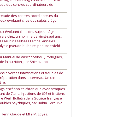
l'étude des centres coordinateurs du
 l'étude des centres coordinateurs du
rveux évoluant chez des sujets d'âge
eux évoluant chez des sujets d'âge
ébrale chez un homme de vingt-sept ans,
 Professeur Magalhaes Lemos. Annales
ralysie pseudo-bulbaire, par Rosenfeld
ar Manuel de Vasconcellos..., Rodrigues,
 de la nutrition, par Shimazono
ns diverses intoxications et troubles de
e réparation dans le cerveau. Un cas de
re...
ingo-encéphalite chronique avec attaques
t de 7 ans. Injections de 606 et frictions
 Weill. Bulletin de la Société française
oubles psychiques, par Bahia... Arquivo
Henri Claude et Mlle M. Loyez.