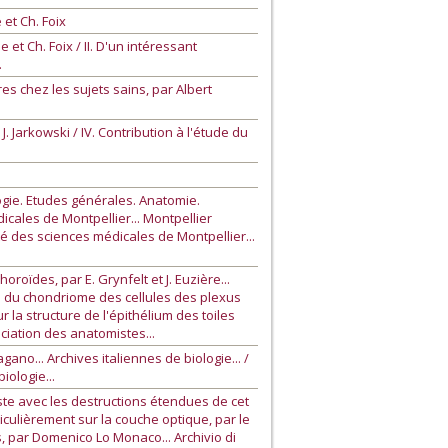
et Ch. Foix
et Ch. Foix / II. D'un intéressant
.
s chez les sujets sains, par Albert
 Jarkowski / IV. Contribution à l'étude du
logie. Etudes générales. Anatomie.
icales de Montpellier... Montpellier
été des sciences médicales de Montpellier...
oïdes, par E. Grynfelt et J. Euzière...
es du chondriome des cellules des plexus
r la structure de l'épithélium des toiles
sociation des anatomistes...
no... Archives italiennes de biologie... /
iologie...
ste avec les destructions étendues de cet
culièrement sur la couche optique, par le
s, par Domenico Lo Monaco... Archivio di