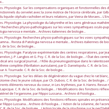
...
. Physiologie. Sur les compensations organiques et fonctionnelles des défi
fonctionnels du cervelet avec la zone motrice de l'écorce cérébrale, par Gilbert
u liquide céphalo-rachidien et leurs relations, par Vieira de Moraes... L'En
s. Physiologie. La physiologie du labyrinthe et les sens généraux mathé
... / Recherches physio-pathologiques sur les voies sympathiques oculo-pupill
logia nervosa e mentale... Archives italiennes de biologie...
s. Physiologie. Recherches physio-pathologiques sur les voies sympathiqu
 Gamna... Rivista di Patologia nervosa e mentale... Archives italiennes de bi
 de la Soc. de biologie...
. Physiologie. Paralysie expérimentale des centres respiratoires, par Jean 
elon, J.-P. Langlois et G. Poy. C. R. de la Soc. de biologie... / État des c
edical ans surgical Journal... / Rôle du pneumogastrique dans le ralentis
hmie complète (Fibrillation auriculaire), par D. Danielopolu. C. R. de la Soc. 
r A. Tournade. C. R. de la Soc. de biologie...
. Physiologie. Sur les délais de dégénération du vague chez le rat blanc, p
gotomie chez le jeune cobaye, par Ch. Dubois. C. R. de la Soc. de biologie...
ents éléments nerveux du coeur, in Les Arythmies, par A. Hanns. Revue médi
le Lapicque. C. R. de la Soc. de biologie... / Modifications des fonctions ré
riel de l'organisme, par Filippo Lussana... Archivio di Fisiologia...
s. Physiologie. Modifications des fonctions réflexes spinales en présenc
ilippo Lussana... Archivio di Fisiologia... / Action de la solanine, de l'aconi
. R. de la Soc. de biologie... / Action locale de la strychnine sur le nerf 