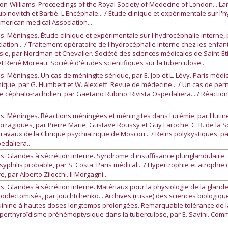
son-Williams. Proceedings of the Royal Society of Medecine of London... Lary
ubinovitch et Barbé. L'Encéphale... / Étude clinique et expérimentale sur l
American medical Association...
s. Méninges. Étude clinique et expérimentale sur l'hydrocéphalie interne, 
tion... / Traitement opératoire de l'hydrocéphalie interne chez les enfants
sie, par Nordman et Chevalier. Société des sciences médicales de Saint-Étie
t René Moreau. Société d'études scientifiques sur la tuberculose...
 Méninges. Un cas de méningite sérique, par E. Job et L. Lévy. Paris médical
ique, par G. Humbert et W. Alexieff. Revue de médecine... / Un cas de pe
 céphalo-rachidien, par Gaetano Rubino. Rivista Ospedaliera... / Réactio
. Méninges. Réactions méningées et méningites dans l'urémie, par Hutinel. 
giques, par Pierre Marie, Gustave Roussy et Guy Laroche. C. R. de la Soc
.. Travaux de la Clinique psychiatrique de Moscou... / Reins polykystiques
edaliera...
s. Glandes à sécrétion interne. Syndrome d'insuffisance pluriglandulaire
yphilis probable, par S. Costa. Paris médical... / Hypertrophie et atrophi
 par Alberto Zilocchi. Il Morgagni...
s. Glandes à sécrétion interne. Matériaux pour la physiologie de la gland
oïdectomisés, par Jouchtchenko... Archives (russe) des sciences biologiqu
quinine à hautes doses longtemps prolongées. Remarquable tolérance de l
'hyperthyroïdisme préhémoptysique dans la tuberculose, par E. Savini. Comm