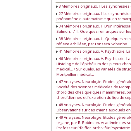
3 Mémoires originaux. I. Les syncinésies 
27 Mémoires originaux. I. Les syncinésies 
phénomène d'automatisme qu'on remarque a
34 Mémoires originaux. II. D'un intéress
Salmon... / III. Quelques remarques sur le
38 Mémoires originaux. III. Quelques rema
réflexe achilléen, par Fonseca Sobrinho...
41 Mémoires originaux. V. Psychiatrie. La 
46 Mémoires originaux. V. Psychiatrie. La
Histologie de l'épithélium des plexus choro
médical... / Sur quelques variétés de struc
Montpellier médical...
47 Analyses. Neurologie. Etudes générales
Société des sciences médicales de Montpell
choroïdes chez quelques mammifères, par E. 
choroïdiennes et l'excrétion du liquide céph
48 Analyses. Neurologie. Etudes générales
Observations sur des chiens auxquels on a 
49 Analyses. Neurologie. Etudes générale
organe, par R. Robinson. Académie des sci
Professeur Pfeiffer. Archiv für Psychiatri