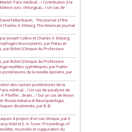
tel. Paris médical... / Contribution à la
linico (sez. chirurgica)... / Un cas de
.
David Felberbaum... The Journal of the
t Charles A. Elsberg. The American Journal
r Joseph Collins et Charles A. Elsberg.
nophages leucocytaires, par Flatau et
, par Bickel (Clinique du Professeur
, par Bickel (Clinique du Professeur
ingo-myélites syphilitiques, par Publio
es postérieures de la moelle épinière, par
ction des racines postérieures de la
Paris médical... / Un cas de paralysie de
Pfeiffer... Brain... / Sur un cas de lésion
 Rivista italiana di Neuropatologia,
 plaques disséminée, par B.-B.
laques à propos d'un cas clinique, par E.
arcy Kidd et E.-A. Tozer. Proceedings of
hmoïdite, mucocèle et suppuration du