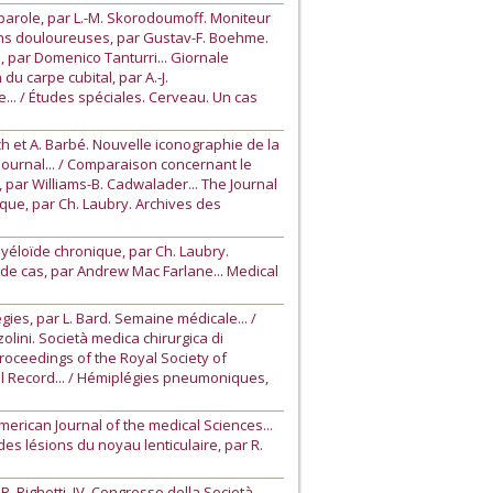
 parole, par L.-M. Skorodoumoff. Moniteur
ions douloureuses, par Gustav-F. Boehme.
, par Domenico Tanturri... Giornale
u carpe cubital, par A.-J.
... / Études spéciales. Cerveau. Un cas
ch et A. Barbé. Nouvelle iconographie de la
Journal... / Comparaison concernant le
, par Williams-B. Cadwalader... The Journal
que, par Ch. Laubry. Archives des
yéloïde chronique, par Ch. Laubry.
 de cas, par Andrew Mac Farlane... Medical
ies, par L. Bard. Semaine médicale... /
lini. Società medica chirurgica di
Proceedings of the Royal Society of
cal Record... / Hémiplégies pneumoniques,
erican Journal of the medical Sciences...
es lésions du noyau lenticulaire, par R.
. Righetti. IV. Congresso della Società