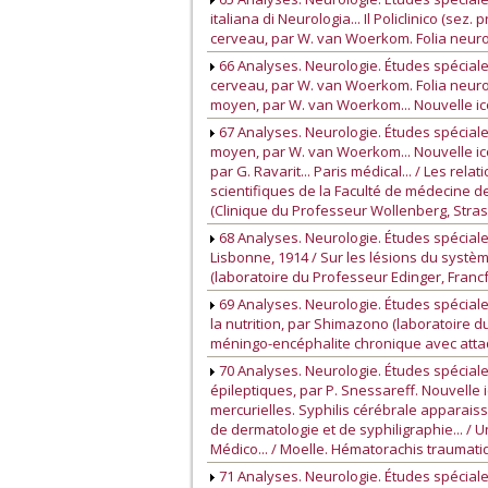
italiana di Neurologia... Il Policlinico (se
cerveau, par W. van Woerkom. Folia neuro-
66 Analyses. Neurologie. Études spéciale
cerveau, par W. van Woerkom. Folia neuro-
moyen, par W. van Woerkom... Nouvelle ico
67 Analyses. Neurologie. Études spéciale
moyen, par W. van Woerkom... Nouvelle ico
par G. Ravarit... Paris médical... / Les r
scientifiques de la Faculté de médecine de
(Clinique du Professeur Wollenberg, Strasbo
68 Analyses. Neurologie. Études spéciale
Lisbonne, 1914 / Sur les lésions du systèm
(laboratoire du Professeur Edinger, Francfor
69 Analyses. Neurologie. Études spéciale
la nutrition, par Shimazono (laboratoire d
méningo-encéphalite chronique avec attaqu
70 Analyses. Neurologie. Études spécial
épileptiques, par P. Snessareff. Nouvelle i
mercurielles. Syphilis cérébrale apparaiss
de dermatologie et de syphiligraphie... /
Médico... / Moelle. Hématorachis traumati
71 Analyses. Neurologie. Études spéciale