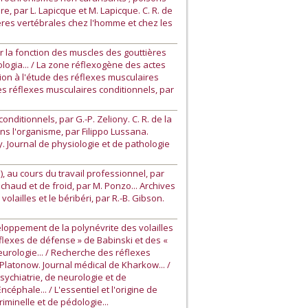
re, par L. Lapicque et M. Lapicque. C. R. de
ières vertébrales chez l'homme et chez les
 la fonction des muscles des gouttières
ologia... / La zone réflexogène des actes
tion à l'étude des réflexes musculaires
des réflexes musculaires conditionnels, par
ditionnels, par G.-P. Zeliony. C. R. de la
ans l'organisme, par Filippo Lussana.
hy. Journal de physiologie et de pathologie
, au cours du travail professionnel, par
 chaud et de froid, par M. Ponzo... Archives
lailles et le béribéri, par R.-B. Gibson.
loppement de la polynévrite des volailles
réflexes de défense » de Babinski et des «
eurologie... / Recherche des réflexes
Platonow. Journal médical de Kharkow... /
sychiatrie, de neurologie et de
céphale... / L'essentiel et l'origine de
iminelle et de pédologie...