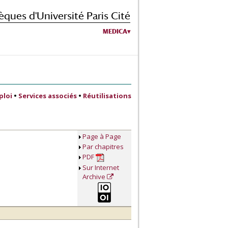
èques d'Université Paris Cité
MEDICA
ploi
•
Services associés
•
Réutilisations
Page à Page
Par chapitres
PDF
Sur Internet
Archive