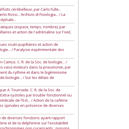
cits cérébelleux, par Carlo Fulle...
o Rossi... Archivio di Fisiologia... / La
céphale...
matiques (espace, temps, nombre), par
aires et action de l'adrénaline sur l'oeil,
es oculo-pupillaires et action de
ologie... / Paralysie expérimentale des
Camus. C. R. de la Soc. de biologie... /
entres vaso-moteurs dans la pneumonie, par
sement du rythme et dans le bigéminisme
de biologie... / Sur les délais de
ar A. Tournade. C. R. de la Soc. de
 / Extra-systoles par trouble fonctionnel ou
cale de l'Est... / Action de la caféine
flexes spinales en présence de diverses
e de diverses fonctions ayant rapport
tine et de la delphinine sur l'excitabilité
hétérochronismes non curarisants ; poisons