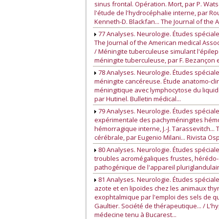
sinus frontal. Opération. Mort, par P. Wat
l'étude de l'hydrocéphalie interne, par Ro
Kenneth-D. Blackfan... The Journal of the 
77 Analyses. Neurologie. Études spéciale
The Journal of the American medical Associa
/ Méningite tuberculeuse simulant l'épilep
méningite tuberculeuse, par F. Bezançon e
78 Analyses. Neurologie. Études spéciales.
méningite cancéreuse. Étude anatomo-clin
méningitique avec lymphocytose du liquide
par Hutinel. Bulletin médical...
79 Analyses. Neurologie. Études spéciales
expérimentale des pachyméningites hémorra
hémorragique interne, J.-J. Tarassevitch.
cérébrale, par Eugenio Milani... Rivista Osp
80 Analyses. Neurologie. Études spéciale
troubles acromégaliques frustes, hérédo-s
pathogénique de l'appareil pluriglandulaire,
81 Analyses. Neurologie. Études spéciale
azote et en lipoïdes chez les animaux thyr
exophtalmique par l'emploi des sels de 
Gaultier. Société de thérapeutique... / L
médecine tenu à Bucarest...