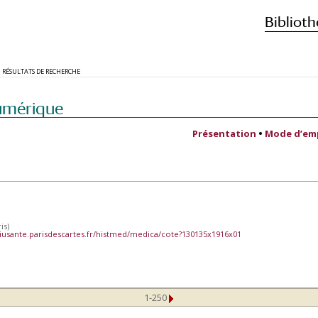
Biblioth
RÉSULTATS DE RECHERCHE
umérique
Présentation
•
Mode d’em
is)
iusante.parisdescartes.fr/histmed/medica/cote?130135x1916x01
1-250