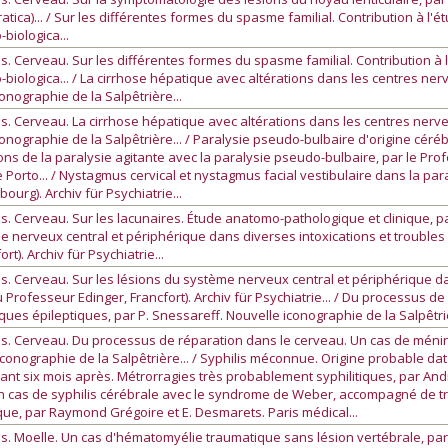
z. pratica)... / Sur les différentes formes du spasme familial. Contribution à 
biologica...
s. Cerveau. Sur les différentes formes du spasme familial. Contribution à
biologica... / La cirrhose hépatique avec altérations dans les centres ne
nographie de la Salpêtrière...
s. Cerveau. La cirrhose hépatique avec altérations dans les centres nerv
nographie de la Salpêtrière... / Paralysie pseudo-bulbaire d'origine cér
elations de la paralysie agitante avec la paralysie pseudo-bulbaire, par le
 Porto... / Nystagmus cervical et nystagmus facial vestibulaire dans la pa
urg). Archiv für Psychiatrie...
s. Cerveau. Sur les lacunaires. Étude anatomo-pathologique et clinique, p
e nerveux central et périphérique dans diverses intoxications et troubles
t). Archiv für Psychiatrie...
s. Cerveau. Sur les lésions du système nerveux central et périphérique da
u Professeur Edinger, Francfort). Archiv für Psychiatrie... / Du processus d
es épileptiques, par P. Snessareff. Nouvelle iconographie de la Salpêtriè
es. Cerveau. Du processus de réparation dans le cerveau. Un cas de mén
conographie de la Salpêtrière... / Syphilis méconnue. Origine probable datan
ant six mois après. Métrorragies très probablement syphilitiques, par André
 Un cas de syphilis cérébrale avec le syndrome de Weber, accompagné de tr
que, par Raymond Grégoire et E. Desmarets. Paris médical...
s. Moelle. Un cas d'hématomyélie traumatique sans lésion vertébrale, par 