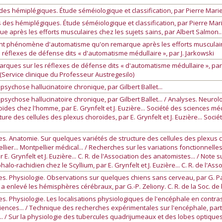
des hémiplégiques. Étude séméiologique et classification, par Pierre Marie 
des hémiplégiques. Étude séméiologique et classification, par Pierre Marie 
près les efforts musculaires chez les sujets sains, par Albert Salmon..
ant phénomène d'automatisme qu'on remarque après les efforts musculaire
s réflexes de défense dits « d'automatisme médullaire », par J. Jarkowski
rques sur les réflexes de défense dits « d'automatisme médullaire », par J.
 (Service clinique du Professeur Austregesilo)
psychose hallucinatoire chronique, par Gilbert Ballet...
 psychose hallucinatoire chronique, par Gilbert Ballet... / Analyses. Neuro
ïdes chez l'homme, par E. Grynfelt et J. Euzière... Société des sciences méd
ture des cellules des plexus choroïdes, par E. Grynfelt et J. Euzière... Soci
. Anatomie. Sur quelques variétés de structure des cellules des plexus chor
ier... Montpellier médical... / Recherches sur les variations fonctionnell
Grynfelt et J. Euzière... C. R. de l'Association des anatomistes... / Note su
alo-rachidien chez le Scyllium, par E. Grynfelt et J. Euzière... C. R. de l'As
. Physiologie. Observations sur quelques chiens sans cerveau, par G. Paga
enlevé les hémisphères cérébraux, par G.-P. Zeliony. C. R. de la Soc. de b
s. Physiologie. Les localisations physiologiques de l'encéphale en contra
ences... / Technique des recherches expérimentales sur l'encéphale, parti
e... / Sur la physiologie des tubercules quadrijumeaux et des lobes optique