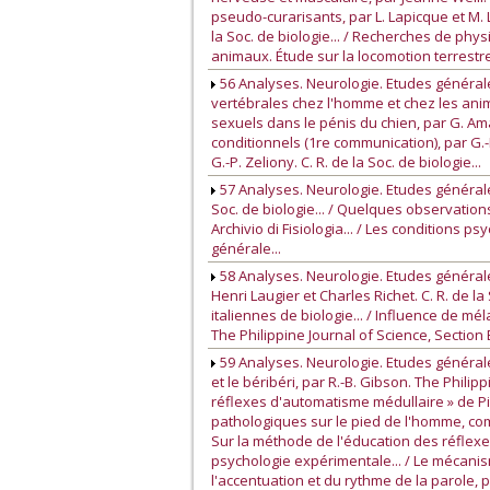
pseudo-curarisants, par L. Lapicque et M. La
la Soc. de biologie... / Recherches de ph
animaux. Étude sur la locomotion terrestre, 
56 Analyses. Neurologie. Etudes générale
vertébrales chez l'homme et chez les animau
sexuels dans le pénis du chien, par G. Ama
conditionnels (1re communication), par G.-P
G.-P. Zeliony. C. R. de la Soc. de biologie...
57 Analyses. Neurologie. Etudes générales
Soc. de biologie... / Quelques observations
Archivio di Fisiologia... / Les conditions 
générale...
58 Analyses. Neurologie. Etudes générales
Henri Laugier et Charles Richet. C. R. de l
italiennes de biologie... / Influence de m
The Philippine Journal of Science, Section B
59 Analyses. Neurologie. Etudes générale
et le béribéri, par R.-B. Gibson. The Phili
réflexes d'automatisme médullaire » de Pie
pathologiques sur le pied de l'homme, com
Sur la méthode de l'éducation des réflexe
psychologie expérimentale... / Le mécanisme
l'accentuation et du rythme de la parole, 