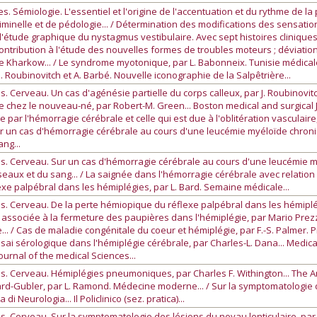
. Sémiologie. L'essentiel et l'origine de l'accentuation et du rythme de la
riminelle et de pédologie... / Détermination des modifications des sensat
l'étude graphique du nystagmus vestibulaire. Avec sept histoires cliniques
ontribution à l'étude des nouvelles formes de troubles moteurs ; déviation d
de Kharkow... / Le syndrome myotonique, par L. Babonneix. Tunisie médicale
J. Roubinovitch et A. Barbé. Nouvelle iconographie de la Salpêtrière...
. Cerveau. Un cas d'agénésie partielle du corps calleux, par J. Roubinovit
ne chez le nouveau-né, par Robert-M. Green... Boston medical and surgical 
 par l'hémorragie cérébrale et celle qui est due à l'oblitération vasculaire
Sur un cas d'hémorragie cérébrale au cours d'une leucémie myéloïde chroni
ng...
s. Cerveau. Sur un cas d'hémorragie cérébrale au cours d'une leucémie m
eaux et du sang... / La saignée dans l'hémorragie cérébrale avec relation
exe palpébral dans les hémiplégies, par L. Bard. Semaine médicale...
s. Cerveau. De la perte hémiopique du réflexe palpébral dans les hémiplég
associée à la fermeture des paupières dans l'hémiplégie, par Mario Prezzo
e... / Cas de maladie congénitale du coeur et hémiplégie, par F.-S. Palmer. 
/ Essai sérologique dans l'hémiplégie cérébrale, par Charles-L. Dana... Medi
ournal of the medical Sciences...
s. Cerveau. Hémiplégies pneumoniques, par Charles F. Withington... The Am
lard-Gubler, par L. Ramond. Médecine moderne... / Sur la symptomatologie d
di Neurologia... Il Policlinico (sez. pratica)...
. Cerveau. Sur la symptomatologie des lésions du noyau lenticulaire, par R