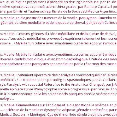
xe, ou quelques précautions à prendre en chirurgie nerveuse, par Th. de Mar
ère spinale avec considérations chirurgicales, par Raniero Casali... Il polic
ie, par Dimitri et Taubenschlag. Rivista de la Sociedad Medica Argentina..
s. Moelle. Le diagnostic des tumeurs de la moelle, par Hyman Climenko et 
 géantes du cône médullaire et de la queue de cheval, par Joseph Collins e
s. Moelle. Tumeurs géantes du cône médullaire et de la queue de cheval, pa
nces... / Les abcès médullaires provoqués expérimentalement et les neuro
sovie... / Myélite funiculaire avec symptômes bulbaires et polynévritiques
s. Moelle. Myélite funiculaire avec symptômes bulbaires et polynévritiques
 / Nouvelle contribution clinique et anatomo-pathologique à l'étude des mén
Traitement opératoire des paralysies spasmodiques par la résection des racin
s. Moelle. Traitement opératoire des paralysies spasmodiques par la rése
is médical... / Le traitement des paraplégies spasmodiques, par G. Guillain. 
s Paralysis with especial Reference to the Anatomical Changes), par J.-A.-F. 
elle épinière suivie d'amyotrophie spinale progressive, par Giosué Biondi.
ution à la connaissance de la lésion des nerfs optiques dans la sclérose en
ologie...
. Moelle. Commentaires sur l'étiologie et le diagnostic de la sclérose en p
.. / Sclérose de la moelle et dystrophie adiposo-génitale combinées, par P
. Medical Section... / Méninges. Cas de rhinorrhée cérébro-spinale avec et