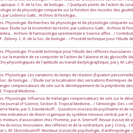
picque. C. R. de la Soc. de biologie... / Quelques points de l'action du cura
ysiologie et de physiologie comparée sur la fonction des muscles des goutt
par Lodovico Gatti... Archivio di Fisiologia...
s. Physiologie. Recherches de physiologie et de physiologie comparée sur
x. Étude sur la locomotion terrestre, par Lodovico Gatti... Archivio di Fisi
ntea... Archivio di Farmacologia sperimentale e Science affini... / Contribu
. Zeliony. C. R. de la Soc. de biologie... / Procédé technique pour l'étude 
. Physiologie. Procédé technique pour l'étude des réflexes musculaires con
 sur la manière de se comporter et l'action de l'alanine et du glycocolle d
psycho-physiologiques de l'aptitude au travail dactylographique, par J.-M. La
. Physiologie. Les variations du temps de réaction (Équation personnelle)
a Soc. de biologie... / Étude sur la localisation des sensations thermiques de
élanges compensateurs de sels sur le développement de la polynévrite des vo
. Tropical Medicine...
s. Physiologie. Influence de mélanges compensateurs de sels sur le déve
ppine Journal of Science, Section B. Tropical Medicine... / Sémiologie. Des « 
rre Marie, par S. Davidenkoff... Questions (russes) de psychiatrie et de n
me indicateurs de lésion organique du système nerveux central, par K.-J. 
s moteurs d'association chez l'homme, par A. Smirnoff. Revue (russe) de p
 du tonus musculaire, des réflexes et de la contracture, par J. Crocq... L'En
par L.-M. Skorodoumoff. Moniteur (russe) de psychologie, d'anthropologie cr