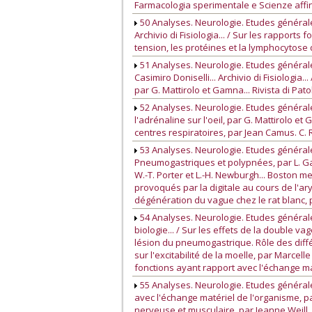
Farmacologia sperimentale e Scienze affini
50 Analyses. Neurologie. Etudes générales
Archivio di Fisiologia... / Sur les rapports 
tension, les protéines et la lymphocytose d
51 Analyses. Neurologie. Etudes générale
Casimiro Doniselli... Archivio di Fisiologia
par G. Mattirolo et Gamna... Rivista di Pato
52 Analyses. Neurologie. Etudes générale
l'adrénaline sur l'oeil, par G. Mattirolo et
centres respiratoires, par Jean Camus. C. R.
53 Analyses. Neurologie. Etudes générales
Pneumogastriques et polypnées, par L. Garr
W.-T. Porter et L.-H. Newburgh... Boston m
provoqués par la digitale au cours de l'aryt
dégénération du vague chez le rat blanc, pa
54 Analyses. Neurologie. Etudes générales
biologie... / Sur les effets de la double va
lésion du pneumogastrique. Rôle des différ
sur l'excitabilité de la moelle, par Marcel
fonctions ayant rapport avec l'échange maté
55 Analyses. Neurologie. Etudes générale
avec l'échange matériel de l'organisme, par F
nerveuse et musculaire, par Jeanne Weill. C