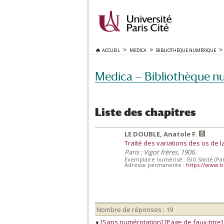
ACCUEIL
MEDICA
BIBLIOTHÈQUE NUMÉRIQUE
Medica — Bibliothèque n
Liste des chapitres
LE DOUBLE, Anatole F.
Traité des variations des os de 
Paris : Vigot frères, 1906.
Exemplaire numérisé : BIU Santé (Par
Adresse permanente :
https://www.b
Nombre de réponses : 19
[Sans numérotation] [Page de faux-titre]