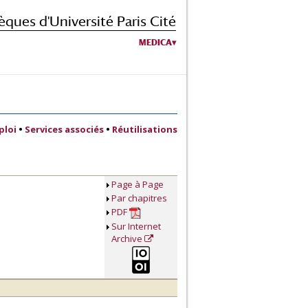
èques d'Université Paris Cité
MEDICA
ploi
•
Services associés
•
Réutilisations
Page à Page
Par chapitres
PDF
Sur Internet
Archive