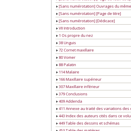
[Sans numérotation] Ouvrages du même
[Sans numérotation] [Page de titre]
[Sans numérotation] [Dédicace]
VII Introduction
1 Os propre du nez
38 Unguis
72 Cornet maxillaire
80 Vomer
88 Palatin
114 Malaire
166 Maxillaire supérieur
307 Maxillaire inférieur
379 Conclusions
409 Addenda
411 Annexe au traité des variations des
443 Index des auteurs cités dans ce vol
449 Table des dessins et schémas
453 Table des matières