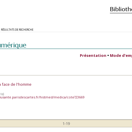
Biblioth
RÉSULTATS DE RECHERCHE
umérique
Présentation
•
Mode d’em
la face de l'homme
is)
iusante.parisdescartes.fr/histmed/medica/cote?23669
1-19