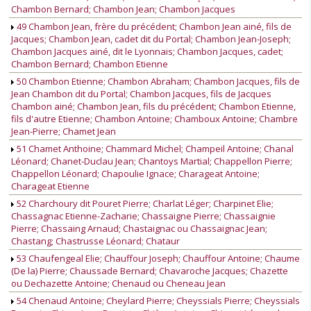
Chambon Bernard; Chambon Jean; Chambon Jacques
49 Chambon Jean, frère du précédent; Chambon Jean ainé, fils de
Jacques; Chambon Jean, cadet dit du Portal; Chambon Jean-Joseph;
Chambon Jacques ainé, dit le Lyonnais; Chambon Jacques, cadet;
Chambon Bernard; Chambon Etienne
50 Chambon Etienne; Chambon Abraham; Chambon Jacques, fils de
Jean Chambon dit du Portal; Chambon Jacques, fils de Jacques
Chambon ainé; Chambon Jean, fils du précédent; Chambon Etienne,
fils d'autre Etienne; Chambon Antoine; Chamboux Antoine; Chambre
Jean-Pierre; Chamet Jean
51 Chamet Anthoine; Chammard Michel; Champeil Antoine; Chanal
Léonard; Chanet-Duclau Jean; Chantoys Martial; Chappellon Pierre;
Chappellon Léonard; Chapoulie Ignace; Charageat Antoine;
Charageat Etienne
52 Charchoury dit Pouret Pierre; Charlat Léger; Charpinet Elie;
Chassagnac Etienne-Zacharie; Chassaigne Pierre; Chassaignie
Pierre; Chassaing Arnaud; Chastaignac ou Chassaignac Jean;
Chastang; Chastrusse Léonard; Chataur
53 Chaufengeal Elie; Chauffour Joseph; Chauffour Antoine; Chaume
(De la) Pierre; Chaussade Bernard; Chavaroche Jacques; Chazette
ou Dechazette Antoine; Chenaud ou Cheneau Jean
54 Chenaud Antoine; Cheylard Pierre; Cheyssials Pierre; Cheyssials