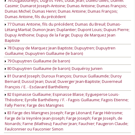
76 Dugadouneys; Dugros Yves; Dulac Jean; Dulieu Gilles; Dulmet
Casimir; Dumarot Joseph-Antoine; Dumas Antoine; Dumas François;
Dumas Michel; Dumas Henri; Dumas Antoine; Dumas François;
Dumas Antoine, fils du précédent
77 Dumas Antoine, fils du précédent; Dumas du Breuil; Dumas-
Létang Martial; Dumon Jean; Duplantier; Dupont Louis; Dupuis Pierre;
Dupuy Anthoine; Dupuy de la Farge; Dupuy de Marquez Jean
Baptiste
78 Dupuy de Marquez Jean Baptiste; Dupuytren; Dupuytren
Guillaume; Dupuytren Guillaume (le baron)
79 Dupuytren Guillaume (le baron)
80 Dupuytren Guillaume (le baron); Duquéroy Junien
81 Durand Joseph; Duroux François; Duroux Guillaumde; Duroy
Bernard; Dussol Jean; Duval; Duverger Jean-Baptiste; Duverneuil
François / E. - Esclavard Barthélemy
82 Espinasse Guillaume; Espinasse Blaise; Eygueperse Louis-
Théodore; Eyrolle Barthélemy / F. - Fagois Guillaume; Fagois Etienne;
Fally Pierre; Farge des Manignes
83 Farge des Manignes Joseph; Farge Léonard; Farge Hiérosme;
Farge de la Veyrière Jean-Joseph; Farge Joseph; Farge Joseph, de
Nonards; Farne (Mathieu); Faucher Jean; Fauchier; Faugeron Claude;
Faulconnier ou Fauconier Simon