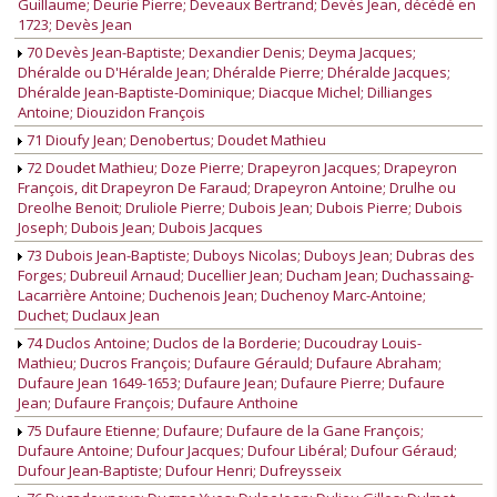
Guillaume; Deurie Pierre; Deveaux Bertrand; Devès Jean, décédé en
1723; Devès Jean
70 Devès Jean-Baptiste; Dexandier Denis; Deyma Jacques;
Dhéralde ou D'Héralde Jean; Dhéralde Pierre; Dhéralde Jacques;
Dhéralde Jean-Baptiste-Dominique; Diacque Michel; Dillianges
Antoine; Diouzidon François
71 Dioufy Jean; Denobertus; Doudet Mathieu
72 Doudet Mathieu; Doze Pierre; Drapeyron Jacques; Drapeyron
François, dit Drapeyron De Faraud; Drapeyron Antoine; Drulhe ou
Dreolhe Benoit; Druliole Pierre; Dubois Jean; Dubois Pierre; Dubois
Joseph; Dubois Jean; Dubois Jacques
73 Dubois Jean-Baptiste; Duboys Nicolas; Duboys Jean; Dubras des
Forges; Dubreuil Arnaud; Ducellier Jean; Ducham Jean; Duchassaing-
Lacarrière Antoine; Duchenois Jean; Duchenoy Marc-Antoine;
Duchet; Duclaux Jean
74 Duclos Antoine; Duclos de la Borderie; Ducoudray Louis-
Mathieu; Ducros François; Dufaure Gérauld; Dufaure Abraham;
Dufaure Jean 1649-1653; Dufaure Jean; Dufaure Pierre; Dufaure
Jean; Dufaure François; Dufaure Anthoine
75 Dufaure Etienne; Dufaure; Dufaure de la Gane François;
Dufaure Antoine; Dufour Jacques; Dufour Libéral; Dufour Géraud;
Dufour Jean-Baptiste; Dufour Henri; Dufreysseix