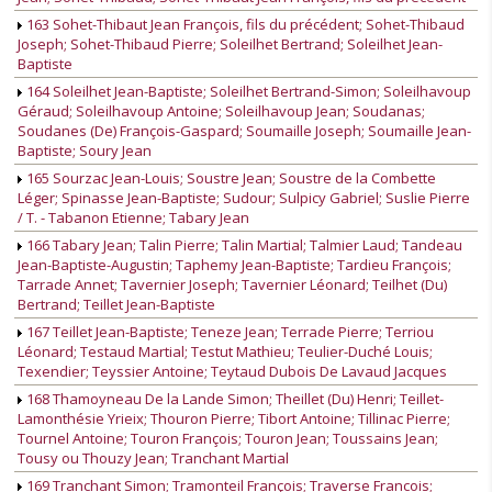
163 Sohet-Thibaut Jean François, fils du précédent; Sohet-Thibaud
Joseph; Sohet-Thibaud Pierre; Soleilhet Bertrand; Soleilhet Jean-
Baptiste
164 Soleilhet Jean-Baptiste; Soleilhet Bertrand-Simon; Soleilhavoup
Géraud; Soleilhavoup Antoine; Soleilhavoup Jean; Soudanas;
Soudanes (De) François-Gaspard; Soumaille Joseph; Soumaille Jean-
Baptiste; Soury Jean
165 Sourzac Jean-Louis; Soustre Jean; Soustre de la Combette
Léger; Spinasse Jean-Baptiste; Sudour; Sulpicy Gabriel; Suslie Pierre
/ T. - Tabanon Etienne; Tabary Jean
166 Tabary Jean; Talin Pierre; Talin Martial; Talmier Laud; Tandeau
Jean-Baptiste-Augustin; Taphemy Jean-Baptiste; Tardieu François;
Tarrade Annet; Tavernier Joseph; Tavernier Léonard; Teilhet (Du)
Bertrand; Teillet Jean-Baptiste
167 Teillet Jean-Baptiste; Teneze Jean; Terrade Pierre; Terriou
Léonard; Testaud Martial; Testut Mathieu; Teulier-Duché Louis;
Texendier; Teyssier Antoine; Teytaud Dubois De Lavaud Jacques
168 Thamoyneau De la Lande Simon; Theillet (Du) Henri; Teillet-
Lamonthésie Yrieix; Thouron Pierre; Tibort Antoine; Tillinac Pierre;
Tournel Antoine; Touron François; Touron Jean; Toussains Jean;
Tousy ou Thouzy Jean; Tranchant Martial
169 Tranchant Simon; Tramonteil François; Traverse Francois;