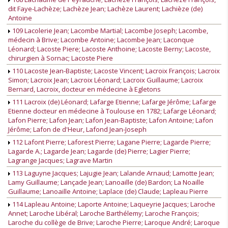
dit Faye-Lachèze; Lachèze Jean; Lachèze Laurent; Lachièze (de)
Antoine
109 Lacolerie Jean; Lacombe Martial; Lacombe Joseph; Lacombe,
médecin à Brive; Lacombe Antoine; Lacombe Jean; Laconque
Léonard; Lacoste Piere; Lacoste Anthoine; Lacoste Berny; Lacoste,
chirurgien à Sornac; Lacoste Piere
110 Lacoste Jean-Baptiste; Lacoste Vincent; Lacroix François; Lacroix
Simon; Lacroix Jean; Lacroix Léonard; Lacroix Guillaume; Lacroix
Bernard, Lacroix, docteur en médecine à Egletons
111 Lacroix (de) Léonard; Lafarge Etienne; Lafarge Jérôme; Lafarge
Etienne docteur en médecine à Toulouse en 1782; Lafarge Léonard;
Lafon Pierre; Lafon Jean; Lafon Jean-Baptiste; Lafon Antoine; Lafon
Jérôme; Lafon de d'Heur, Lafond Jean-Joseph
112 Lafont Pierre; Laforest Pierre; Lagane Pierre; Lagarde Pierre;
Lagarde A.; Lagarde Jean; Lagarde (de) Pierre; Lagier Pierre;
Lagrange Jacques; Lagrave Martin
113 Laguyne Jacques; Lajugie Jean; Lalande Arnaud; Lamotte Jean;
Lamy Guillaume; Lançade Jean; Lanoaille (de) Bardon; La Noaille
Guillaume; Lanoaille Antoine; Laplace (de) Claude; Lapleau Pierre
114 Lapleau Antoine; Laporte Antoine; Laqueyrie Jacques; Laroche
Annet; Laroche Libéral; Laroche Barthélemy; Laroche François;
Laroche du collège de Brive; Laroche Pierre; Laroque André; Laroque