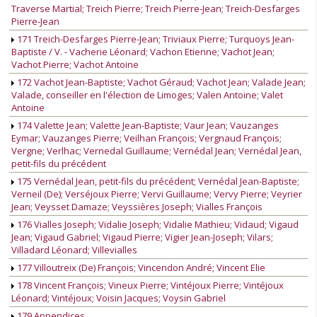
Traverse Martial; Treich Pierre; Treich Pierre-Jean; Treich-Desfarges
Pierre-Jean
171 Treich-Desfarges Pierre-Jean; Triviaux Pierre; Turquoys Jean-
Baptiste / V. - Vacherie Léonard; Vachon Etienne; Vachot Jean;
Vachot Pierre; Vachot Antoine
172 Vachot Jean-Baptiste; Vachot Géraud; Vachot Jean; Valade Jean;
Valade, conseiller en l'élection de Limoges; Valen Antoine; Valet
Antoine
174 Valette Jean; Valette Jean-Baptiste; Vaur Jean; Vauzanges
Eymar; Vauzanges Pierre; Veilhan François; Vergnaud François;
Vergne; Verlhac; Vernedal Guillaume; Vernédal Jean; Vernédal Jean,
petit-fils du précédent
175 Vernédal Jean, petit-fils du précédent; Vernédal Jean-Baptiste;
Verneil (De); Verséjoux Pierre; Vervi Guillaume; Vervy Pierre; Veyrier
Jean; Veysset Damaze; Veyssières Joseph; Vialles François
176 Vialles Joseph; Vidalie Joseph; Vidalie Mathieu; Vidaud; Vigaud
Jean; Vigaud Gabriel; Vigaud Pierre; Vigier Jean-Joseph; Vilars;
Villadard Léonard; Villevialles
177 Villoutreix (De) François; Vincendon André; Vincent Elie
178 Vincent François; Vineux Pierre; Vintéjoux Pierre; Vintéjoux
Léonard; Vintéjoux; Voisin Jacques; Voysin Gabriel
179 Appendices