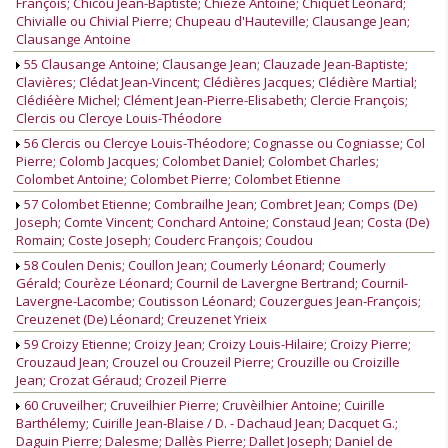
François; Chicou Jean-Baptiste; Chièze Antoine; Chiquet Léonard;
Chivialle ou Chivial Pierre; Chupeau d'Hauteville; Clausange Jean;
Clausange Antoine
55 Clausange Antoine; Clausange Jean; Clauzade Jean-Baptiste;
Clavières; Clédat Jean-Vincent; Clédières Jacques; Clédière Martial;
Clédiéère Michel; Clément Jean-Pierre-Elisabeth; Clercie François;
Clercis ou Clercye Louis-Théodore
56 Clercis ou Clercye Louis-Théodore; Cognasse ou Cogniasse; Col
Pierre; Colomb Jacques; Colombet Daniel; Colombet Charles;
Colombet Antoine; Colombet Pierre; Colombet Etienne
57 Colombet Etienne; Combrailhe Jean; Combret Jean; Comps (De)
Joseph; Comte Vincent; Conchard Antoine; Constaud Jean; Costa (De)
Romain; Coste Joseph; Couderc François; Coudou
58 Coulen Denis; Coullon Jean; Coumerly Léonard; Coumerly
Gérald; Courèze Léonard; Cournil de Lavergne Bertrand; Cournil-
Lavergne-Lacombe; Coutisson Léonard; Couzergues Jean-François;
Creuzenet (De) Léonard; Creuzenet Yrieix
59 Croizy Etienne; Croizy Jean; Croizy Louis-Hilaire; Croizy Pierre;
Crouzaud Jean; Crouzel ou Crouzeil Pierre; Crouzille ou Croizille
Jean; Crozat Géraud; Crozeil Pierre
60 Cruveilher; Cruveilhier Pierre; Cruvèilhier Antoine; Cuirille
Barthélemy; Cuirille Jean-Blaise / D. - Dachaud Jean; Dacquet G.;
Daguin Pierre; Dalesme; Dallès Pierre; Dallet Joseph; Daniel de