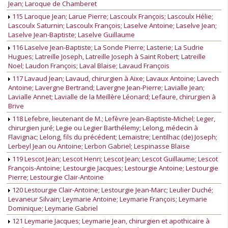
Jean; Laroque de Chamberet
115 Laroque Jean; Larue Pierre; Lascoulx François; Lascoulx Hélie;
Lascoulx Saturnin; Lascoulx François; Laselve Antoine; Laselve Jean;
Laselve Jean-Baptiste; Laselve Guillaume
116 Laselve Jean-Baptiste; La Sonde Pierre; Lasterie; La Sudrie
Hugues; Latreille Joseph, Latreille Joseph à Saint Robert; Latreille
Noel; Laudon François; Laval Blaise; Lavaud François
117 Lavaud Jean; Lavaud, chirurgien à Aixe; Lavaux Antoine; Lavech
Antoine; Lavergne Bertrand; Lavergne Jean-Pierre; Lavialle Jean;
Lavialle Annet; Lavialle de la Meillère Léonard; Lefaure, chirurgien à
Brive
118 Lefebre, lieutenant de M.; Lefèvre Jean-Baptiste-Michel; Leger,
chirurgien juré; Legie ou Legier Barthélemy; Lelong, médecin à
Flavignac; Lelong, fils du précédent; Lemaistre; Lentilhac (de) Joseph;
Lerbeyl Jean ou Antoine; Lerbon Gabriel; Lespinasse Blaise
119 Lescot Jean; Lescot Henri; Lescot Jean; Lescot Guillaume; Lescot
François-Antoine; Lestourgie Jacques; Lestourgie Antoine; Lestourgie
Pierre; Lestourgie Clair-Antoine
120 Lestourgie Clair-Antoine; Lestourgie Jean-Marc; Leulier Duché;
Levaneur Silvain; Leymarie Antoine; Leymarie François; Leymarie
Dominique; Leymarie Gabriel
121 Leymarie Jacques; Leymarie Jean, chirurgien et apothicaire à