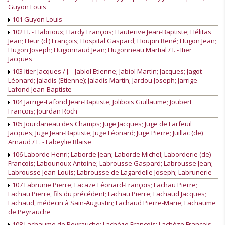
Guyon Louis
101 Guyon Louis
102 H. - Habrioux; Hardy François; Hauterive Jean-Baptiste; Hélitas
Jean; Heur (d') François; Hospital Gaspard; Houpin René; Hugon Jean;
Hugon Joseph; Hugonnaud Jean; Hugonneau Martial / I. - Itier
Jacques
103 Itier Jacques / J. - Jabiol Etienne; Jabiol Martin; Jacques; Jagot
Léonard; Jaladis (Etienne); Jaladis Martin; Jardou Joseph; Jarrige-
Lafond Jean-Baptiste
104 Jarrige-Lafond Jean-Baptiste; Jolibois Guillaume; Joubert
François; Jourdan Roch
105 Jourdaneau des Champs; Juge Jacques; Juge de Larfeuil
Jacques; Juge Jean-Baptiste; Juge Léonard; Juge Pierre; Juillac (de)
Arnaud / L. - Labeylie Blaise
106 Laborde Henri; Laborde Jean; Laborde Michel; Laborderie (de)
François; Labounoux Antoine; Labrousse Gaspard; Labrousse Jean;
Labrousse Jean-Louis; Labrousse de Lagardelle Joseph; Labrunerie
107 Labrunie Pierre; Lacaze Léonard-François; Lachau Pierre;
Lachau Pierre, fils du précédent; Lachau Pierre; Lachaud Jacques;
Lachaud, médecin à Sain-Augustin; Lachaud Pierre-Marie; Lachaume
de Peyrauche
108 Lachaume de Peyrauche; Lachèze François; Lachèze François,