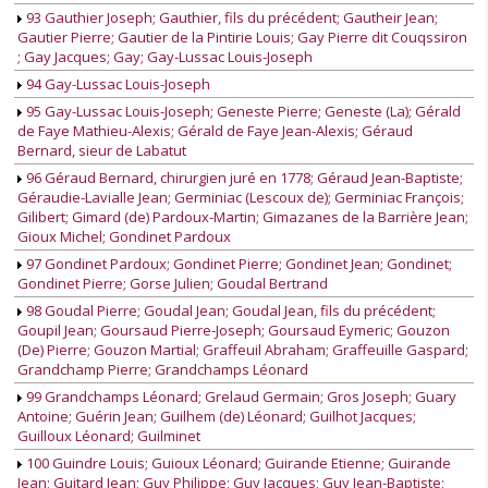
93 Gauthier Joseph; Gauthier, fils du précédent; Gautheir Jean;
Gautier Pierre; Gautier de la Pintirie Louis; Gay Pierre dit Couqssiron
; Gay Jacques; Gay; Gay-Lussac Louis-Joseph
94 Gay-Lussac Louis-Joseph
95 Gay-Lussac Louis-Joseph; Geneste Pierre; Geneste (La); Gérald
de Faye Mathieu-Alexis; Gérald de Faye Jean-Alexis; Géraud
Bernard, sieur de Labatut
96 Géraud Bernard, chirurgien juré en 1778; Géraud Jean-Baptiste;
Géraudie-Lavialle Jean; Germiniac (Lescoux de); Germiniac François;
Gilibert; Gimard (de) Pardoux-Martin; Gimazanes de la Barrière Jean;
Gioux Michel; Gondinet Pardoux
97 Gondinet Pardoux; Gondinet Pierre; Gondinet Jean; Gondinet;
Gondinet Pierre; Gorse Julien; Goudal Bertrand
98 Goudal Pierre; Goudal Jean; Goudal Jean, fils du précédent;
Goupil Jean; Goursaud Pierre-Joseph; Goursaud Eymeric; Gouzon
(De) Pierre; Gouzon Martial; Graffeuil Abraham; Graffeuille Gaspard;
Grandchamp Pierre; Grandchamps Léonard
99 Grandchamps Léonard; Grelaud Germain; Gros Joseph; Guary
Antoine; Guérin Jean; Guilhem (de) Léonard; Guilhot Jacques;
Guilloux Léonard; Guilminet
100 Guindre Louis; Guioux Léonard; Guirande Etienne; Guirande
Jean; Guitard Jean; Guy Philippe; Guy Jacques; Guy Jean-Baptiste;