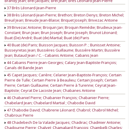
Brandy Jean; Brel Jacques; Brel Jean; Brès Léonard-Jean-Pierre
37 Brès Léonard-Jean-Pierre
38 Brès Léonard-Jean-Pierre; Brethon; Breton Denys; Breton Michel;
Breuil Jean; Brieude Jean-Blaise; Briquet Joseph; Brivezac Antoine
39 Brivezac Antoine; Broquin Jan; Broquin Remédie; Brudieux Jean-
Constant; Brun Jean; Brun Joseph; Brune Joseph; Brunot Léonard;
Buat (De) André; Buat (de) Martial; Buat (de) Paris
40 Buat (de) Paris; Buisson Jacques; Buisson P. ; Bunisset Antoine;
Busseyretas Jean; Bussières Guillaume; Bussière Martin; Bussière
Jean; Butaud Jean / C. - Cabanis Antoine; Cabanis Jean
44 Cabanis Pierre-Jean-Georges; Calary Jean-Baptiste-François;
Canals dit Bande Jean
45 Capet Jacques; Carière; Celarier Jean-Baptiste-François; Certain
Pierre de Tulle; Certain Pierre à Beaulieu; Certain Joseph; Certain
Pierre; Certain Guillaume; Certain Pierre à Turenne; Ceyrat Jean-
Baptiste; Ceyrat De Lacoste Jean; Chabanes Antoine
46 Chabaniel Pierre; Chabanier François; Chabanier Pierre;
Chabelard Jean; Chabelard Martial ; Chabodie David
47 Chabodie David; Chabrerie Léonard; Chabrol; Chabrol Michel;
Chabroux Pierre
48 Chadebech De la Valade Jacques; Chadirac; Chadmier Antoine;
Chadourne Pierre; Chalvet; Chamaliard François; Chambelli Charles;