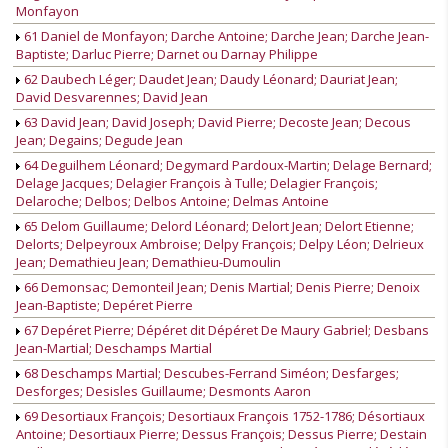
Monfayon
61 Daniel de Monfayon; Darche Antoine; Darche Jean; Darche Jean-
Baptiste; Darluc Pierre; Darnet ou Darnay Philippe
62 Daubech Léger; Daudet Jean; Daudy Léonard; Dauriat Jean;
David Desvarennes; David Jean
63 David Jean; David Joseph; David Pierre; Decoste Jean; Decous
Jean; Degains; Degude Jean
64 Deguilhem Léonard; Degymard Pardoux-Martin; Delage Bernard;
Delage Jacques; Delagier François à Tulle; Delagier François;
Delaroche; Delbos; Delbos Antoine; Delmas Antoine
65 Delom Guillaume; Delord Léonard; Delort Jean; Delort Etienne;
Delorts; Delpeyroux Ambroise; Delpy François; Delpy Léon; Delrieux
Jean; Demathieu Jean; Demathieu-Dumoulin
66 Demonsac; Demonteil Jean; Denis Martial; Denis Pierre; Denoix
Jean-Baptiste; Depéret Pierre
67 Depéret Pierre; Dépéret dit Dépéret De Maury Gabriel; Desbans
Jean-Martial; Deschamps Martial
68 Deschamps Martial; Descubes-Ferrand Siméon; Desfarges;
Desforges; Desisles Guillaume; Desmonts Aaron
69 Desortiaux François; Desortiaux François 1752-1786; Désortiaux
Antoine; Desortiaux Pierre; Dessus François; Dessus Pierre; Destain