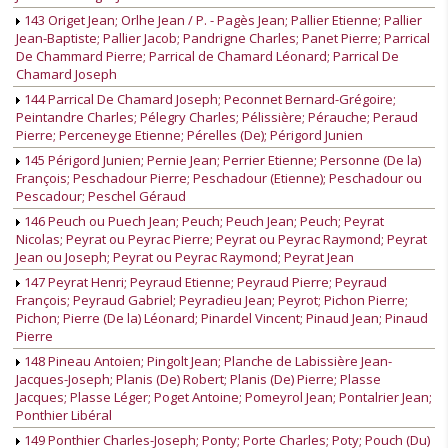
143 Origet Jean; Orlhe Jean / P. - Pagès Jean; Pallier Etienne; Pallier
Jean-Baptiste; Pallier Jacob; Pandrigne Charles; Panet Pierre; Parrical
De Chammard Pierre; Parrical de Chamard Léonard; Parrical De
Chamard Joseph
144 Parrical De Chamard Joseph; Peconnet Bernard-Grégoire;
Peintandre Charles; Pélegry Charles; Pélissière; Pérauche; Peraud
Pierre; Perceneyge Etienne; Pérelles (De); Périgord Junien
145 Périgord Junien; Pernie Jean; Perrier Etienne; Personne (De la)
François; Peschadour Pierre; Peschadour (Etienne); Peschadour ou
Pescadour; Peschel Géraud
146 Peuch ou Puech Jean; Peuch; Peuch Jean; Peuch; Peyrat
Nicolas; Peyrat ou Peyrac Pierre; Peyrat ou Peyrac Raymond; Peyrat
Jean ou Joseph; Peyrat ou Peyrac Raymond; Peyrat Jean
147 Peyrat Henri; Peyraud Etienne; Peyraud Pierre; Peyraud
François; Peyraud Gabriel; Peyradieu Jean; Peyrot; Pichon Pierre;
Pichon; Pierre (De la) Léonard; Pinardel Vincent; Pinaud Jean; Pinaud
Pierre
148 Pineau Antoien; Pingolt Jean; Planche de Labissière Jean-
Jacques-Joseph; Planis (De) Robert; Planis (De) Pierre; Plasse
Jacques; Plasse Léger; Poget Antoine; Pomeyrol Jean; Pontalrier Jean;
Ponthier Libéral
149 Ponthier Charles-Joseph; Ponty; Porte Charles; Poty; Pouch (Du)