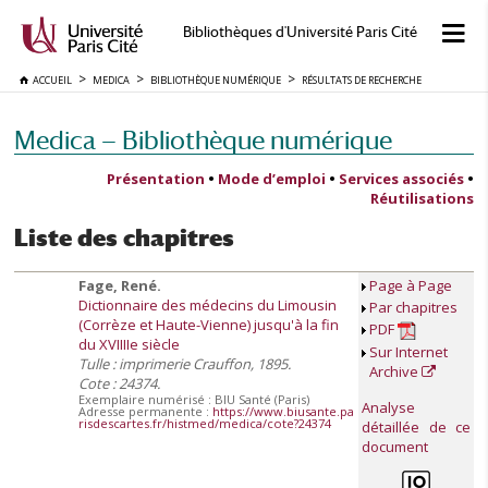
Bibliothèques d'Université Paris Cité
ACCUEIL
MEDICA
BIBLIOTHÈQUE NUMÉRIQUE
RÉSULTATS DE RECHERCHE
Medica — Bibliothèque numérique
Présentation
•
Mode d’emploi
•
Services associés
•
Réutilisations
Liste des chapitres
Fage, René.
Page à Page
Dictionnaire des médecins du Limousin
Par chapitres
(Corrèze et Haute-Vienne) jusqu'à la fin
PDF
du XVIIIIe siècle
Sur Internet
Tulle : imprimerie Crauffon, 1895.
Archive
Cote : 24374.
Exemplaire numérisé : BIU Santé (Paris)
Analyse
Adresse permanente :
https://www.biusante.pa
risdescartes.fr/histmed/medica/cote?24374
détaillée de ce
document