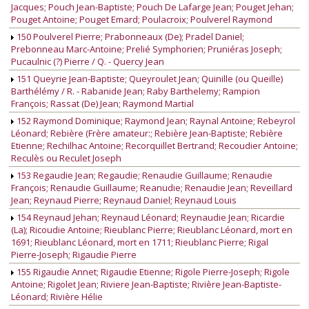
Jacques; Pouch Jean-Baptiste; Pouch De Lafarge Jean; Pouget Jehan;
Pouget Antoine; Pouget Emard; Poulacroix; Poulverel Raymond
150 Poulverel Pierre; Prabonneaux (De); Pradel Daniel;
Prebonneau Marc-Antoine; Prelié Symphorien; Pruniéras Joseph;
Pucaulnic (?) Pierre / Q. - Quercy Jean
151 Queyrie Jean-Baptiste; Queyroulet Jean; Quinille (ou Queille)
Barthélémy / R. - Rabanide Jean; Raby Barthelemy; Rampion
François; Rassat (De) Jean; Raymond Martial
152 Raymond Dominique; Raymond Jean; Raynal Antoine; Rebeyrol
Léonard; Rebière (Frère amateur:; Rebière Jean-Baptiste; Rebière
Etienne; Rechilhac Antoine; Recorquillet Bertrand; Recoudier Antoine;
Reculès ou Reculet Joseph
153 Regaudie Jean; Regaudie; Renaudie Guillaume; Renaudie
François; Renaudie Guillaume; Reanudie; Renaudie Jean; Reveillard
Jean; Reynaud Pierre; Reynaud Daniel; Reynaud Louis
154 Reynaud Jehan; Reynaud Léonard; Reynaudie Jean; Ricardie
(La); Ricoudie Antoine; Rieublanc Pierre; Rieublanc Léonard, mort en
1691; Rieublanc Léonard, mort en 1711; Rieublanc Pierre; Rigal
Pierre-Joseph; Rigaudie Pierre
155 Rigaudie Annet; Rigaudie Etienne; Rigole Pierre-Joseph; Rigole
Antoine; Rigolet Jean; Riviere Jean-Baptiste; Rivière Jean-Baptiste-
Léonard; Rivière Hélie