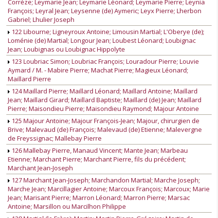
Corrèze; Leymarie Jean; Leymarie Léonard; Leymarie Pierre; Leynia
François; Leyral Jean; Leysenne (de) Aymeric; Leyx Pierre; Lherbon
Gabriel; Lhulier Joseph
122 Libourne; Ligneyroux Antoine; Limousin Martial; L'Oberye (de);
Loménie (de) Martial; Longour Jean; Loubest Léonard; Loubignac
Jean; Loubignas ou Loubignac Hippolyte
123 Loubriac Simon; Loubriac François; Louradour Pierre; Louvie
Aymard / M. - Mabire Pierre; Machat Pierre; Magieux Léonard;
Maillard Pierre
124 Maillard Pierre; Maillard Léonard; Maillard Antoine; Maillard
Jean; Maillard Girard; Maillard Baptiste; Maillard (de) Jean; Maillard
Pierre; Maisondieu Pierre; Maisondieu Raymond; Majour Antoine
125 Majour Antoine; Majour François-Jean; Majour, chirurgien de
Brive; Malevaud (de) François; Malevaud (de) Etienne; Malevergne
de Freyssignac; Mallebay Pierre
126 Mallebay Pierre, Manaud Vincent; Mante Jean; Marbeau
Etienne; Marchant Pierre; Marchant Pierre, fils du précédent;
Marchant Jean-Joseph
127 Marchant Jean-Joseph; Marchandon Martial; Marche Joseph;
Marche Jean; Marcillagier Antoine; Marcoux François; Marcoux; Marie
Jean; Marisant Pierre; Marron Léonard; Marron Pierre; Marsac
Antoine; Marsillon ou Marcilhon Philippe