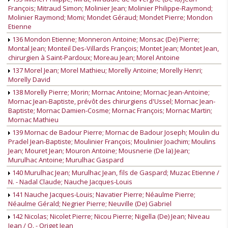
François; Mitraud Simon; Molinier Jean; Molinier Philippe-Raymond;
Molinier Raymond; Momi; Mondet Géraud; Mondet Pierre; Mondon
Etienne
136 Mondon Etienne; Monneron Antoine; Monsac (De) Pierre;
Montal Jean; Monteil Des-Villards François; Montet Jean; Montet Jean,
chirurgien à Saint-Pardoux; Moreau Jean; Morel Antoine
137 Morel Jean; Morel Mathieu; Morelly Antoine; Morelly Henri;
Morelly David
138 Morelly Pierre; Morin; Mornac Antoine; Mornac Jean-Antoine;
Mornac Jean-Baptiste, prévôt des chirurgiens d'Ussel; Mornac Jean-
Baptiste; Mornac Damien-Cosme; Mornac François; Mornac Martin;
Mornac Mathieu
139 Mornac de Badour Pierre; Mornac de Badour Joseph; Moulin du
Pradel Jean-Baptiste; Moulinier François; Moulinier Joachim; Moulins
Jean; Mouret Jean; Mouron Antoine; Mousnerie (De la) Jean;
Murulhac Antoine; Murulhac Gaspard
140 Murulhac Jean; Murulhac Jean, fils de Gaspard; Muzac Etienne /
N. - Nadal Claude; Nauche Jacques-Louis
141 Nauche Jacques-Louis; Navatier Pierre; Néaulme Pierre;
Néaulme Gérald; Negrier Pierre; Neuville (De) Gabriel
142 Nicolas; Nicolet Pierre; Nicou Pierre; Nigella (De) Jean; Niveau
Jean / O. - Origet Jean