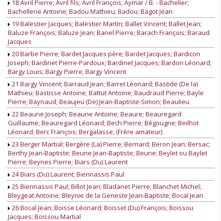
18 Avril Pierre; Avril fils; Avril François; Aymar / B. - Bachelier;
Bachellerie Antoine; Badou Mathieu; Badou; Bagot Jean
19 Balestier Jacques; Balestier Martin; Ballet Vincent; Ballet Jean;
Baluze François; Baluze Jean; Banel Pierre; Barach François; Baraud
Jacques
20 Barbe Pierre; Bardet Jacques père; Bardet Jacques; Bardicon
Joseph; Bardinet Pierre-Pardoux; Bardinet Jacques; Bardon Léonard;
Bargy Louis; Bargy Pierre; Bargy Vincent
21 Bargy Vincent; Barraud Jean; Barret Léonard; Bastide (De la)
Mathieu; Bastisse Antoine; Battut Antoine; Baudraud Pierre; Bayle
Pierre; Baynaud; Beaujeu (De) Jean-Baptiste-Simon; Beaulieu
22 Beaune Joseph; Beaune Antoine; Beaure; Beauregard
Guillaume; Beauregard Léonard; Bech Pierre; Bégougne; Beilhot
Léonard; Berc François; Bergalasse, (Frère amateur)
23 Berger Martial; Bergère (La) Pierre; Bernard; Beron Jean; Bersac;
Berthy Jean-Baptiste; Beune Jean-Baptiste; Beune; Beylet ou Baylet
Pierre; Beynes Pierre; Biars (Du) Laurent
24 Biars (Du) Laurent; Biennassis Paul
25 Biennassis Paul; Billot Jean; Bladanet Pierre; Blanchet Michel;
Bleygeat Antoine; Bleynie de la Geneste Jean-Baptiste; Bocal Jean
26 Bocal Jean; Boisse Léonard; Boisset (Du) François; Boissou
Jacques; Boissou Martial