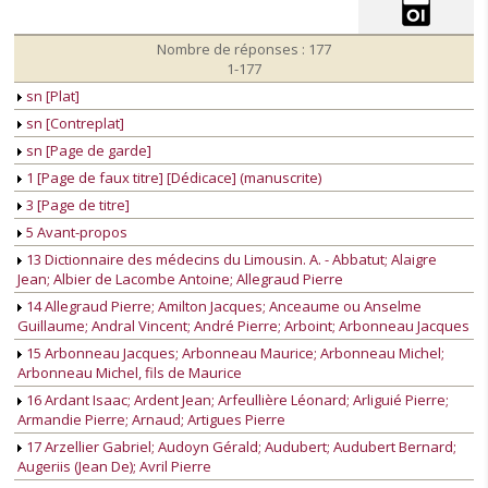
Nombre de réponses : 177
1-177
sn [Plat]
sn [Contreplat]
sn [Page de garde]
1 [Page de faux titre] [Dédicace] (manuscrite)
3 [Page de titre]
5 Avant-propos
13 Dictionnaire des médecins du Limousin. A. - Abbatut; Alaigre
Jean; Albier de Lacombe Antoine; Allegraud Pierre
14 Allegraud Pierre; Amilton Jacques; Anceaume ou Anselme
Guillaume; Andral Vincent; André Pierre; Arboint; Arbonneau Jacques
15 Arbonneau Jacques; Arbonneau Maurice; Arbonneau Michel;
Arbonneau Michel, fils de Maurice
16 Ardant Isaac; Ardent Jean; Arfeullière Léonard; Arliguié Pierre;
Armandie Pierre; Arnaud; Artigues Pierre
17 Arzellier Gabriel; Audoyn Gérald; Audubert; Audubert Bernard;
Augeriis (Jean De); Avril Pierre