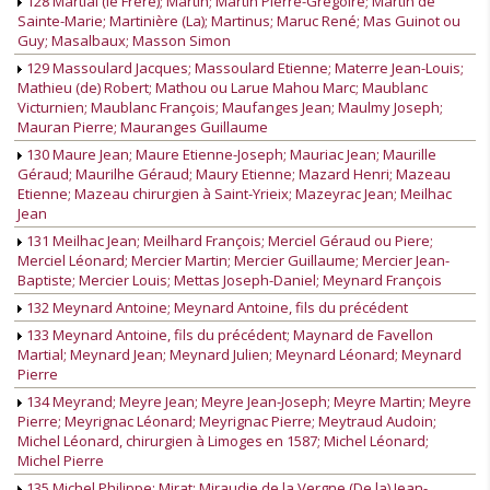
128 Martial (le Frère); Martin; Martin Pierre-Grégoire; Martin de
Sainte-Marie; Martinière (La); Martinus; Maruc René; Mas Guinot ou
Guy; Masalbaux; Masson Simon
129 Massoulard Jacques; Massoulard Etienne; Materre Jean-Louis;
Mathieu (de) Robert; Mathou ou Larue Mahou Marc; Maublanc
Victurnien; Maublanc François; Maufanges Jean; Maulmy Joseph;
Mauran Pierre; Mauranges Guillaume
130 Maure Jean; Maure Etienne-Joseph; Mauriac Jean; Maurille
Géraud; Maurilhe Géraud; Maury Etienne; Mazard Henri; Mazeau
Etienne; Mazeau chirurgien à Saint-Yrieix; Mazeyrac Jean; Meilhac
Jean
131 Meilhac Jean; Meilhard François; Merciel Géraud ou Piere;
Merciel Léonard; Mercier Martin; Mercier Guillaume; Mercier Jean-
Baptiste; Mercier Louis; Mettas Joseph-Daniel; Meynard François
132 Meynard Antoine; Meynard Antoine, fils du précédent
133 Meynard Antoine, fils du précédent; Maynard de Favellon
Martial; Meynard Jean; Meynard Julien; Meynard Léonard; Meynard
Pierre
134 Meyrand; Meyre Jean; Meyre Jean-Joseph; Meyre Martin; Meyre
Pierre; Meyrignac Léonard; Meyrignac Pierre; Meytraud Audoin;
Michel Léonard, chirurgien à Limoges en 1587; Michel Léonard;
Michel Pierre
135 Michel Philippe; Mirat; Miraudie de la Vergne (De la) Jean-