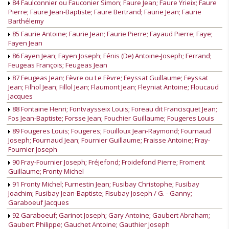
84 Faulconnier ou Fauconier Simon; Faure Jean; Faure Yrieix; Faure
Pierre; Faure Jean-Baptiste; Faure Bertrand; Faurie Jean; Faurie
Barthélemy
85 Faurie Antoine; Faurie Jean; Faurie Pierre; Fayaud Pierre; Faye;
Fayen Jean
86 Fayen Jean; Fayen Joseph; Fénis (De) Antoine-Joseph; Ferrand;
Feugeas François; Feugeas Jean
87 Feugeas Jean; Fèvre ou Le Fèvre; Feyssat Guillaume; Feyssat
Jean; Filhol Jean; Fillol Jean; Flaumont Jean; Fleyniat Antoine; Floucaud
Jacques
88 Fontaine Henri; Fontvaysseix Louis; Foreau dit Francisquet Jean;
Fos Jean-Baptiste; Forsse Jean; Fouchier Guillaume; Fougeres Louis
89 Fougeres Louis; Fougeres; Fouilloux Jean-Raymond; Fournaud
Joseph; Fournaud Jean; Fournier Guillaume; Fraisse Antoine; Fray-
Fournier Joseph
90 Fray-Fournier Joseph; Fréjefond; Froidefond Pierre; Froment
Guillaume; Fronty Michel
91 Fronty Michel; Furnestin Jean; Fusibay Christophe; Fusibay
Joachim; Fusibay Jean-Baptiste; Fisubay Joseph / G. - Ganny;
Garaboeuf Jacques
92 Garaboeuf; Garinot Joseph; Gary Antoine; Gaubert Abraham;
Gaubert Philippe; Gauchet Antoine; Gauthier Joseph