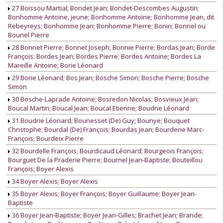
27 Boissou Martial; Bondet Jean; Bondet-Descombes Augustin;
Bonhomme Antoine, jeune; Bonhomme Antoine; Bonhomme Jean, dit
Rebeyreys; Bonhomme Jean; Bonhomme Pierre; Bonin; Bonnel ou
Bounel Pierre
28 Bonnet Pierre; Bonnet Joseph; Bonnie Pierre; Bordas Jean; Borde
François; Bordes Jean; Bordes Pierre; Bordes Antoine; Bordes La
Mareille Antoine; Borie Léonard
29 Borie Léonard; Bos Jean; Bosche Simon; Bosche Pierre; Bosche
Simon
30 Bosche-Laprade Antoine; Bosredon Nicolas; Bosvieux Jean;
Boucal Martin; Boucal Jean; Boucal Etienne; Boudrie Léonard
31 Boudrie Léonard; Bounesset (De) Guy; Bounye; Bouquet
Christophe; Bourdal (De) François; Bourdas Jean; Bourderie Marc-
François; Bourdeix Pierre
32 Bourdelle François; Bourdicaud Léonard; Bourgeois François;
Bourguet De la Praderie Pierre; Bournel Jean-Baptiste; Bouteillou
François; Boyer Alexis
34 Boyer Alexis; Boyer Alexis
35 Boyer Alexis; Boyer François; Boyer Guillaume; Boyer Jean-
Baptiste
36 Boyer Jean-Baptiste; Boyer Jean-Gilles; Brachet Jean; Brande;