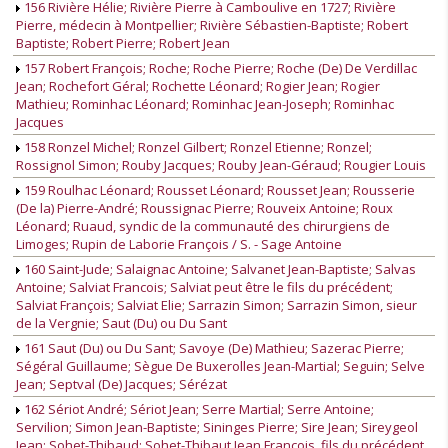
156 Rivière Hélie; Rivière Pierre à Camboulive en 1727; Rivière
Pierre, médecin à Montpellier; Rivière Sébastien-Baptiste; Robert
Baptiste; Robert Pierre; Robert Jean
157 Robert François; Roche; Roche Pierre; Roche (De) De Verdillac
Jean; Rochefort Géral; Rochette Léonard; Rogier Jean; Rogier
Mathieu; Rominhac Léonard; Rominhac Jean-Joseph; Rominhac
Jacques
158 Ronzel Michel; Ronzel Gilbert; Ronzel Etienne; Ronzel;
Rossignol Simon; Rouby Jacques; Rouby Jean-Géraud; Rougier Louis
159 Roulhac Léonard; Rousset Léonard; Rousset Jean; Rousserie
(De la) Pierre-André; Roussignac Pierre; Rouveix Antoine; Roux
Léonard; Ruaud, syndic de la communauté des chirurgiens de
Limoges; Rupin de Laborie François / S. - Sage Antoine
160 Saint-Jude; Salaignac Antoine; Salvanet Jean-Baptiste; Salvas
Antoine; Salviat Francois; Salviat peut être le fils du précédent;
Salviat François; Salviat Elie; Sarrazin Simon; Sarrazin Simon, sieur
de la Vergnie; Saut (Du) ou Du Sant
161 Saut (Du) ou Du Sant; Savoye (De) Mathieu; Sazerac Pierre;
Ségéral Guillaume; Sègue De Buxerolles Jean-Martial; Seguin; Selve
Jean; Septval (De) Jacques; Sérézat
162 Sériot André; Sériot Jean; Serre Martial; Serre Antoine;
Servilion; Simon Jean-Baptiste; Sininges Pierre; Sire Jean; Sireygeol
Jean; Sohet-Thibaud; Sohet-Thibaut Jean François, fils du précédent