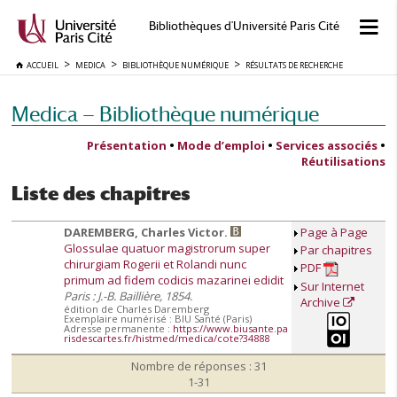
Bibliothèques d'Université Paris Cité
ACCUEIL
MEDICA
BIBLIOTHÈQUE NUMÉRIQUE
RÉSULTATS DE RECHERCHE
Medica — Bibliothèque numérique
Présentation
•
Mode d’emploi
•
Services associés
•
Réutilisations
Liste des chapitres
DAREMBERG, Charles Victor.
Page à Page
Glossulae quatuor magistrorum super
Par chapitres
chirurgiam Rogerii et Rolandi nunc
PDF
primum ad fidem codicis mazarinei edidit
Sur Internet
Paris : J.-B. Baillière, 1854.
Archive
édition de Charles Daremberg
Exemplaire numérisé : BIU Santé (Paris)
Adresse permanente :
https://www.biusante.pa
risdescartes.fr/histmed/medica/cote?34888
Nombre de réponses : 31
1-31