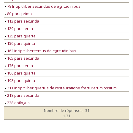
78 Incipit liber secundus de egritudinibus
80 pars prima
113 pars secunda
129 pars tertia
135 pars quarta
150 pars quinta
162 Incipit liber tertius de egritudinibus
165 pars secunda
176 pars tertia
186 pars quarta
198 pars quinta
211 Incipit liber quartus de restauratione fracturarum ossium
218 pars secunda
228 epilogus
Nombre de réponses : 31
1-31