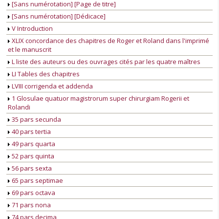
[Sans numérotation] [Page de titre]
[Sans numérotation] [Dédicace]
V Introduction
XLIX concordance des chapitres de Roger et Roland dans l'imprimé
et le manuscrit
L liste des auteurs ou des ouvrages cités par les quatre maîtres
LI Tables des chapitres
LVIII corrigenda et addenda
1 Glosulae quatuor magistrorum super chirurgiam Rogerii et
Rolandi
35 pars secunda
40 pars tertia
49 pars quarta
52 pars quinta
56 pars sexta
65 pars septimae
69 pars octava
71 pars nona
74 pars decima