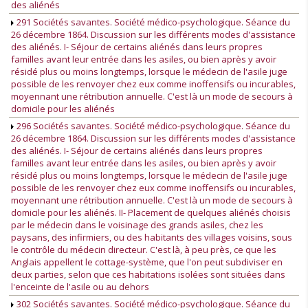
des aliénés
291 Sociétés savantes. Société médico-psychologique. Séance du
26 décembre 1864. Discussion sur les différents modes d'assistance
des aliénés. I- Séjour de certains aliénés dans leurs propres
familles avant leur entrée dans les asiles, ou bien après y avoir
résidé plus ou moins longtemps, lorsque le médecin de l'asile juge
possible de les renvoyer chez eux comme inoffensifs ou incurables,
moyennant une rétribution annuelle. C'est là un mode de secours à
domicile pour les aliénés
296 Sociétés savantes. Société médico-psychologique. Séance du
26 décembre 1864. Discussion sur les différents modes d'assistance
des aliénés. I- Séjour de certains aliénés dans leurs propres
familles avant leur entrée dans les asiles, ou bien après y avoir
résidé plus ou moins longtemps, lorsque le médecin de l'asile juge
possible de les renvoyer chez eux comme inoffensifs ou incurables,
moyennant une rétribution annuelle. C'est là un mode de secours à
domicile pour les aliénés. II- Placement de quelques aliénés choisis
par le médecin dans le voisinage des grands asiles, chez les
paysans, des infirmiers, ou des habitants des villages voisins, sous
le contrôle du médecin directeur. C'est là, à peu près, ce que les
Anglais appellent le cottage-système, que l'on peut subdiviser en
deux parties, selon que ces habitations isolées sont situées dans
l'enceinte de l'asile ou au dehors
302 Sociétés savantes. Société médico-psychologique. Séance du