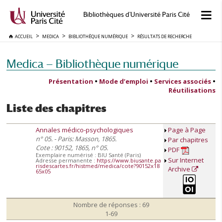
Bibliothèques d'Université Paris Cité
ACCUEIL
MEDICA
BIBLIOTHÈQUE NUMÉRIQUE
RÉSULTATS DE RECHERCHE
Medica — Bibliothèque numérique
Présentation
•
Mode d’emploi
•
Services associés
•
Réutilisations
Liste des chapitres
Annales médico-psychologiques
Page à Page
n° 05. - Paris: Masson, 1865.
Par chapitres
Cote : 90152, 1865, n° 05.
PDF
Exemplaire numérisé : BIU Santé (Paris)
Sur Internet
Adresse permanente :
https://www.biusante.pa
risdescartes.fr/histmed/medica/cote?90152x18
Archive
65x05
Nombre de réponses : 69
1-69