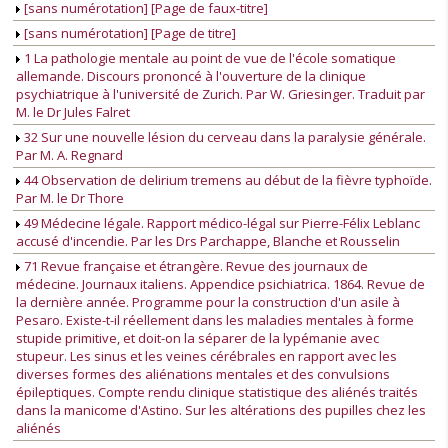
[sans numérotation] [Page de faux-titre]
[sans numérotation] [Page de titre]
1 La pathologie mentale au point de vue de l'école somatique
allemande. Discours prononcé à l'ouverture de la clinique
psychiatrique à l'université de Zurich. Par W. Griesinger. Traduit par
M. le Dr Jules Falret
32 Sur une nouvelle lésion du cerveau dans la paralysie générale.
Par M. A. Regnard
44 Observation de delirium tremens au début de la fièvre typhoïde.
Par M. le Dr Thore
49 Médecine légale. Rapport médico-légal sur Pierre-Félix Leblanc
accusé d'incendie. Par les Drs Parchappe, Blanche et Rousselin
71 Revue française et étrangère. Revue des journaux de
médecine. Journaux italiens. Appendice psichiatrica. 1864. Revue de
la dernière année. Programme pour la construction d'un asile à
Pesaro. Existe-t-il réellement dans les maladies mentales à forme
stupide primitive, et doit-on la séparer de la lypémanie avec
stupeur. Les sinus et les veines cérébrales en rapport avec les
diverses formes des aliénations mentales et des convulsions
épileptiques. Compte rendu clinique statistique des aliénés traités
dans la manicome d'Astino. Sur les altérations des pupilles chez les
aliénés