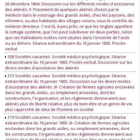
26 décembre 1864. Discussion sur les différents modes d'assistance
des aliénés. II- Placement de quelques aliénés choisis par le
médecin dans le voisinage des grands asiles, chez les paysans, des
infirmiers, ou des habitants des villages voisins, sous le contrôle du
médecin directeur. C'est là, à peu près, ce que les Anglais appellent
le cottage-système, que l'on peut subdiviser en deux parties, selon
que ces habitations isolées sont situées dans l'enceinte de l'asile
ou au dehors. Séance extraordinaire du 16 janvier 1865. Procès-
verbal
308 Sociétés savantes. Société médico-psychologique. Séance
extraordinaire du 16 janvier 1865. Procès-verbal. Discussion sur les
divers modes d'assistance des aliénés
313 Sociétés savantes. Société médico-psychologique. Séance
extraordinaire du 16 janvier 1865. Discussion sur les divers modes
d'assistance des aliénés. III- Création de fermes agricoles enclavées
dans les grands asiles, ou simplement annexées, dont les
constructions, l'organisation, et les règlements donneraient aux
aliénés plus de liberté relative, plus de bien-être et un genre de vie
plus rapproché de celui de l'homme en société
319 Sociétés savantes. Société médico-psychologique. Séance
extraordinaire du 16 janvier 1865. III- Création de fermes agricoles
enclavées dans les grands asiles, ou simplement annexées, dont
les constructions, l'organisation, et les règlements donneraient aux
aliénés plus de liberté relative, plus de bien-être et un genre de vie