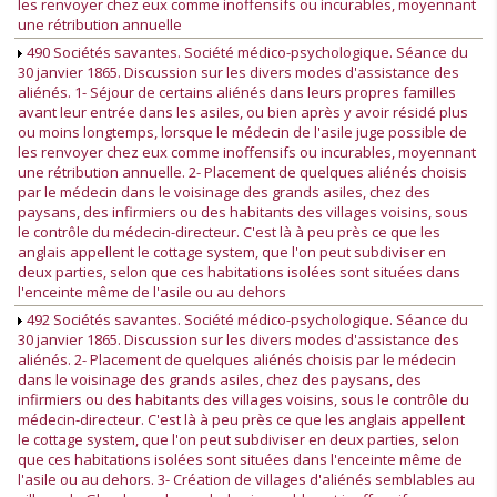
les renvoyer chez eux comme inoffensifs ou incurables, moyennant
une rétribution annuelle
490 Sociétés savantes. Société médico-psychologique. Séance du
30 janvier 1865. Discussion sur les divers modes d'assistance des
aliénés. 1- Séjour de certains aliénés dans leurs propres familles
avant leur entrée dans les asiles, ou bien après y avoir résidé plus
ou moins longtemps, lorsque le médecin de l'asile juge possible de
les renvoyer chez eux comme inoffensifs ou incurables, moyennant
une rétribution annuelle. 2- Placement de quelques aliénés choisis
par le médecin dans le voisinage des grands asiles, chez des
paysans, des infirmiers ou des habitants des villages voisins, sous
le contrôle du médecin-directeur. C'est là à peu près ce que les
anglais appellent le cottage system, que l'on peut subdiviser en
deux parties, selon que ces habitations isolées sont situées dans
l'enceinte même de l'asile ou au dehors
492 Sociétés savantes. Société médico-psychologique. Séance du
30 janvier 1865. Discussion sur les divers modes d'assistance des
aliénés. 2- Placement de quelques aliénés choisis par le médecin
dans le voisinage des grands asiles, chez des paysans, des
infirmiers ou des habitants des villages voisins, sous le contrôle du
médecin-directeur. C'est là à peu près ce que les anglais appellent
le cottage system, que l'on peut subdiviser en deux parties, selon
que ces habitations isolées sont situées dans l'enceinte même de
l'asile ou au dehors. 3- Création de villages d'aliénés semblables au