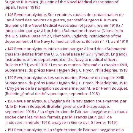
Surgeon R. Kimura. (Bulletin of the Naval Medical Association of
Japan, février 1919.)
146 Revue analytique. Sur certaines causes de contamination de
l'air à bord des navires de guerre, par Staff-Surgeon R. Kimura.
(Bulletin of the Naval Medical Association of Japan, février 1919.). /
Intoxication par gaz à bord des «Submarine chasers» (Notes from
the U. S. Naval Base N° 27, Plymouth, England). Instructions of the
departement of the Navy to medical officers. Bulletin n° 71, avril 1919
147 Revue analytique. Intoxication par gaz à bord des «Submarine
chasers» (Notes from the U. S. Naval Base N° 27, Plymouth, England).
Instructions of the departement of the Navy to medical officers.
Bulletin n° 71, avril 1919. / Les sous-marins. Résumé du chapitre XVIII,
Submarines, du précis Naval Hygien de J. C. Pryor. Philadelphie, 1918
149 Revue analytique. Les sous-marins. Résumé du chapitre XVIII,
Submarines, du précis Naval Hygien de J. C. Pryor. Philadelphie, 1918.
/ L'hygiène de la navigation sous-marine, par M. le Dr Henri Bouquet.
(Bulletin général de thérapeutique, septembre 1918.)
150 Revue analytique. L'hygiène de la navigation sous-marine, par
M. le Dr Henri Bouquet. (Bulletin général de thérapeutique,
septembre 1918.). / La régénération de l'air par l'oxygène et la chaux
sodée dans les milieux fermés, par M. Francis Laur. (Bull. de
l'Industrie minérale, 1918, analysé in Génie civil, 8 février 1919.)
151 Revue analytique. La régénération de l'air par l'oxygène et la