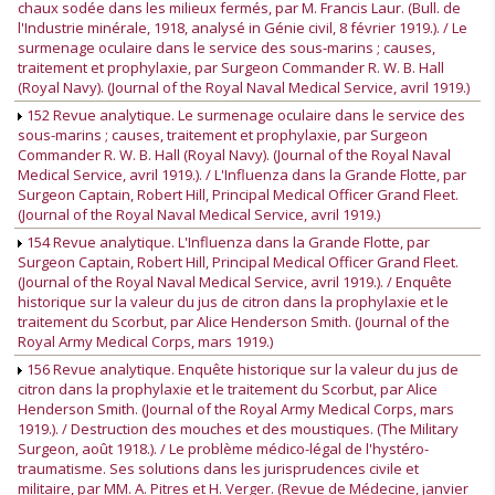
chaux sodée dans les milieux fermés, par M. Francis Laur. (Bull. de
l'Industrie minérale, 1918, analysé in Génie civil, 8 février 1919.). / Le
surmenage oculaire dans le service des sous-marins ; causes,
traitement et prophylaxie, par Surgeon Commander R. W. B. Hall
(Royal Navy). (Journal of the Royal Naval Medical Service, avril 1919.)
152 Revue analytique. Le surmenage oculaire dans le service des
sous-marins ; causes, traitement et prophylaxie, par Surgeon
Commander R. W. B. Hall (Royal Navy). (Journal of the Royal Naval
Medical Service, avril 1919.). / L'Influenza dans la Grande Flotte, par
Surgeon Captain, Robert Hill, Principal Medical Officer Grand Fleet.
(Journal of the Royal Naval Medical Service, avril 1919.)
154 Revue analytique. L'Influenza dans la Grande Flotte, par
Surgeon Captain, Robert Hill, Principal Medical Officer Grand Fleet.
(Journal of the Royal Naval Medical Service, avril 1919.). / Enquête
historique sur la valeur du jus de citron dans la prophylaxie et le
traitement du Scorbut, par Alice Henderson Smith. (Journal of the
Royal Army Medical Corps, mars 1919.)
156 Revue analytique. Enquête historique sur la valeur du jus de
citron dans la prophylaxie et le traitement du Scorbut, par Alice
Henderson Smith. (Journal of the Royal Army Medical Corps, mars
1919.). / Destruction des mouches et des moustiques. (The Military
Surgeon, août 1918.). / Le problème médico-légal de l'hystéro-
traumatisme. Ses solutions dans les jurisprudences civile et
militaire, par MM. A. Pitres et H. Verger. (Revue de Médecine, janvier