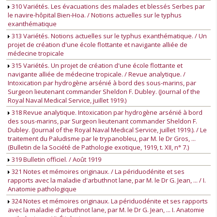
310 Variétés. Les évacuations des malades et blessés Serbes par
le navire-hôpital Bien-Hoa. / Notions actuelles sur le typhus
exanthématique
313 Variétés. Notions actuelles sur le typhus exanthématique. / Un
projet de création d'une école flottante et navigante alliée de
médecine tropicale
315 Variétés. Un projet de création d'une école flottante et
navigante alliée de médecine tropicale. / Revue analytique. /
Intoxication par hydrogène arsénié à bord des sous-marins, par
Surgeon lieutenant commander Sheldon F. Dubley. (Journal of the
Royal Naval Medical Service, juillet 1919.)
318 Revue analytique. Intoxication par hydrogène arsénié à bord
des sous-marins, par Surgeon lieutenant commander Sheldon F.
Dubley. (Journal of the Royal Naval Medical Service, juillet 1919.). / Le
traitement du Paludisme par le trypanobleu, par M. le Dr Gros, ...
(Bulletin de la Société de Pathologie exotique, 1919, t. XII, n° 7.)
319 Bulletin officiel. / Août 1919
321 Notes et mémoires originaux. / La périduodénite et ses
rapports avec la maladie d'arbuthnot lane, par M. le Dr G. Jean, ... / I.
Anatomie pathologique
324 Notes et mémoires originaux. La périduodénite et ses rapports
avec la maladie d'arbuthnot lane, par M. le Dr G. Jean, ... I. Anatomie