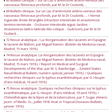
65 Bulletin clinique. / Sur un cas d'anévrisme artério-veineux des
vaisseaux fémoraux profonds, par M. le Dr Coulomb, ..
69 Bulletin clinique. Sur un cas d'anévrisme artério-veineux des
vaisseaux fémoraux profonds, par M. le Dr Coulomb, ... / Hernie
inguinale droite étranglée (résection intestinale et anastomose
termino-terminale. - Occlusion intestinale aiguë, tardive. -
Anastomose latéro-latérale iléo-colique. - Guérison), par M. le Dr
Oudard, ..
72 Revue analytique. / La réorganisation des lazarets en Espagne :
le lazaret de Mahon, par Miguel Ramon. (Boletin de Medicina naval,
Madrid, 15 mars 1919.)
74 Revue analytique. La réorganisation des lazarets en Espagne :
le lazaret de Mahon, par Miguel Ramon. (Boletin de Medicina naval,
Madrid, 15 mars 1919.). / Report on Medical and Surgical
Developments of the War, par W. S. Bainbridge, ... (United States
Naval Medical Bulletin, numéro spécial, janvier 1919.). / Quelques
recherches cliniques sur le typhus exanthématique, par G. Heuyer.
(Paris médical, 19 avril 1919.)
75 Revue analytique. Quelques recherches cliniques sur le typhus
exanthématique, par G. Heuyer. (Paris médical, 19 avril 1919.). /
Chimiothérapie de la lèpre et de la tuberculose, par T. Sugai. (Americ.
Journ. of Medic. Sc., juillet 1918. Anal. in Tropical Diseases Bulletin,
janvier 1919.)