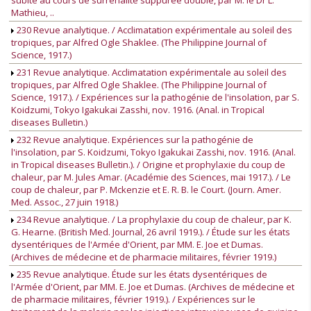
subite au cours de surrénalite suppurée double, par M. le Dr L.
Mathieu, ..
230 Revue analytique. / Acclimatation expérimentale au soleil des
tropiques, par Alfred Ogle Shaklee. (The Philippine Journal of
Science, 1917.)
231 Revue analytique. Acclimatation expérimentale au soleil des
tropiques, par Alfred Ogle Shaklee. (The Philippine Journal of
Science, 1917.). / Expériences sur la pathogénie de l'insolation, par S.
Koidzumi, Tokyo Igakukai Zasshi, nov. 1916. (Anal. in Tropical
diseases Bulletin.)
232 Revue analytique. Expériences sur la pathogénie de
l'insolation, par S. Koidzumi, Tokyo Igakukai Zasshi, nov. 1916. (Anal.
in Tropical diseases Bulletin.). / Origine et prophylaxie du coup de
chaleur, par M. Jules Amar. (Académie des Sciences, mai 1917.). / Le
coup de chaleur, par P. Mckenzie et E. R. B. le Court. (Journ. Amer.
Med. Assoc., 27 juin 1918.)
234 Revue analytique. / La prophylaxie du coup de chaleur, par K.
G. Hearne. (British Med. Journal, 26 avril 1919.). / Étude sur les états
dysentériques de l'Armée d'Orient, par MM. E. Joe et Dumas.
(Archives de médecine et de pharmacie militaires, février 1919.)
235 Revue analytique. Étude sur les états dysentériques de
l'Armée d'Orient, par MM. E. Joe et Dumas. (Archives de médecine et
de pharmacie militaires, février 1919.). / Expériences sur le