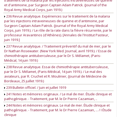
traitement de la malaria par les injections intraveineuses de quinine
et d'antimoine, par Surgeon Captain Adam Patrick. (Journal of the
Royal Army Medical Corps, juin 1919.)
236 Revue analytique. Expériences sur le traitement de la malaria
par les injections intraveineuses de quinine et d'antimoine, par
Surgeon Captain Adam Patrick. (Journal of the Royal Army Medical
Corps, juin 1919.). / Le rôle de la rate dans la fièvre récurrente, par le
professeur Aravantinos (d'Athènes). [Annales de l'Institut Pasteur,
juin 1919.]
237 Revue analytique. / Traitement préventif du mal de mer, par le
Dr Nathan Rosewater. (New York Med. Journal, avril 1919.). / Essai de
chimiothérapie antituberculeuse, par le Dr S. Mélamet, (Paris-
Médical, 14 juin 1919.)
238 Revue analytique. Essai de chimiothérapie antituberculeuse,
par le Dr S. Mélamet, (Paris-Médical, 14 juin 1919.). / Le mal des
aviateurs, par R. Cruchet et R. Moulinier, (Journal de Médecine de
Bordeaux, 25 juillet 1919.)
239 Bulletin officiel. / Juin et juillet 1919
241 Notes et mémoires originaux. / Le mal de mer. Étude clinique et
pathogénique. - Traitement, par M. le Dr Pierre Cazamian, ..
244 Notes et mémoires originaux. Le mal de mer. Étude clinique et
pathogénique. - Traitement, par M. le Dr Pierre Cazamian, ... / I Étude
clinique