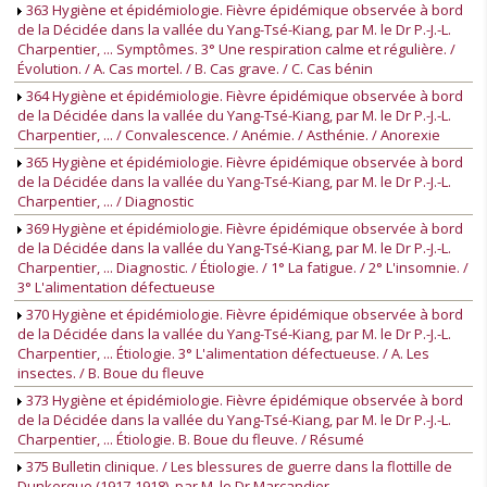
363 Hygiène et épidémiologie. Fièvre épidémique observée à bord
de la Décidée dans la vallée du Yang-Tsé-Kiang, par M. le Dr P.-J.-L.
Charpentier, ... Symptômes. 3° Une respiration calme et régulière. /
Évolution. / A. Cas mortel. / B. Cas grave. / C. Cas bénin
364 Hygiène et épidémiologie. Fièvre épidémique observée à bord
de la Décidée dans la vallée du Yang-Tsé-Kiang, par M. le Dr P.-J.-L.
Charpentier, ... / Convalescence. / Anémie. / Asthénie. / Anorexie
365 Hygiène et épidémiologie. Fièvre épidémique observée à bord
de la Décidée dans la vallée du Yang-Tsé-Kiang, par M. le Dr P.-J.-L.
Charpentier, ... / Diagnostic
369 Hygiène et épidémiologie. Fièvre épidémique observée à bord
de la Décidée dans la vallée du Yang-Tsé-Kiang, par M. le Dr P.-J.-L.
Charpentier, ... Diagnostic. / Étiologie. / 1° La fatigue. / 2° L'insomnie. /
3° L'alimentation défectueuse
370 Hygiène et épidémiologie. Fièvre épidémique observée à bord
de la Décidée dans la vallée du Yang-Tsé-Kiang, par M. le Dr P.-J.-L.
Charpentier, ... Étiologie. 3° L'alimentation défectueuse. / A. Les
insectes. / B. Boue du fleuve
373 Hygiène et épidémiologie. Fièvre épidémique observée à bord
de la Décidée dans la vallée du Yang-Tsé-Kiang, par M. le Dr P.-J.-L.
Charpentier, ... Étiologie. B. Boue du fleuve. / Résumé
375 Bulletin clinique. / Les blessures de guerre dans la flottille de
Dunkerque (1917-1918), par M. le Dr Marcandier, ..