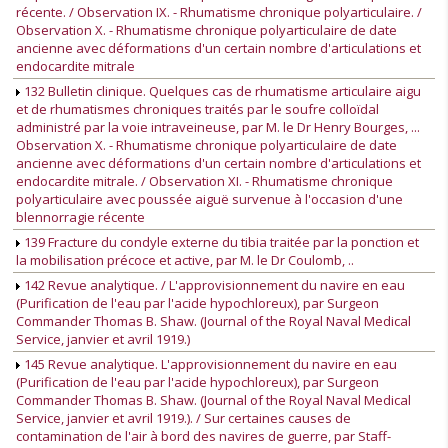
récente. / Observation IX. - Rhumatisme chronique polyarticulaire. /
Observation X. - Rhumatisme chronique polyarticulaire de date
ancienne avec déformations d'un certain nombre d'articulations et
endocardite mitrale
132 Bulletin clinique. Quelques cas de rhumatisme articulaire aigu
et de rhumatismes chroniques traités par le soufre colloïdal
administré par la voie intraveineuse, par M. le Dr Henry Bourges, ...
Observation X. - Rhumatisme chronique polyarticulaire de date
ancienne avec déformations d'un certain nombre d'articulations et
endocardite mitrale. / Observation XI. - Rhumatisme chronique
polyarticulaire avec poussée aiguë survenue à l'occasion d'une
blennorragie récente
139 Fracture du condyle externe du tibia traitée par la ponction et
la mobilisation précoce et active, par M. le Dr Coulomb, ..
142 Revue analytique. / L'approvisionnement du navire en eau
(Purification de l'eau par l'acide hypochloreux), par Surgeon
Commander Thomas B. Shaw. (Journal of the Royal Naval Medical
Service, janvier et avril 1919.)
145 Revue analytique. L'approvisionnement du navire en eau
(Purification de l'eau par l'acide hypochloreux), par Surgeon
Commander Thomas B. Shaw. (Journal of the Royal Naval Medical
Service, janvier et avril 1919.). / Sur certaines causes de
contamination de l'air à bord des navires de guerre, par Staff-