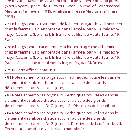
76 Revue analytique. / L'agent causal de la fièvre de sept jours
(Nanukayami), par Y. Ido, H. Ito et H. Wani (Journal of Experimental
Medicine, 1er février, 1919. Analysé in Presse Médicale, 24 mars
1919.)
77 Bibliographie. / Traitement de la blennorragie chez l'homme et
chez la femme. La blennorragie dans l'armée, par M. le médecin-
major Cattier, ... (Librairie J.-B. Baillière et fils, rue Haute-feuille, 19,
Paris.)
78 Bibliographie. Traitement de la blennorragie chez l'homme et
chez la femme. La blennorragie dans l'armée, par M. le médecin-
major Cattier, ... (Librairie J.-B. Baillière et fils, rue Haute-feuille, 19,
Paris.). / La cuisine des aliments frigorifiés, par M. Bruna..
79 Bulletin officiel. / Mai 1919
81 Notes et mémoires originaux. / Techniques nouvelles dans le
traitement des abcès chauds et cure radicale des grands
décolements, par M. le Dr G. Jean, ..
82 Notes et mémoires originaux. Techniques nouvelles dans le
traitement des abcès chauds et cure radicale des grands
décolements, par M. le Dr G. Jean, ... / I. Directives de la méthode
84 Notes et mémoires originaux. Techniques nouvelles dans le
traitement des abcès chauds et cure radicale des grands
décolements, par M. le Dr G. Jean, ... I. Directives de la méthode. / II.
Technique opératoire. / a. Incision monolatérale