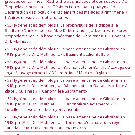
groupes contaminés. - Recherche des malades et des suspects. / c.
Prophylaxie individuelle. - Désinfection du naso-pharynx. / d.
Désinfection des locaux. / e. Isolement des malades à l'infirmerie. /
f. Autres mesures prophylactiques
53 Hygiène et épidémiologie. La prophylaxie de la grippe à la
flottille de Dunkerque, par M. le Dr Marcandier, ... f. Autres mesures
prophylactiques. / La base américaine de Gibraltar en 1918, par M. le
Dr L. Mathieu, ..
56 Hygiène et épidémiologie. La base américaine de Gibraltar en
1918, par M. le Dr L. Mathieu, ... / I. Bâtiment atelier Buffalo
58 Hygiène et épidémiologie. La base américaine de Gibraltar en
1918, par M. le Dr L. Mathieu, ... I. Bâtiment atelier Buffalo. / Lavage du
linge. / Lavage corporel. / Désinfection. / Machine à glace
59 Hygiène et épidémiologie. La base américaine de Gibraltar en
1918, par M. le Dr L. Mathieu, ... I. Bâtiment atelier Buffalo. Machine à
glace. / Cuisines. / II. Canonnière Sacramento
61 Hygiène et épidémiologie. La base américaine de Gibraltar en
1918, par M. le Dr L. Mathieu, ... II. Canonnière Sacramento. / III.
Torpilleur d'escadre, destroyer Lansdale
63 Hygiène et épidémiologie. La base américaine de Gibraltar en
1918, par M. le Dr L. Mathieu, ... III. Torpilleur d'escadre, destroyer
Lansdale. / IV. Chasseur de sous-marins 388