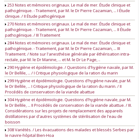
253 Notes et mémoires originaux. Le mal de mer. Étude clinique et
pathogénique. - Traitement, par M. le Dr Pierre Cazamian, ... I Étude
clinique. / II Étude pathogénique
270 Notes et mémoires originaux. Le mal de mer. Étude clinique et
pathogénique. - Traitement, par M. le Dr Pierre Cazamian, ... II Étude
pathogénique. / III Traitement
284 Notes et mémoires originaux. Le mal de mer. Étude clinique et
pathogénique. - Traitement, par M. le Dr Pierre Cazamian, ... III
Traitement. / Note sur l'anesthésie générale par éthérisation intra-
rectale, par M. le Dr Manine, ... et M. le Dr Le Page, ..
290 Hygiène et épidémiologie. / Questions d'hygiène navale, par M.
le Dr Bellile, ... / I Critique physiologique de la ration du marin
299 Hygiène et épidémiologie. Questions d'hygiène navale, par M.
le Dr Bellile, ... I Critique physiologique de la ration du marin. / II
Procédés de conservation de la viande abattue
304 Hygiène et épidémiologie. Questions d'hygiène navale, par M.
le Dr Bellile, ... II Procédés de conservation de la viande abattue. / III.
Considérations sur les projets de remplacement des appareils
distillatoires par d'autres systèmes de stérilisation de l'eau de
boisson
308 Variétés. / Les évacuations des malades et blessés Serbes par
le navire-hôpital Bien-Hoa