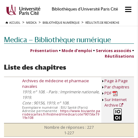
Bibliothèques d'Université Paris Cité
ACCUEIL
MEDICA
BIBLIOTHÈQUE NUMÉRIQUE
RÉSULTATS DE RECHERCHE
Medica — Bibliothèque numérique
Présentation
•
Mode d’emploi
•
Services associés
•
Réutilisations
Liste des chapitres
Archives de médecine et pharmacie
Page à Page
navales
Par chapitres
1919, n° 108. - Paris : Imprimerie nationale,
PDF
1919.
Sur Internet
Cote : 90156, 1919, n° 108.
Archive
Exemplaire numérisé : BIU Santé (Paris)
Adresse permanente :
https://www.biusante.pa
risdescartes.fr/histmed/medica/cote?90156x19
19x108
Nombre de réponses : 227
1-227