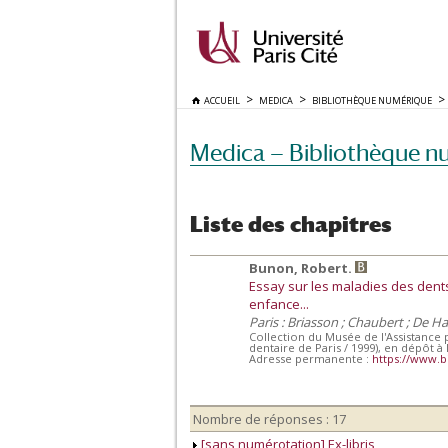
ACCUEIL
MEDICA
BIBLIOTHÈQUE NUMÉRIQUE
Medica — Bibliothèque n
Liste des chapitres
Bunon, Robert.
Essay sur les maladies des dent
enfance...
Paris : Briasson ; Chaubert ; De H
Collection du Musée de l'Assistance 
dentaire de Paris / 1999), en dépôt à 
Adresse permanente :
https://www.b
Nombre de réponses : 17
[sans numérotation] Ex-libris