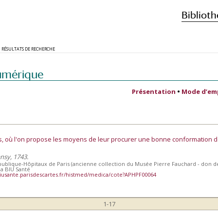
Biblioth
RÉSULTATS DE RECHERCHE
umérique
Présentation
•
Mode d’em
s, où l'on propose les moyens de leur procurer une bonne conformation d
ansy, 1743.
publique-Hôpitaux de Paris (ancienne collection du Musée Pierre Fauchard - don de 
la BIU Santé
iusante.parisdescartes.fr/histmed/medica/cote?APHPF00064
1-17