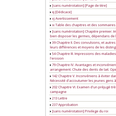
[sans numérotation] [Page de titre]
iij [Dédicace]
vj Avertissement
ix Table des chapitres et des sommaires
[sans numérotation] Chapitre premier. I
bien disposer les germes, dépendans de la 
39 Chapitre II. Des convulsions, et autr
leurs différences et moyens de les disting
54 Chapitre III. Impressions des maladies
l'erosion
79 Chapitre IV. Avantages et inconvéni
arrangement. Chute des dents de lait. Opi
142 Chapitre V. Inconvéniens à éviter dan
Nécessité d'accoutumer les jeunes gens à 
202 Chapitre VI. Examen d'un préjugé tr
campagne
213 Lettre
237 Approbation
[sans numérotation] Privilege du roi