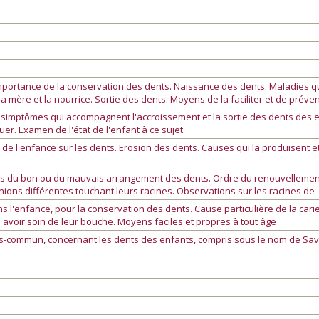
mportance de la conservation des dents. Naissance des dents. Maladies 
mère et la nourrice. Sortie des dents. Moyens de la faciliter et de préven
es simptômes qui accompagnent l'accroissement et la sortie des dents des e
uer. Examen de l'état de l'enfant à ce sujet
 de l'enfance sur les dents. Erosion des dents. Causes qui la produisent e
ens du bon ou du mauvais arrangement des dents. Ordre du renouvellemen
nions différentes touchant leurs racines. Observations sur les racines de
s l'enfance, pour la conservation des dents. Cause particulière de la carie
avoir soin de leur bouche. Moyens faciles et propres à tout âge
ès-commun, concernant les dents des enfants, compris sous le nom de Savo