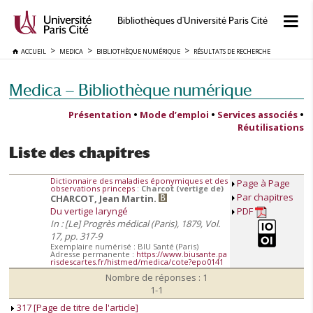
Bibliothèques d'Université Paris Cité
ACCUEIL
MEDICA
BIBLIOTHÈQUE NUMÉRIQUE
RÉSULTATS DE RECHERCHE
Medica — Bibliothèque numérique
Présentation
•
Mode d’emploi
•
Services associés
•
Réutilisations
Liste des chapitres
Dictionnaire des maladies éponymiques et des
Page à Page
observations princeps
:
Charcot (vertige de)
Par chapitres
CHARCOT, Jean Martin.
Du vertige laryngé
PDF
In : [Le] Progrès médical (Paris), 1879, Vol.
17, pp. 317-9
Exemplaire numérisé : BIU Santé (Paris)
Adresse permanente :
https://www.biusante.pa
risdescartes.fr/histmed/medica/cote?epo0141
Nombre de réponses : 1
1-1
317 [Page de titre de l'article]