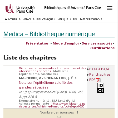
Bibliothèques d'Université Paris Cité
ACCUEIL
MEDICA
BIBLIOTHÈQUE NUMÉRIQUE
RÉSULTATS DE RECHERCHE
Medica — Bibliothèque numérique
Présentation
•
Mode d’emploi
•
Services associés
•
Réutilisations
Liste des chapitres
Dictionnaire des maladies éponymiques et des
Page à Page
observations princeps
:
Malherbe
(épithélioma calcifié de)
Par chapitres
MALHERBE, A / CHENANTAIS, J. fils.
PDF
Note sur l'épithéliome calcifié des
glandes sébacées
In : [Le] Progrès médical (Paris), 1880, Vol.
8, pp. 826-8
Exemplaire numérisé : BIU Santé (Paris)
Adresse permanente :
https://www.biusante.pa
risdescartes.fr/histmed/medica/cote?epo0650
Nombre de réponses : 1
1-1