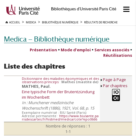
Bibliothèques d'Université Paris Cité
ACCUEIL
MEDICA
BIBLIOTHÈQUE NUMÉRIQUE
RÉSULTATS DE RECHERCHE
Medica — Bibliothèque numérique
Présentation
•
Mode d’emploi
•
Services associés
•
Réutilisations
Liste des chapitres
Dictionnaire des maladies éponymiques et des
Page à Page
observations princeps
:
Mathes (mastite de)
Par chapitres
MATHES, Paul.
Eine typische Form der Brutentzündung
im Wochenbett
In : Munchener medizinische
Wochenschrift (1886), 1921, Vol. 68, p. 15
Exemplaire numérisé : BIU Santé (Paris)
Adresse permanente :
https://www.biusante.pa
risdescartes.fr/histmed/medica/cote?epo0666
Nombre de réponses : 1
1-1