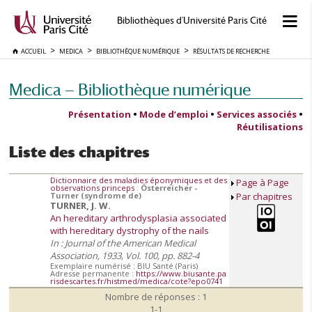
Bibliothèques d'Université Paris Cité
ACCUEIL
MEDICA
BIBLIOTHÈQUE NUMÉRIQUE
RÉSULTATS DE RECHERCHE
Medica — Bibliothèque numérique
Présentation
•
Mode d’emploi
•
Services associés
•
Réutilisations
Liste des chapitres
Dictionnaire des maladies éponymiques et des
Page à Page
observations princeps
:
Österreicher -
Turner (syndrome de)
Par chapitres
TURNER, J. W.
An hereditary arthrodysplasia associated
with hereditary dystrophy of the nails
In : Journal of the American Medical
Association, 1933, Vol. 100, pp. 882-4
Exemplaire numérisé : BIU Santé (Paris)
Adresse permanente :
https://www.biusante.pa
risdescartes.fr/histmed/medica/cote?epo0741
Nombre de réponses : 1
1-1