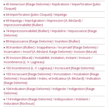
45 Immersion [Raige Delorme] / Impératoire / Imperforation [Jules
Cloquet]
64 Imperforation [Jules Cloquet] / Impetigo
69 Impetigo / Imprégnation / Impression [A. Béclard] /
Impressionnabilité [Rullier]
74 Impressionnabilité [Rullier] / Impubère / Impuissance [Raige
Delorme]
89 Impuissance [Raige Delorme] / Inanition [Rullier]
90 Inanition [Rullier] / Inappétence / Incarnatif [Raige Delorme] /
Incarnation / Incisif [A. Béclard, Raige Delorme] / Incision [Murat]
95 Incision [Murat] / Incitabilité, Incitation, Incitant / Incisure /
Incontinence [L. V. Lagneau]
102 Incontinence [L. V. Lagneau] / Incrassant [Raige Delorme]
103 Incrassant [Raige Delorme] / Incrustation / Incubation [Raige
Delorme] / Incurabilité / Index, et Indicateur [A. Béclard] / Indication
[Raige Delorme]
104 Indication [Raige Delorme] / Indigeste / Indigestion [Raige
Delorme]
114 Indigestion [Raige Delorme] / Indisposition / Indolent /
Induration [Rochoux]