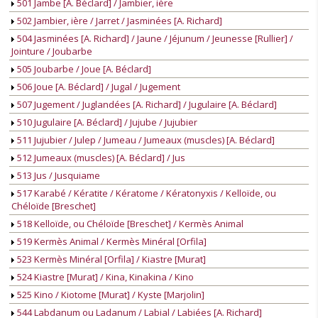
501 Jambe [A. Béclard] / Jambier, ière
502 Jambier, ière / Jarret / Jasminées [A. Richard]
504 Jasminées [A. Richard] / Jaune / Jéjunum / Jeunesse [Rullier] /
Jointure / Joubarbe
505 Joubarbe / Joue [A. Béclard]
506 Joue [A. Béclard] / Jugal / Jugement
507 Jugement / Juglandées [A. Richard] / Jugulaire [A. Béclard]
510 Jugulaire [A. Béclard] / Jujube / Jujubier
511 Jujubier / Julep / Jumeau / Jumeaux (muscles) [A. Béclard]
512 Jumeaux (muscles) [A. Béclard] / Jus
513 Jus / Jusquiame
517 Karabé / Kératite / Kératome / Kératonyxis / Kelloïde, ou
Chéloïde [Breschet]
518 Kelloïde, ou Chéloïde [Breschet] / Kermès Animal
519 Kermès Animal / Kermès Minéral [Orfila]
523 Kermès Minéral [Orfila] / Kiastre [Murat]
524 Kiastre [Murat] / Kina, Kinakina / Kino
525 Kino / Kiotome [Murat] / Kyste [Marjolin]
544 Labdanum ou Ladanum / Labial / Labiées [A. Richard]