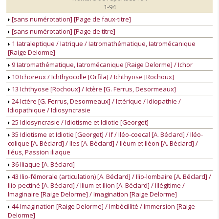
1-94
[sans numérotation] [Page de faux-titre]
[sans numérotation] [Page de titre]
1 Iatraleptique / Iatrique / Iatromathématique, Iatromécanique
[Raige Delorme]
9 Iatromathématique, Iatromécanique [Raige Delorme] / Ichor
10 Ichoreux / Ichthyocolle [Orfila] / Ichthyose [Rochoux]
13 Ichthyose [Rochoux] / Ictère [G. Ferrus, Desormeaux]
24 Ictère [G. Ferrus, Desormeaux] / Ictérique / Idiopathie /
Idiopathique / Idiosyncrasie
25 Idiosyncrasie / Idiotisme et Idiotie [Georget]
35 Idiotisme et Idiotie [Georget] / If / Iléo-coecal [A. Béclard] / Iléo-
colique [A. Béclard] / Iles [A. Béclard] / Iléum et Iléon [A. Béclard] /
Iléus, Passion iliaque
36 Iliaque [A. Béclard]
43 Ilio-fémorale (articulation) [A. Béclard] / Ilio-lombaire [A. Béclard] /
Ilio-pectiné [A. Béclard] / Ilium et Ilion [A. Béclard] / Illégitime /
Imaginaire [Raige Delorme] / Imagination [Raige Delorme]
44 Imagination [Raige Delorme] / Imbécillité / Immersion [Raige
Delorme]