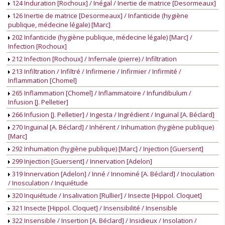
124 Induration [Rochoux] / Inégal / Inertie de matrice [Desormeaux]
126 Inertie de matrice [Desormeaux] / Infanticide (hygiène
publique, médecine légale) [Marc]
202 Infanticide (hygiène publique, médecine légale) [Marc] /
Infection [Rochoux]
212 Infection [Rochoux] / Infernale (pierre) / Infiltration
213 Infiltration / Infiltré / Infirmerie / Infirmier / Infirmité /
Inflammation [Chomel]
265 Inflammation [Chomel] / Inflammatoire / Infundibulum /
Infusion [J. Pelletier]
266 Infusion [J. Pelletier] / Ingesta / Ingrédient / Inguinal [A. Béclard]
270 Inguinal [A. Béclard] / Inhérent / Inhumation (hygiène publique)
[Marc]
292 Inhumation (hygiène publique) [Marc] / Injection [Guersent]
299 Injection [Guersent] / Innervation [Adelon]
319 Innervation [Adelon] / Inné / Innominé [A. Béclard] / Inoculation
/ Inosculation / Inquiétude
320 Inquiétude / Insalivation [Rullier] / Insecte [Hippol. Cloquet]
321 Insecte [Hippol. Cloquet] / Insensibilité / Insensible
322 Insensible / Insertion [A. Béclard] / Insidieux / Insolation /