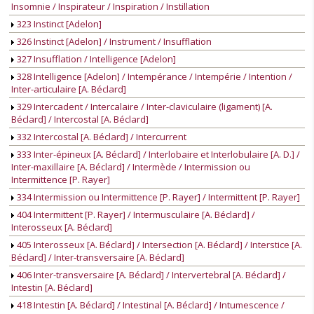
Insomnie / Inspirateur / Inspiration / Instillation
323 Instinct [Adelon]
326 Instinct [Adelon] / Instrument / Insufflation
327 Insufflation / Intelligence [Adelon]
328 Intelligence [Adelon] / Intempérance / Intempérie / Intention /
Inter-articulaire [A. Béclard]
329 Intercadent / Intercalaire / Inter-claviculaire (ligament) [A.
Béclard] / Intercostal [A. Béclard]
332 Intercostal [A. Béclard] / Intercurrent
333 Inter-épineux [A. Béclard] / Interlobaire et Interlobulaire [A. D.] /
Inter-maxillaire [A. Béclard] / Intermède / Intermission ou
Intermittence [P. Rayer]
334 Intermission ou Intermittence [P. Rayer] / Intermittent [P. Rayer]
404 Intermittent [P. Rayer] / Intermusculaire [A. Béclard] /
Interosseux [A. Béclard]
405 Interosseux [A. Béclard] / Intersection [A. Béclard] / Interstice [A.
Béclard] / Inter-transversaire [A. Béclard]
406 Inter-transversaire [A. Béclard] / Intervertebral [A. Béclard] /
Intestin [A. Béclard]
418 Intestin [A. Béclard] / Intestinal [A. Béclard] / Intumescence /