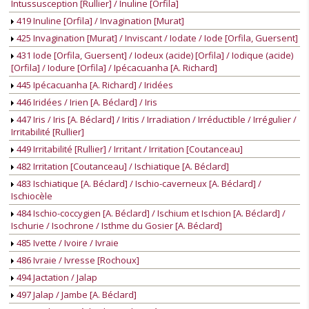
Intussusception [Rullier] / Inuline [Orfila]
419 Inuline [Orfila] / Invagination [Murat]
425 Invagination [Murat] / Inviscant / Iodate / Iode [Orfila, Guersent]
431 Iode [Orfila, Guersent] / Iodeux (acide) [Orfila] / Iodique (acide)
[Orfila] / Iodure [Orfila] / Ipécacuanha [A. Richard]
445 Ipécacuanha [A. Richard] / Iridées
446 Iridées / Irien [A. Béclard] / Iris
447 Iris / Iris [A. Béclard] / Iritis / Irradiation / Irréductible / Irrégulier /
Irritabilité [Rullier]
449 Irritabilité [Rullier] / Irritant / Irritation [Coutanceau]
482 Irritation [Coutanceau] / Ischiatique [A. Béclard]
483 Ischiatique [A. Béclard] / Ischio-caverneux [A. Béclard] /
Ischiocèle
484 Ischio-coccygien [A. Béclard] / Ischium et Ischion [A. Béclard] /
Ischurie / Isochrone / Isthme du Gosier [A. Béclard]
485 Ivette / Ivoire / Ivraie
486 Ivraie / Ivresse [Rochoux]
494 Jactation / Jalap
497 Jalap / Jambe [A. Béclard]