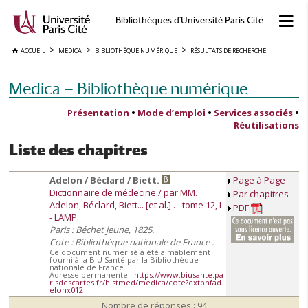
Bibliothèques d'Université Paris Cité
ACCUEIL
MEDICA
BIBLIOTHÈQUE NUMÉRIQUE
RÉSULTATS DE RECHERCHE
Medica — Bibliothèque numérique
Présentation
•
Mode d’emploi
•
Services associés
•
Réutilisations
Liste des chapitres
Adelon / Béclard / Biett.
Page à Page
Dictionnaire de médecine / par MM.
Par chapitres
Adelon, Béclard, Biett... [et al.] . - tome 12, I
PDF
- LAMP.
Paris : Béchet jeune, 1825.
Cote : Bibliothèque nationale de France .
Ce document numérisé a été aimablement
fourni à la BIU Santé par la Bibliothèque
nationale de France.
Adresse permanente :
https://www.biusante.pa
risdescartes.fr/histmed/medica/cote?extbnfad
elonx012
Nombre de réponses : 94