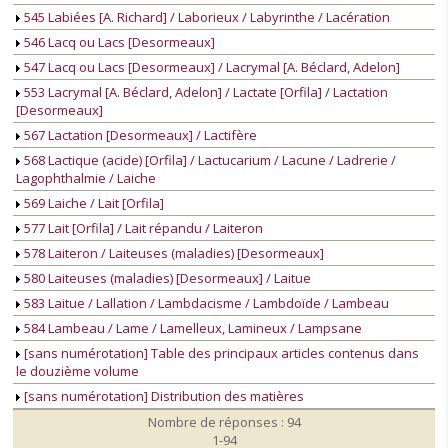
545 Labiées [A. Richard] / Laborieux / Labyrinthe / Lacération
546 Lacq ou Lacs [Desormeaux]
547 Lacq ou Lacs [Desormeaux] / Lacrymal [A. Béclard, Adelon]
553 Lacrymal [A. Béclard, Adelon] / Lactate [Orfila] / Lactation
[Desormeaux]
567 Lactation [Desormeaux] / Lactifère
568 Lactique (acide) [Orfila] / Lactucarium / Lacune / Ladrerie /
Lagophthalmie / Laiche
569 Laiche / Lait [Orfila]
577 Lait [Orfila] / Lait répandu / Laiteron
578 Laiteron / Laiteuses (maladies) [Desormeaux]
580 Laiteuses (maladies) [Desormeaux] / Laitue
583 Laitue / Lallation / Lambdacisme / Lambdoïde / Lambeau
584 Lambeau / Lame / Lamelleux, Lamineux / Lampsane
[sans numérotation] Table des principaux articles contenus dans
le douzième volume
[sans numérotation] Distribution des matières
Nombre de réponses : 94
1-94