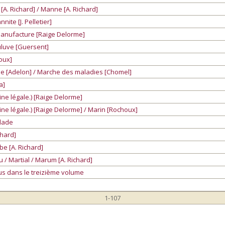
A. Richard] / Manne [A. Richard]
ite [J. Pelletier]
 Manufacture [Raige Delorme]
luve [Guersent]
oux]
e [Adelon] / Marche des maladies [Chomel]
a]
ne légale.) [Raige Delorme]
e légale.) [Raige Delorme] / Marin [Rochoux]
lade
chard]
be [A. Richard]
 / Martial / Marum [A. Richard]
us dans le treizième volume
1-107