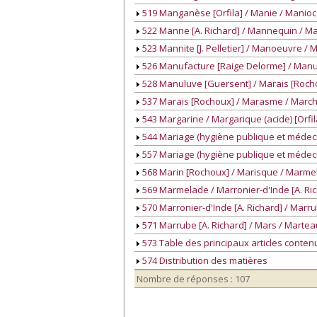
519 Manganèse [Orfila] / Manie / Manioc [
522 Manne [A. Richard] / Mannequin / Mann
523 Mannite [J. Pelletier] / Manoeuvre /
526 Manufacture [Raige Delorme] / Manu
528 Manuluve [Guersent] / Marais [Roch
537 Marais [Rochoux] / Marasme / March
543 Margarine / Margarique (acide) [Orfil
544 Mariage (hygiène publique et médeci
557 Mariage (hygiène publique et médecin
568 Marin [Rochoux] / Marisque / Marme
569 Marmelade / Marronier-d'Inde [A. Ri
570 Marronier-d'Inde [A. Richard] / Marru
571 Marrube [A. Richard] / Mars / Marteau
573 Table des principaux articles conten
574 Distribution des matières
Nombre de réponses : 107