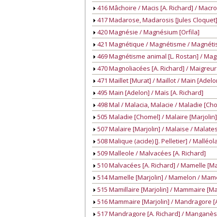
416 Mâchoire / Macis [A. Richard] / Mac
417 Madarose, Madarosis [Jules Cloquet]
420 Magnésie / Magnésium [Orfila]
421 Magnétique / Magnétisme / Magnétis
469 Magnétisme animal [L. Rostan] / Magn
470 Magnoliacées [A. Richard] / Maigreur 
471 Maillet [Murat] / Maillot / Main [Adelo
495 Main [Adelon] / Maïs [A. Richard]
498 Mal / Malacia, Malacie / Maladie [Ch
505 Maladie [Chomel] / Malaire [Marjolin]
507 Malaire [Marjolin] / Malaise / Malates [J
508 Malique (acide) [J. Pelletier] / Malléol
509 Malleole / Malvacées [A. Richard]
510 Malvacées [A. Richard] / Mamelle [Ma
514 Mamelle [Marjolin] / Mamelon / Mamel
515 Mamillaire [Marjolin] / Mammaire [Mar
516 Mammaire [Marjolin] / Mandragore [A
517 Mandragore [A. Richard] / Manganèse