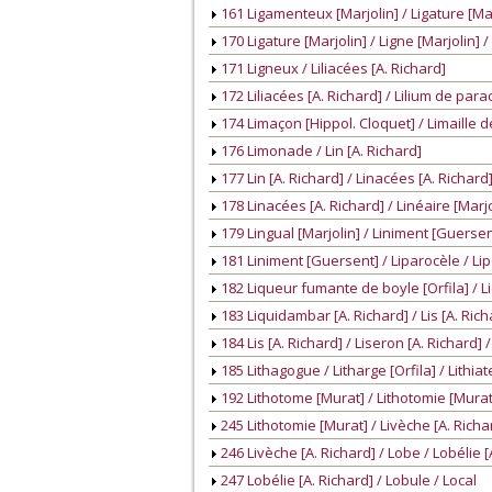
161 Ligamenteux [Marjolin] / Ligature [Mar
170 Ligature [Marjolin] / Ligne [Marjolin] 
171 Ligneux / Liliacées [A. Richard]
172 Liliacées [A. Richard] / Lilium de para
174 Limaçon [Hippol. Cloquet] / Limaille de
176 Limonade / Lin [A. Richard]
177 Lin [A. Richard] / Linacées [A. Richard
178 Linacées [A. Richard] / Linéaire [Marjol
179 Lingual [Marjolin] / Liniment [Guersen
181 Liniment [Guersent] / Liparocèle / Li
182 Liqueur fumante de boyle [Orfila] / L
183 Liquidambar [A. Richard] / Lis [A. Rich
184 Lis [A. Richard] / Liseron [A. Richard]
185 Lithagogue / Litharge [Orfila] / Lithiat
192 Lithotome [Murat] / Lithotomie [Murat
245 Lithotomie [Murat] / Livèche [A. Richa
246 Livèche [A. Richard] / Lobe / Lobélie [
247 Lobélie [A. Richard] / Lobule / Local