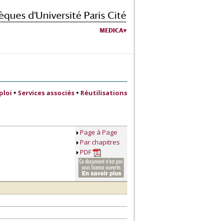
èques d'Université Paris Cité
MEDICA
ploi
•
Services associés
•
Réutilisations
Page à Page
Par chapitres
PDF