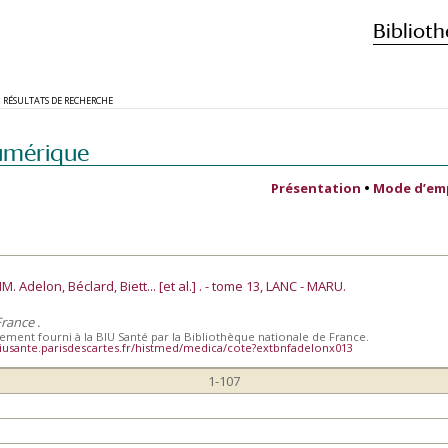
Biblioth
RÉSULTATS DE RECHERCHE
umérique
Présentation
•
Mode d’em
 Adelon, Béclard, Biett... [et al.] . - tome 13, LANC - MARU.
rance .
ent fourni à la BIU Santé par la Bibliothèque nationale de France.
iusante.parisdescartes.fr/histmed/medica/cote?extbnfadelonx013
1-107