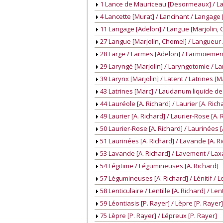
1 Lance de Mauriceau [Desormeaux] / La
4 Lancette [Murat] / Lancinant / Langage
11 Langage [Adelon] / Langue [Marjolin,
27 Langue [Marjolin, Chomel] / Langueur /
28 Large / Larmes [Adelon] / Larmoiement 
29 Laryngé [Marjolin] / Laryngotomie / La
39 Larynx [Marjolin] / Latent / Latrines [M
43 Latrines [Marc] / Laudanum liquide d
44 Lauréole [A. Richard] / Laurier [A. Rich
49 Laurier [A. Richard] / Laurier-Rose [A. 
50 Laurier-Rose [A. Richard] / Laurinées [
51 Laurinées [A. Richard] / Lavande [A. R
53 Lavande [A. Richard] / Lavement / Laxat
54 Légitime / Légumineuses [A. Richard]
57 Légumineuses [A. Richard] / Lénitif / Le
58 Lenticulaire / Lentille [A. Richard] / Le
59 Léontiasis [P. Rayer] / Lèpre [P. Rayer]
75 Lèpre [P. Rayer] / Lépreux [P. Rayer]