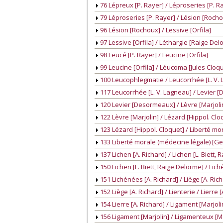
76 Lépreux [P. Rayer] / Léproseries [P. R
79 Léproseries [P. Rayer] / Lésion [Roch
96 Lésion [Rochoux] / Lessive [Orfila]
97 Lessive [Orfila] / Léthargie [Raige Del
98 Leucé [P. Rayer] / Leucine [Orfila]
99 Leucine [Orfila] / Léucoma [Jules Cloq
100 Leucophlegmatie / Leucorrhée [L. V.
117 Leucorrhée [L. V. Lagneau] / Levier 
120 Levier [Desormeaux] / Lèvre [Marjoli
122 Lèvre [Marjolin] / Lézard [Hippol. Clo
123 Lézard [Hippol. Cloquet] / Liberté mo
133 Liberté morale (médecine légale) [Geo
137 Lichen [A. Richard] / Lichen [L. Biett,
150 Lichen [L. Biett, Raige Delorme] / Lic
151 Lichénées [A. Richard] / Liège [A. Ric
152 Liège [A. Richard] / Lienterie / Lierre [
154 Lierre [A. Richard] / Ligament [Marjoli
156 Ligament [Marjolin] / Ligamenteux [Ma