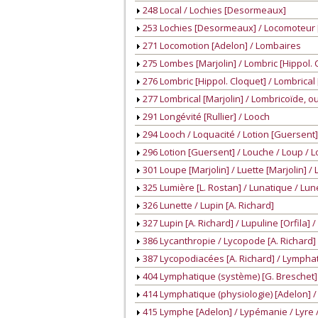
248 Local / Lochies [Desormeaux]
253 Lochies [Desormeaux] / Locomoteur [
271 Locomotion [Adelon] / Lombaires
275 Lombes [Marjolin] / Lombric [Hippol. 
276 Lombric [Hippol. Cloquet] / Lombrical 
277 Lombrical [Marjolin] / Lombricoïde, ou
291 Longévité [Rullier] / Looch
294 Looch / Loquacité / Lotion [Guersent]
296 Lotion [Guersent] / Louche / Loup / L
301 Loupe [Marjolin] / Luette [Marjolin] /
325 Lumière [L. Rostan] / Lunatique / Lun
326 Lunette / Lupin [A. Richard]
327 Lupin [A. Richard] / Lupuline [Orfila] /
386 Lycanthropie / Lycopode [A. Richard]
387 Lycopodiacées [A. Richard] / Lymphat
404 Lymphatique (système) [G. Breschet] 
414 Lymphatique (physiologie) [Adelon] 
415 Lymphe [Adelon] / Lypémanie / Lyre 