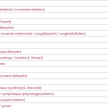
Adelon] / Locomotion [Adelon]
Cloquet]
[Marjolin]
 Ascaride Lombricoïde / Long [Marjolin] / Longévité [Rullier]
oupe [Marjolin]
 Lumbago / Lumière [L. Rostan]
ette
 Luxation [Marjolin]
ique (système) [G. Breschet]
/ Lymphatique (physiologie) [Adelon]
/ Lymphe [Adelon]
/ Lysses