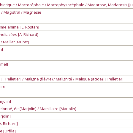
robiotique / Macrocéphale / Macrophysocéphale / Madarose, Madarosis [Ju
 / Magistral / Magnésie
me animal [L. Rostan]
oliacées [A. Richard]
/ Maillet [Murat]
n]
omel]
. Pelletier] / Maligne (fièvre) / Malignité / Malique (acide) [J. Pelletier]
aire
rjolin]
onné, ée [Marjolin] / Mamillaire [Marjolin]
jolin]
. Richard]
 [Orfila]