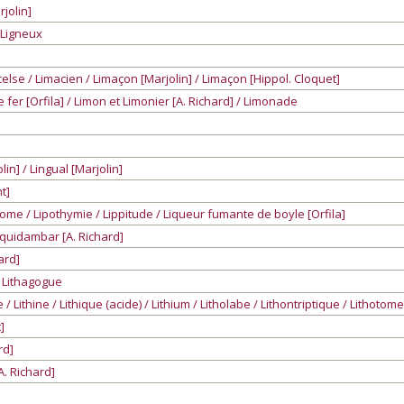
jolin]
/ Ligneux
celse / Limacien / Limaçon [Marjolin] / Limaçon [Hippol. Cloquet]
 fer [Orfila] / Limon et Limonier [A. Richard] / Limonade
]
in] / Lingual [Marjolin]
t]
pome / Lipothymie / Lippitude / Liqueur fumante de boyle [Orfila]
iquidambar [A. Richard]
ard]
 / Lithagogue
e / Lithine / Lithique (acide) / Lithium / Litholabe / Lithontriptique / Lithotom
]
rd]
A. Richard]