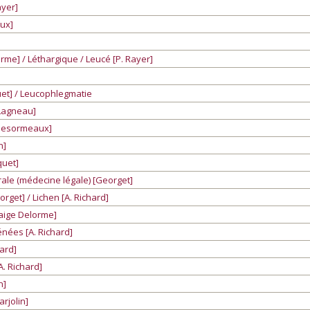
ayer]
oux]
orme] / Léthargique / Leucé [P. Rayer]
uet] / Leucophlegmatie
 Lagneau]
[Desormeaux]
n]
quet]
rale (médecine légale) [Georget]
rget] / Lichen [A. Richard]
 Raige Delorme]
hénées [A. Richard]
hard]
A. Richard]
n]
rjolin]