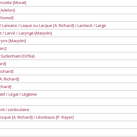
ncette [Murat]
 [Adelon]
 Chomel]
 Laniaire / Laque ou Lacque [A. Richard] / Lardacé / Large
/ Larvé / Laryngé [Marjolin]
rynx [Marjolin]
arc]
e Sydenham [Orfila]
ard]
Richard]
A. Richard]
ichard]
if / Légal / Légitime
nt / Lenticulaire
ntisque [A. Richard] / Léontiasis [P. Rayer]