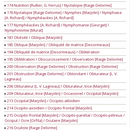
174 Nutrition [Rullier, G. Ferrus] / Nyctalopie [Raige Delorme]
176 Nyctalopie [Raige Delorme] / Nymphes [Marjolin] / Nymphaea
[A. Richard] / Nymphéacées [A. Richard]
177 Nymphéacées [A. Richard] / Nymphomanie [Georget] /
Nymphotomie [Murat]
181 Obésité / Oblique [Marjolin]
185 Oblique [Marjolin] / Obliquité de matrice [Desormeaux]
194 Obliquité de matrice [Desormeaux] / Oblitération
195 Oblitération / Obscurcissement / Observation [Raige Delorme]
200 Observation [Raige Delorme] / Obstruction [Raige Delorme]
201 Obstruction [Raige Delorme] / Obtondant / Obturateur [L. V.
Lagneau]
206 Obturateur [L. V. Lagneau] / Obturateur, trice [Marjolin]
209 Obturateur, trice [Marjolin] / Occasionel / Occipital [Marjolin]
213 Occipital [Marjolin] / Occipito-atloïdien
214 Occipito-axoïdien / Occipito-frontal [Marjolin]
215 Occipito-frontal [Marjolin] / Occipito-pariétal / Occipito-pétreux /
Occiput / Ocre [Orfila] / Oculaire [Marjolin]
216 Oculiste [Raige Delorme]