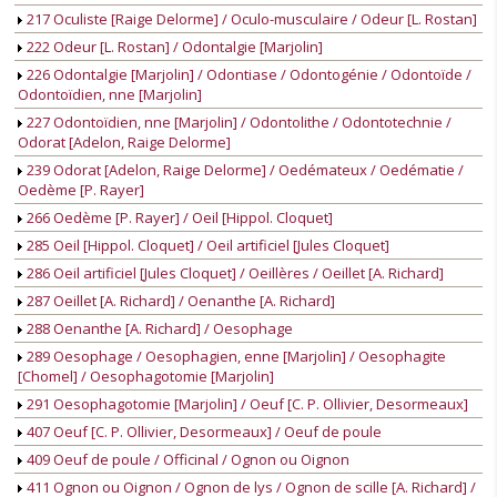
217 Oculiste [Raige Delorme] / Oculo-musculaire / Odeur [L. Rostan]
222 Odeur [L. Rostan] / Odontalgie [Marjolin]
226 Odontalgie [Marjolin] / Odontiase / Odontogénie / Odontoïde /
Odontoïdien, nne [Marjolin]
227 Odontoïdien, nne [Marjolin] / Odontolithe / Odontotechnie /
Odorat [Adelon, Raige Delorme]
239 Odorat [Adelon, Raige Delorme] / Oedémateux / Oedématie /
Oedème [P. Rayer]
266 Oedème [P. Rayer] / Oeil [Hippol. Cloquet]
285 Oeil [Hippol. Cloquet] / Oeil artificiel [Jules Cloquet]
286 Oeil artificiel [Jules Cloquet] / Oeillères / Oeillet [A. Richard]
287 Oeillet [A. Richard] / Oenanthe [A. Richard]
288 Oenanthe [A. Richard] / Oesophage
289 Oesophage / Oesophagien, enne [Marjolin] / Oesophagite
[Chomel] / Oesophagotomie [Marjolin]
291 Oesophagotomie [Marjolin] / Oeuf [C. P. Ollivier, Desormeaux]
407 Oeuf [C. P. Ollivier, Desormeaux] / Oeuf de poule
409 Oeuf de poule / Officinal / Ognon ou Oignon
411 Ognon ou Oignon / Ognon de lys / Ognon de scille [A. Richard] /