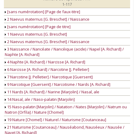
1-117
[sans numérotation] [Page de faux-titre]
2 Naevus maternus [G. Breschet] / Naissance
[sans numérotation] [Page de titre]
1 Naevus maternus [G. Breschet]
2 Naevus maternus [G. Breschet] / Naissance
3 Naissance / Nancéate / Nancéique (acide) / Napel [A. Richard] /
Naphte [A. Richard]
4 Naphte [A. Richard] / Narcisse [A. Richard]
6 Narcisse [A. Richard] / Narcotine [J. Pelletier]
7 Narcotine [J. Pelletier] / Narcotique [Guersent]
9 Narcotique [Guersent] / Narcotisme / Nards [A. Richard]
11 Nards [A. Richard] / Narine [Marjolin] / Nasal, ale
14 Nasal, ale / Naso-palatin [Marjolin]
15 Naso-palatin [Marjolin] / Natation / Nates [Marjolin] / Natrum ou
Natron [Orfila] / Nature [Chomel]
19 Nature [Chomel] / Naturel / Naturisme [Coutanceau]
21 Naturisme [Coutanceau] / Nauséabond, Nauséeux / Nausée /
Navet [A. Richard]