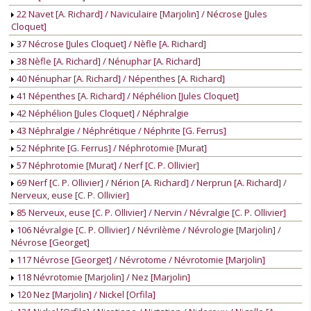
22 Navet [A. Richard] / Naviculaire [Marjolin] / Nécrose [Jules
Cloquet]
37 Nécrose [Jules Cloquet] / Nèfle [A. Richard]
38 Nèfle [A. Richard] / Nénuphar [A. Richard]
40 Nénuphar [A. Richard] / Népenthes [A. Richard]
41 Népenthes [A. Richard] / Néphélion [Jules Cloquet]
42 Néphélion [Jules Cloquet] / Néphralgie
43 Néphralgie / Néphrétique / Néphrite [G. Ferrus]
52 Néphrite [G. Ferrus] / Néphrotomie [Murat]
57 Néphrotomie [Murat] / Nerf [C. P. Ollivier]
69 Nerf [C. P. Ollivier] / Nérion [A. Richard] / Nerprun [A. Richard] /
Nerveux, euse [C. P. Ollivier]
85 Nerveux, euse [C. P. Ollivier] / Nervin / Névralgie [C. P. Ollivier]
106 Névralgie [C. P. Ollivier] / Névrilème / Névrologie [Marjolin] /
Névrose [Georget]
117 Névrose [Georget] / Névrotome / Névrotomie [Marjolin]
118 Névrotomie [Marjolin] / Nez [Marjolin]
120 Nez [Marjolin] / Nickel [Orfila]