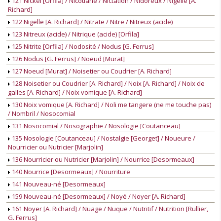
121 Nickel [Orfila] / Nicotiane / Nictation / Nidoreux / Nigelle [A.
Richard]
122 Nigelle [A. Richard] / Nitrate / Nitre / Nitreux (acide)
123 Nitreux (acide) / Nitrique (acide) [Orfila]
125 Nitrite [Orfila] / Nodosité / Nodus [G. Ferrus]
126 Nodus [G. Ferrus] / Noeud [Murat]
127 Noeud [Murat] / Noisetier ou Coudrier [A. Richard]
128 Noisetier ou Coudrier [A. Richard] / Noix [A. Richard] / Noix de
galles [A. Richard] / Noix vomique [A. Richard]
130 Noix vomique [A. Richard] / Noli me tangere (ne me touche pas)
/ Nombril / Nosocomial
131 Nosocomial / Nosographie / Nosologie [Coutanceau]
135 Nosologie [Coutanceau] / Nostalgie [Georget] / Noueure /
Nourricier ou Nutricier [Marjolin]
136 Nourricier ou Nutricier [Marjolin] / Nourrice [Desormeaux]
140 Nourrice [Desormeaux] / Nourriture
141 Nouveau-né [Desormeaux]
159 Nouveau-né [Desormeaux] / Noyé / Noyer [A. Richard]
161 Noyer [A. Richard] / Nuage / Nuque / Nutritif / Nutrition [Rullier,
G. Ferrus]