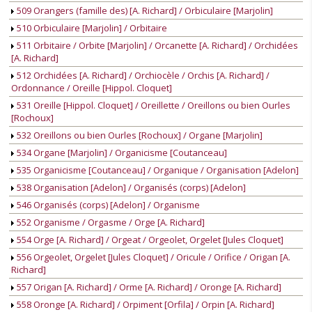
509 Orangers (famille des) [A. Richard] / Orbiculaire [Marjolin]
510 Orbiculaire [Marjolin] / Orbitaire
511 Orbitaire / Orbite [Marjolin] / Orcanette [A. Richard] / Orchidées
[A. Richard]
512 Orchidées [A. Richard] / Orchiocèle / Orchis [A. Richard] /
Ordonnance / Oreille [Hippol. Cloquet]
531 Oreille [Hippol. Cloquet] / Oreillette / Oreillons ou bien Ourles
[Rochoux]
532 Oreillons ou bien Ourles [Rochoux] / Organe [Marjolin]
534 Organe [Marjolin] / Organicisme [Coutanceau]
535 Organicisme [Coutanceau] / Organique / Organisation [Adelon]
538 Organisation [Adelon] / Organisés (corps) [Adelon]
546 Organisés (corps) [Adelon] / Organisme
552 Organisme / Orgasme / Orge [A. Richard]
554 Orge [A. Richard] / Orgeat / Orgeolet, Orgelet [Jules Cloquet]
556 Orgeolet, Orgelet [Jules Cloquet] / Oricule / Orifice / Origan [A.
Richard]
557 Origan [A. Richard] / Orme [A. Richard] / Oronge [A. Richard]
558 Oronge [A. Richard] / Orpiment [Orfila] / Orpin [A. Richard]