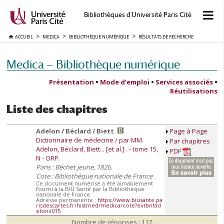
Bibliothèques d'Université Paris Cité
ACCUEIL
MEDICA
BIBLIOTHÈQUE NUMÉRIQUE
RÉSULTATS DE RECHERCHE
Medica — Bibliothèque numérique
Présentation
•
Mode d’emploi
•
Services associés
•
Réutilisations
Liste des chapitres
Adelon / Béclard / Biett.
Page à Page
Dictionnaire de médecine / par MM.
Par chapitres
Adelon, Béclard, Biett... [et al.] . - tome 15,
PDF
N - ORP.
Paris : Béchet jeune, 1826.
Cote : Bibliothèque nationale de France .
Ce document numérisé a été aimablement
fourni à la BIU Santé par la Bibliothèque
nationale de France.
Adresse permanente :
https://www.biusante.pa
risdescartes.fr/histmed/medica/cote?extbnfad
elonx015
Nombre de réponses : 117