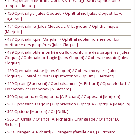
449 Opération [Murat] / Ophiasis [L. V. Lagneau] / Ophiostome
[Hippol. Cloquet]
450 Ophthalgie [Jules Cloquet] / Ophthalmie [Jules Cloquet, L...V.
Lagneau]
474 Ophthalmie [Jules Cloquet, L. V. Lagneau] / Ophthalmique
[Marjolin]
477 Ophthalmique [Marjolin] / Ophthalmoblennorrhée ou flux
puriforme des paupières [Jules Cloquet]
479 Ophthalmoblennorrhée ou flux puriforme des paupières [Jules
Cloquet] / Ophthalmorrhagie [Jules Cloquet] / Ophthalmostate [Jules
Cloquet]
480 Ophthalmostate [Jules Cloquet] / Ophthalmoxystre [Jules
Cloquet] / Opiacé / Opiat / Opisthotonos / Opium [Guersent]
499 Opium [Guersent] / Opobalsamum [A. Richard] / Opodeledoch /
Opoponax et Opopanax [A. Richard]
500 Opoponax et Opopanax [A. Richard] / Opposant [Marjolin]
501 Opposant [Marjolin] / Oppression / Optique / Optique [Marjolin]
502 Optique [Marjolin] / Or [Orfila]
506 Or [Orfila] / Orange [A. Richard] / Orangeade / Oranger [A.
Richard]
508 Oranger [A. Richard] / Orangers (famille des) [A. Richard]