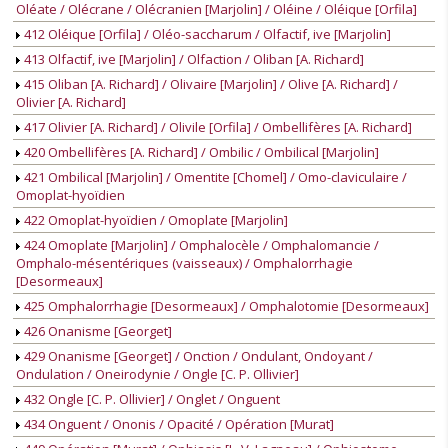
Oléate / Olécrane / Olécranien [Marjolin] / Oléine / Oléique [Orfila]
412 Oléique [Orfila] / Oléo-saccharum / Olfactif, ive [Marjolin]
413 Olfactif, ive [Marjolin] / Olfaction / Oliban [A. Richard]
415 Oliban [A. Richard] / Olivaire [Marjolin] / Olive [A. Richard] /
Olivier [A. Richard]
417 Olivier [A. Richard] / Olivile [Orfila] / Ombellifères [A. Richard]
420 Ombellifères [A. Richard] / Ombilic / Ombilical [Marjolin]
421 Ombilical [Marjolin] / Omentite [Chomel] / Omo-claviculaire /
Omoplat-hyoïdien
422 Omoplat-hyoïdien / Omoplate [Marjolin]
424 Omoplate [Marjolin] / Omphalocèle / Omphalomancie /
Omphalo-mésentériques (vaisseaux) / Omphalorrhagie
[Desormeaux]
425 Omphalorrhagie [Desormeaux] / Omphalotomie [Desormeaux]
426 Onanisme [Georget]
429 Onanisme [Georget] / Onction / Ondulant, Ondoyant /
Ondulation / Oneirodynie / Ongle [C. P. Ollivier]
432 Ongle [C. P. Ollivier] / Onglet / Onguent
434 Onguent / Ononis / Opacité / Opération [Murat]