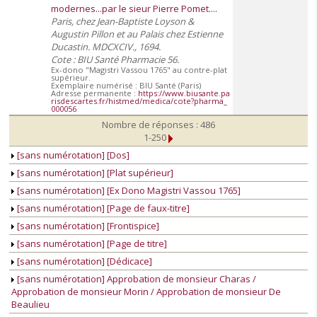
modernes...par le sieur Pierre Pomet....
Paris, chez Jean-Baptiste Loyson &
Augustin Pillon et au Palais chez Estienne
Ducastin. MDCXCIV., 1694.
Cote : BIU Santé Pharmacie 56.
Ex-dono "Magistri Vassou 1765" au contre-plat
supérieur.
Exemplaire numérisé : BIU Santé (Paris)
Adresse permanente :
https://www.biusante.pa
risdescartes.fr/histmed/medica/cote?pharma_
000056
Nombre de réponses : 486
1-250
[sans numérotation] [Dos]
[sans numérotation] [Plat supérieur]
[sans numérotation] [Ex Dono Magistri Vassou 1765]
[sans numérotation] [Page de faux-titre]
[sans numérotation] [Frontispice]
[sans numérotation] [Page de titre]
[sans numérotation] [Dédicace]
[sans numérotation] Approbation de monsieur Charas /
Approbation de monsieur Morin / Approbation de monsieur De
Beaulieu