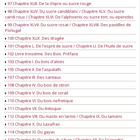
97 Chapitre XLIII. De la chipre ou sucre rouge
98 Chapitre XLIV. Du sucre candiblanc / Chapitre XLV. Du sucre
candi roux / Chapitre XLVI. De l'alphoenix ou sucre tort, ou epenides
99 Chapitre XLVII. Du sucre rosat / Chapitre XLVIII. Des pastilles de
Portugal
100 Chapitre XLIX. Des dragée
101 Chapitre L. De l'esprit de sucre / Chapitre LI. De l'huile de sucre
102 Livre troisiéme. Des Bois. Préface
103 Chapitre I. Du bois d'aloës
105 Chapitre II. De l'aspalath
107 Chapitre III. Des santaux
108 Chapitre IV. Du bois de citron
109 Chapitre V. Du bois de corail
110 Chapitre VI. Du bois nefretique
111 Chapitre VII. Du lintisque
112 Chapitre VIII. Du mastic en larme / Chapitre IX. Du tamaris
113 Chapitre X. Du saxafras
114 Chapitre XI. Du gayac
116 Chapitre XI. Du cedre du Liban / Chapitre XII. De l'oxicedre