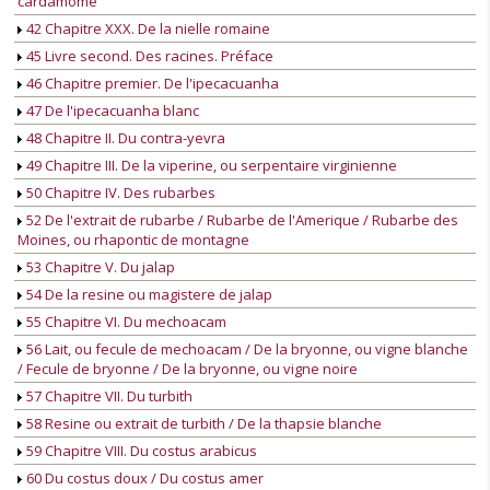
cardamome
42 Chapitre XXX. De la nielle romaine
45 Livre second. Des racines. Préface
46 Chapitre premier. De l'ipecacuanha
47 De l'ipecacuanha blanc
48 Chapitre II. Du contra-yevra
49 Chapitre III. De la viperine, ou serpentaire virginienne
50 Chapitre IV. Des rubarbes
52 De l'extrait de rubarbe / Rubarbe de l'Amerique / Rubarbe des
Moines, ou rhapontic de montagne
53 Chapitre V. Du jalap
54 De la resine ou magistere de jalap
55 Chapitre VI. Du mechoacam
56 Lait, ou fecule de mechoacam / De la bryonne, ou vigne blanche
/ Fecule de bryonne / De la bryonne, ou vigne noire
57 Chapitre VII. Du turbith
58 Resine ou extrait de turbith / De la thapsie blanche
59 Chapitre VIII. Du costus arabicus
60 Du costus doux / Du costus amer