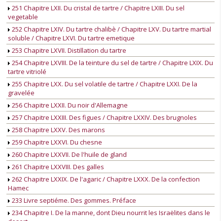
251 Chapitre LXII. Du cristal de tartre / Chapitre LXIII. Du sel
vegetable
252 Chapitre LXIV. Du tartre chalibè / Chapitre LXV. Du tartre martial
soluble / Chapitre LXVI. Du tartre emetique
253 Chapitre LXVII. Distillation du tartre
254 Chapitre LXVIII. De la teinture du sel de tartre / Chapitre LXIX. Du
tartre vitriolé
255 Chapitre LXX. Du sel volatile de tartre / Chapitre LXXI. De la
gravelée
256 Chapitre LXXII. Du noir d'Allemagne
257 Chapitre LXXIII. Des figues / Chapitre LXXIV. Des brugnoles
258 Chapitre LXXV. Des marons
259 Chapitre LXXVI. Du chesne
260 Chapitre LXXVII. De l'huile de gland
261 Chapitre LXXVIII. Des galles
262 Chapitre LXXIX. De l'agaric / Chapitre LXXX. De la confection
Hamec
233 Livre septiéme. Des gommes. Préface
234 Chapitre I. De la manne, dont Dieu nourrit les Israëlites dans le