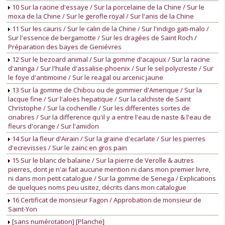
10 Sur la racine d'essaye / Sur la porcelaine de la Chine / Sur le
moxa de la Chine / Sur le gerofle royal / Sur l'anis de la Chine
11 Sur les cauris / Sur le calin de la Chine / Sur l'indigo gati-malo /
Sur l'essence de bergamotte / Sur les dragées de Saint Roch /
Préparation des bayes de Geniévres
12 Sur le bezoard animal / Sur la gomme d'acajoux / Sur la racine
d'aninga / Sur l'huile d'assalise-phoenix / Sur le sel polycreste / Sur
le foye d'antimoine / Sur le reagal ou arcenic jaune
13 Sur la gomme de Chibou ou de gommier d'Amerique / Sur la
lacque fine / Sur l'aloës hepatique / Sur la calchiste de Saint
Christophe / Sur la cochenille / Sur les differentes sortes de
cinabres / Sur la difference qu'il y a entre l'eau de naste & l'eau de
fleurs d'orange / Sur l'amidon
14 Sur la fleur d'Airain / Sur la graine d'ecarlate / Sur les pierres
d'ecrevisses / Sur le zainc en gros pain
15 Sur le blanc de balaine / Sur la pierre de Verolle & autres
pierres, dont je n'ai fait aucune mention ni dans mon premier livre,
ni dans mon petit catalogue / Sur la gomme de Senega / Explications
de quelques noms peu usitez, décrits dans mon catalogue
16 Certificat de monsieur Fagon / Approbation de monsieur de
Saint-Yon
[sans numérotation] [Planche]