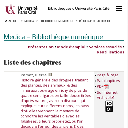
Bibliothèques d'Université Paris Cité
ACCUEIL
MEDICA
BIBLIOTHÈQUE NUMÉRIQUE
RÉSULTATS DE RECHERCHE
Medica — Bibliothèque numérique
Présentation
•
Mode d’emploi
•
Services associés
•
Réutilisations
Liste des chapitres
Pomet, Pierre.
Page à Page
Histoire générale des drogues, traitant
Par chapitres
des plantes, des animaux, & des
PDF
mineraux ; ouvrage enrichy de plus de
Sur Internet
quatre cent figures en taille-douce tirées
Archive
d'aprés nature ; avec un discours qui
explique leurs differens noms, les pays
d'où elles viennent, la maniere de
connoître les veritables d'avec les
falsifiées, & leurs proprietez, où l'on
découvre l'erreur des anciens & des