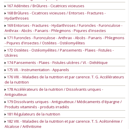
167 Adénites / Brûlures - Cicatrices vicieuses
168 Brûlures - Cicatrices vicieuses / Entorses - Fractures -
Hydarthroses
169 Entorses - Fractures - Hydarthroses / Furoncles - Furonculose -
Anthrax - Abcès - Panaris - Phlegmons - Piqures d'insectes
171 Furoncles - Furonculose - Anthrax - Abcès - Panaris - Phlegmons
- Piqures d'insectes / Ostéites - Ostéomyélites
172 Ostéites - Ostéomyélites / Pansements - Plaies - Fistules -
Ulcères
174 Pansements - Plaies - Fistules ulcères / VI. - Diététique
175 VII. - Instrumentation - Appareils
176 VIII. - Maladies de la nutrition et par carence. T. G. Accélérateurs
de la nutrition
178 Accélérateurs de la nutrition / Dissolvants uriques -
Antigoutteux
179 Dissolvants uriques - Antigoutteux / Médicaments d'épargne /
Produits vitaminés - produits irradiés
181 Régulateurs de la nutrition
182 VIII. - Maladies de la nutrition et par carence. T. S. Acétonémie /
Alcalose / Arthritisme