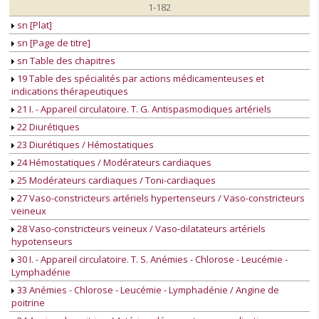
1-182
sn [Plat]
sn [Page de titre]
sn Table des chapitres
19 Table des spécialités par actions médicamenteuses et
indications thérapeutiques
21 I. - Appareil circulatoire. T. G. Antispasmodiques artériels
22 Diurétiques
23 Diurétiques / Hémostatiques
24 Hémostatiques / Modérateurs cardiaques
25 Modérateurs cardiaques / Toni-cardiaques
27 Vaso-constricteurs artériels hypertenseurs / Vaso-constricteurs
veineux
28 Vaso-constricteurs veineux / Vaso-dilatateurs artériels
hypotenseurs
30 I. - Appareil circulatoire. T. S. Anémies - Chlorose - Leucémie -
Lymphadénie
33 Anémies - Chlorose - Leucémie - Lymphadénie / Angine de
poitrine