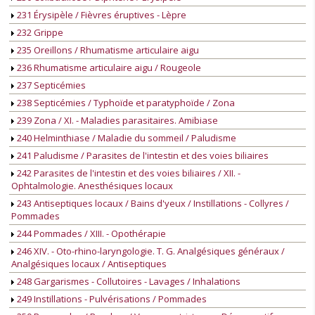
231 Érysipèle / Fièvres éruptives - Lèpre
232 Grippe
235 Oreillons / Rhumatisme articulaire aigu
236 Rhumatisme articulaire aigu / Rougeole
237 Septicémies
238 Septicémies / Typhoïde et paratyphoïde / Zona
239 Zona / XI. - Maladies parasitaires. Amibiase
240 Helminthiase / Maladie du sommeil / Paludisme
241 Paludisme / Parasites de l'intestin et des voies biliaires
242 Parasites de l'intestin et des voies biliaires / XII. -
Ophtalmologie. Anesthésiques locaux
243 Antiseptiques locaux / Bains d'yeux / Instillations - Collyres /
Pommades
244 Pommades / XIII. - Opothérapie
246 XIV. - Oto-rhino-laryngologie. T. G. Analgésiques généraux /
Analgésiques locaux / Antiseptiques
248 Gargarismes - Collutoires - Lavages / Inhalations
249 Instillations - Pulvérisations / Pommades