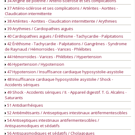
34 Angine de poitrine / Artério-sclérose et ses complications
37 Artério-sclérose et ses complications / Artérites - Aortites -
Claudication intermittente
38 Artérites - Aortites - Claudication intermittente / Arythmies
39 Arythmies / Cardiopathies aiguës
40 Cardiopathies aiguës / Éréthisme - Tachycardie - Palpitations
42 Éréthisme - Tachycardie - Palpitations / Gangrènes - Syndrome
de Raynaud / Hémorroïdes - Varices - Phlébites
44 Hémorroïdes - Varices - Phlébites / Hypertension
46 Hypertension / Hypotension
47 Hypotension / Insuffisance cardiaque hyposystolie-asystolie
48 Insuffisance cardiaque hyposystolie asystolie / Shock -
Accidents sériques
49 Shock - Accidents sériques / II. - Appareil digestif. T. G. Alcalins -
Saturants
51 Antidiarrhéiques
52 Antiémétisants / Antiseptiques intestinaux antifermentescibles
54 Antiseptiques intestinaux antifermentescibles /
Antispasmodiques et sédatifs
56 Antispasmodiques et sédatifs / Cholagogues