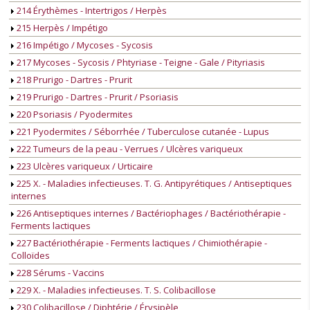
214 Érythèmes - Intertrigos / Herpès
215 Herpès / Impétigo
216 Impétigo / Mycoses - Sycosis
217 Mycoses - Sycosis / Phtyriase - Teigne - Gale / Pityriasis
218 Prurigo - Dartres - Prurit
219 Prurigo - Dartres - Prurit / Psoriasis
220 Psoriasis / Pyodermites
221 Pyodermites / Séborrhée / Tuberculose cutanée - Lupus
222 Tumeurs de la peau - Verrues / Ulcères variqueux
223 Ulcères variqueux / Urticaire
225 X. - Maladies infectieuses. T. G. Antipyrétiques / Antiseptiques
internes
226 Antiseptiques internes / Bactériophages / Bactériothérapie -
Ferments lactiques
227 Bactériothérapie - Ferments lactiques / Chimiothérapie -
Colloïdes
228 Sérums - Vaccins
229 X. - Maladies infectieuses. T. S. Colibacillose
230 Colibacillose / Diphtérie / Érysipèle