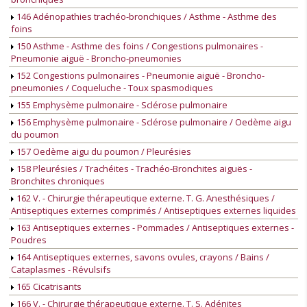
146 Adénopathies trachéo-bronchiques / Asthme - Asthme des
foins
150 Asthme - Asthme des foins / Congestions pulmonaires -
Pneumonie aiguë - Broncho-pneumonies
152 Congestions pulmonaires - Pneumonie aiguë - Broncho-
pneumonies / Coqueluche - Toux spasmodiques
155 Emphysème pulmonaire - Sclérose pulmonaire
156 Emphysème pulmonaire - Sclérose pulmonaire / Oedème aigu
du poumon
157 Oedème aigu du poumon / Pleurésies
158 Pleurésies / Trachéites - Trachéo-Bronchites aiguës -
Bronchites chroniques
162 V. - Chirurgie thérapeutique externe. T. G. Anesthésiques /
Antiseptiques externes comprimés / Antiseptiques externes liquides
163 Antiseptiques externes - Pommades / Antiseptiques externes -
Poudres
164 Antiseptiques externes, savons ovules, crayons / Bains /
Cataplasmes - Révulsifs
165 Cicatrisants
166 V. - Chirurgie thérapeutique externe. T. S. Adénites