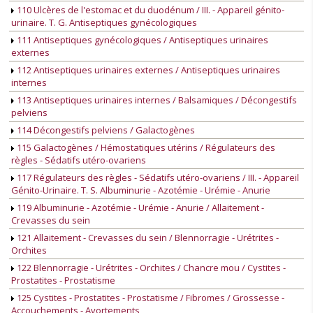
110 Ulcères de l'estomac et du duodénum / III. - Appareil génito-
urinaire. T. G. Antiseptiques gynécologiques
111 Antiseptiques gynécologiques / Antiseptiques urinaires
externes
112 Antiseptiques urinaires externes / Antiseptiques urinaires
internes
113 Antiseptiques urinaires internes / Balsamiques / Décongestifs
pelviens
114 Décongestifs pelviens / Galactogènes
115 Galactogènes / Hémostatiques utérins / Régulateurs des
règles - Sédatifs utéro-ovariens
117 Régulateurs des règles - Sédatifs utéro-ovariens / III. - Appareil
Génito-Urinaire. T. S. Albuminurie - Azotémie - Urémie - Anurie
119 Albuminurie - Azotémie - Urémie - Anurie / Allaitement -
Crevasses du sein
121 Allaitement - Crevasses du sein / Blennorragie - Urétrites -
Orchites
122 Blennorragie - Urétrites - Orchites / Chancre mou / Cystites -
Prostatites - Prostatisme
125 Cystites - Prostatites - Prostatisme / Fibromes / Grossesse -
Accouchements - Avortements