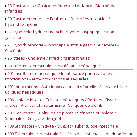
88 Gastralgies / Gastro-entérites de l'enfance - Diarrhées
infantiles
90 Gastro-entérites de l'enfance - Diarrhées infantiles /
Hyperchlorhydrie
92 Hyperchlorhydrie / Hypochlorhydrie - Hypopepsie atonie
gastrique
93 Hypochlorhydrie - Hypopepsie atonie gastrique / Ictères -
Cholémie
96 Ictères - Cholémie / Infections intestinales
98 Infections intestinales / Insuffisance hépatique
101 Insuffisance hépatique / Insuffisance pancréatique /
Intoxications - Auto-intoxications et séquelles
103 Intoxications - Auto-intoxications et séquelles / Lithiase biliaire -
Coliques hépatiques
106 Lithiase biliaire - Coliques hépatiques / Rectites - Fissures
anales - Prurit anal / Saturnisme - Coliques de plomb
107 Saturnisme - Coliques de plomb / Sténoses du pylore /
Stomatites - Gingivite - Muguet
108 Stomatites - Gingivite - Muguet / Tuberculose intestinale
109 Tuberculose intestinale / Ulcères de l'estomac et du duodénum