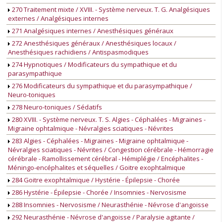
270 Traitement mixte / XVIII. - Système nerveux. T. G. Analgésiques
externes / Analgésiques internes
271 Analgésiques internes / Anesthésiques généraux
272 Anesthésiques généraux / Anesthésiques locaux /
Anesthésiques rachidiens / Antispasmodiques
274 Hypnotiques / Modificateurs du sympathique et du
parasympathique
276 Modificateurs du sympathique et du parasympathique /
Neuro-toniques
278 Neuro-toniques / Sédatifs
280 XVIII. - Système nerveux. T. S. Algies - Céphalées - Migraines -
Migraine ophtalmique - Névralgies sciatiques - Névrites
283 Algies - Céphalées - Migraines - Migraine ophtalmique -
Névralgies sciatiques - Névrites / Congestion cérébrale - Hémorragie
cérébrale - Ramollissement cérébral - Hémiplégie / Encéphalites -
Méningo-encéphalites et séquelles / Goitre exophtalmique
284 Goitre exophtalmique / Hystérie - Épilepsie - Chorée
286 Hystérie - Épilepsie - Chorée / Insomnies - Nervosisme
288 Insomnies - Nervosisme / Neurasthénie - Névrose d'angoisse
292 Neurasthénie - Névrose d'angoisse / Paralysie agitante /