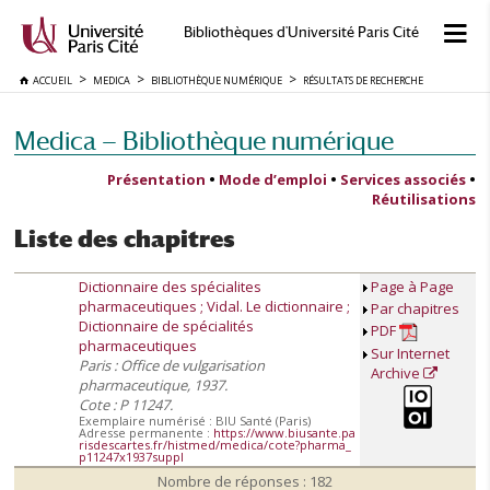
Bibliothèques d'Université Paris Cité
ACCUEIL
MEDICA
BIBLIOTHÈQUE NUMÉRIQUE
RÉSULTATS DE RECHERCHE
Medica — Bibliothèque numérique
Présentation
•
Mode d’emploi
•
Services associés
•
Réutilisations
Liste des chapitres
Dictionnaire des spécialites
Page à Page
pharmaceutiques ; Vidal. Le dictionnaire ;
Par chapitres
Dictionnaire de spécialités
PDF
pharmaceutiques
Sur Internet
Paris : Office de vulgarisation
Archive
pharmaceutique, 1937.
Cote : P 11247.
Exemplaire numérisé : BIU Santé (Paris)
Adresse permanente :
https://www.biusante.pa
risdescartes.fr/histmed/medica/cote?pharma_
p11247x1937suppl
Nombre de réponses : 182