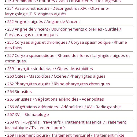
250 Pommades / Poudres / Vaso-constricteurs - Décongestifs
251 Vaso-constricteurs - Décongestifs / XIV. - Oto-rhino-
laryngologie. T. S. Angines aiguës
252 Angines aiguës / Angine de Vincent
253 Angine de Vincent / Bourdonnements d'oreilles - Surdité /
Coryzas aigus et chroniques
255 Coryzas aigus et chroniques / Coryza spasmodique - Rhume
des foins
257 Coryza spasmodique - Rhume des foins / Laryngites aiguës et
chroniques
259 Laryngite striduleuse / Otites - Mastoïdites
260 Otites - Mastoïdites / Ozène / Pharyngites aiguës
262 Pharyngites aiguës / Rhino-pharyngites chroniques
264 Sinusites
265 Sinusites / Végétations adénoïdes - Adénoïdites
266 Végétations adénoïdes - Adénoïdites / XV. - Radiographie
267 XVI. - Stomatologie
268 XVII. - Syphilis. Préventifs / Traitement arsenical / Traitement
bismuthique / Traitement ioduré
269 Traitement ioduré / Traitement mercuriel / Traitement mixte