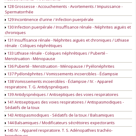
128 Grossesse - Accouchements - Avortements / Impuissance -
Spermatorrhée
129 Incontinence d'urine / Infection puerpérale
130 Infection puerpérale / Insuffisance rénale - Néphrites aiguës et
chroniques
131 Insuffisance rénale - Néphrites aiguës et chroniques / Lithiase
rénale - Coliques néphrétiques
133 Lithiase rénale - Coliques néphrétiques / Puberté -
Menstruation - Ménopause
136 Puberté - Menstruation - Ménopause / Pyélonéphrites
137 Pyélonéphrites / Vomissements incoercibles - Éclampsie
138 Vomissements incoercibles - Éclampsie / IV. - Appareil
respiratoire. T. G. Antidyspnéiques
139 Antidyspnéiques / Antiseptiques des voies respiratoires
141 Antiseptiques des voies respiratoires / Antispasmodiques -
Sédatifs de la toux
143 Antispasmodiques - Sédatifs de la toux / Balsamiques
144 Balsamiques / Modificateurs sécrétoires expectorants
145 IV. - Appareil respiratoire. T. S. Adénopathies trachéo-
bronchiques