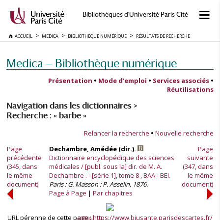
Bibliothèques d'Université Paris Cité
ACCUEIL
MEDICA
BIBLIOTHÈQUE NUMÉRIQUE
RÉSULTATS DE RECHERCHE
Medica — Bibliothèque numérique
Présentation
•
Mode d’emploi
•
Services associés
•
Réutilisations
Navigation dans les dictionnaires >
Recherche : « barbe »
Relancer la recherche
•
Nouvelle recherche
Page
Dechambre, Amédée (dir.).
Page
précédente
Dictionnaire encyclopédique des sciences
suivante
(345, dans
médicales / [publ. sous la] dir. de M. A.
(347, dans
le même
Dechambre . - [série 1], tome 8 , BAA - BEI.
le même
document)
Paris : G. Masson : P. Asselin, 1876.
document)
Page à Page
Par chapitres
URL pérenne de cette page :
https://www.biusante.parisdescartes.fr/