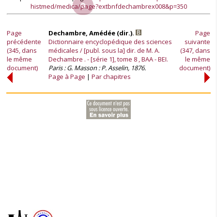
histmed/medica/page?extbnfdechambrex008&p=350
Page
Dechambre, Amédée (dir.).
Page
précédente
Dictionnaire encyclopédique des sciences
suivante
(345, dans
médicales / [publ. sous la] dir. de M. A.
(347, dans
le même
Dechambre . - [série 1], tome 8 , BAA - BEI.
le même
document)
Paris : G. Masson : P. Asselin, 1876.
document)
Page à Page
Par chapitres