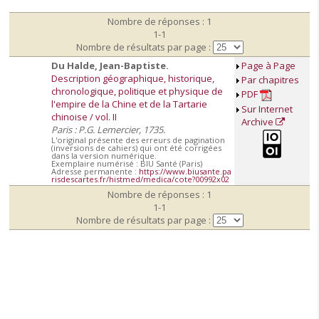
Nombre de réponses : 1
1-1
Nombre de résultats par page :
Du Halde, Jean-Baptiste.
Page à Page
Description géographique, historique,
Par chapitres
chronologique, politique et physique de
PDF
l'empire de la Chine et de la Tartarie
Sur Internet
chinoise / vol. II
Archive
Paris : P.G. Lemercier, 1735.
L'original présente des erreurs de pagination
(inversions de cahiers) qui ont été corrigées
dans la version numérique.
Exemplaire numérisé : BIU Santé (Paris)
Adresse permanente :
https://www.biusante.pa
risdescartes.fr/histmed/medica/cote?00992x02
Nombre de réponses : 1
1-1
Nombre de résultats par page :