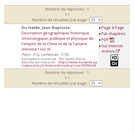
Nombre de réponses : 1
1-1
Nombre de résultats par page :
Du Halde, Jean-Baptiste.
Page à Page
Description géographique, historique,
Par chapitres
chronologique, politique et physique de
PDF
l'empire de la Chine et de la Tartarie
Sur Internet
chinoise / vol. IV
Archive
Paris : P.G. Lemercier, 1735.
Exemplaire numérisé : BIU Santé (Paris)
Adresse permanente :
https://www.biusante.pa
risdescartes.fr/histmed/medica/cote?00992x04
Nombre de réponses : 1
1-1
Nombre de résultats par page :