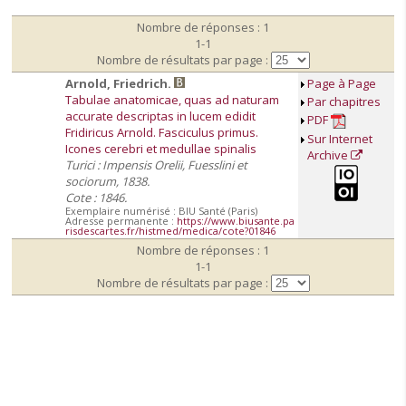
Nombre de réponses : 1
1-1
Nombre de résultats par page :
Arnold, Friedrich.
Page à Page
Tabulae anatomicae, quas ad naturam
Par chapitres
accurate descriptas in lucem edidit
PDF
Fridiricus Arnold. Fasciculus primus.
Sur Internet
Icones cerebri et medullae spinalis
Archive
Turici : Impensis Orelii, Fuesslini et
sociorum, 1838.
Cote : 1846.
Exemplaire numérisé : BIU Santé (Paris)
Adresse permanente :
https://www.biusante.pa
risdescartes.fr/histmed/medica/cote?01846
Nombre de réponses : 1
1-1
Nombre de résultats par page :