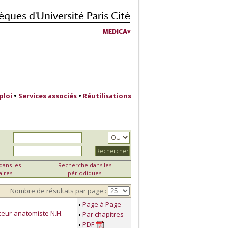
èques d'Université Paris Cité
MEDICA
ploi
•
Services associés
•
Réutilisations
ans les
Recherche dans les
aires
périodiques
Nombre de résultats par page :
Page à Page
teur-anatomiste N.H.
Par chapitres
PDF