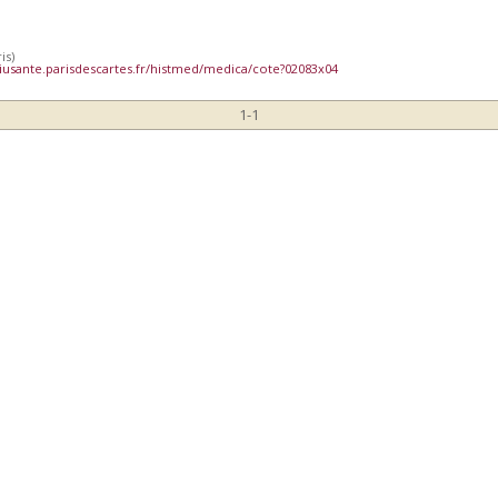
is)
iusante.parisdescartes.fr/histmed/medica/cote?02083x04
1-1