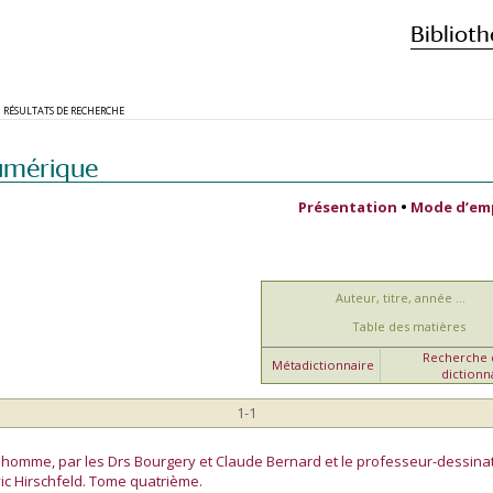
Biblioth
RÉSULTATS DE RECHERCHE
umérique
Présentation
•
Mode d’em
Auteur, titre, année ...
Table des matières
Recherche d
Métadictionnaire
dictionn
1-1
l'homme, par les Drs Bourgery et Claude Bernard et le professeur-dessina
ic Hirschfeld. Tome quatrième.