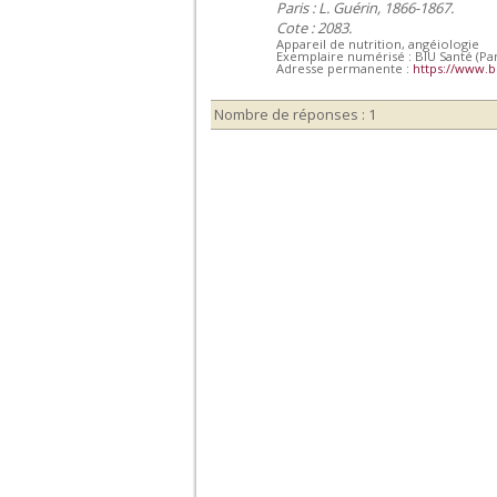
Paris : L. Guérin, 1866-1867.
Cote : 2083.
Appareil de nutrition, angéiologie
Exemplaire numérisé : BIU Santé (Par
Adresse permanente :
https://www.b
Nombre de réponses : 1