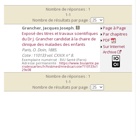
Nombre de réponses : 1
1-1
Nombre de résultats par page :
Grancher, Jacques Joseph.
Page à Page
Exposé des titres et travaux scientifiques
Par chapitres
du Dr J. Grancher candidat à la chaire de
PDF
clinique des maladies des enfants
Sur Internet
Paris, O. Doin, 1885.
Archive
Cote : 110133 vol. CXXIX n° 8.
Exemplaire numérisé : BIU Santé (Paris)
Adresse permanente :
https://www.biusante.pa
risdescartes.fr/histmed/medica/cote?110133x1
29x08
Nombre de réponses : 1
1-1
Nombre de résultats par page :