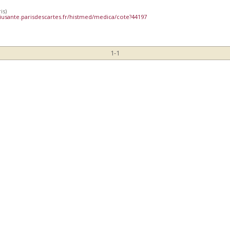
is)
iusante.parisdescartes.fr/histmed/medica/cote?44197
1-1