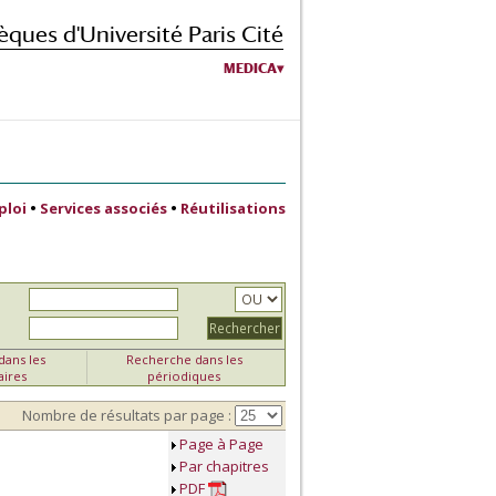
èques d'Université Paris Cité
MEDICA
ploi
•
Services associés
•
Réutilisations
ans les
Recherche dans les
aires
périodiques
Nombre de résultats par page :
Page à Page
Par chapitres
PDF