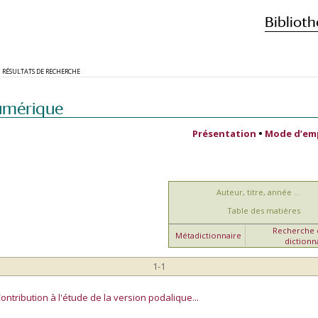
Biblioth
RÉSULTATS DE RECHERCHE
umérique
Présentation
•
Mode d’em
Auteur, titre, année ...
Table des matières
Recherche d
Métadictionnaire
dictionn
1-1
tribution à l'étude de la version podalique...