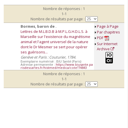
Nombre de réponses : 1
1-1
Nombre de résultats par page :
Bormes, baron de .
Page à Page
Lettres de M.L.B.D.B à M.P.L.G.H.D.L.S. à
Par chapitres
Marseille sur l'existence du magnétisme
PDF
animal et l'agent universel de la nature
Sur Internet
dont le Dr Mesmer se sert pour opérer
Archive
ses guérisons...
Genève et Paris : Couturier, 1784.
Exemplaire numérisé : BIU Santé (Paris)
Adresse permanente :
https://www.biusante.pa
risdescartes.fr/histmed/medica/cote?74843
Nombre de réponses : 1
1-1
Nombre de résultats par page :