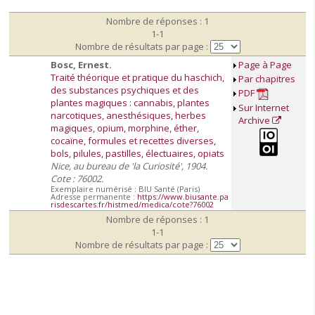
Nombre de réponses : 1
1-1
Nombre de résultats par page :
Bosc, Ernest.
Page à Page
Traité théorique et pratique du haschich,
Par chapitres
des substances psychiques et des
PDF
plantes magiques : cannabis, plantes
Sur Internet
narcotiques, anesthésiques, herbes
Archive
magiques, opium, morphine, éther,
cocaïne, formules et recettes diverses,
bols, pilules, pastilles, électuaires, opiats
Nice, au bureau de 'la Curiosité', 1904.
Cote : 76002.
Exemplaire numérisé : BIU Santé (Paris)
Adresse permanente :
https://www.biusante.pa
risdescartes.fr/histmed/medica/cote?76002
Nombre de réponses : 1
1-1
Nombre de résultats par page :