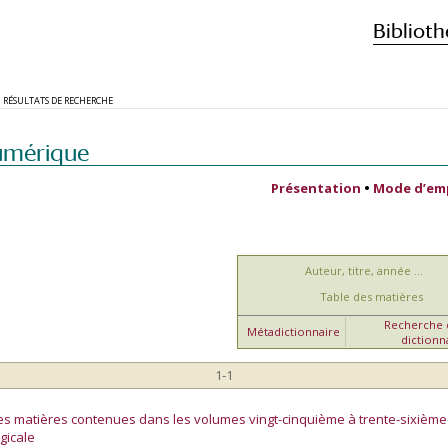
Biblioth
RÉSULTATS DE RECHERCHE
umérique
Présentation
•
Mode d’em
Auteur, titre, année ...
Table des matières
Recherche d
Métadictionnaire
dictionn
1-1
es matières contenues dans les volumes vingt-cinquième à trente-sixième 
gicale