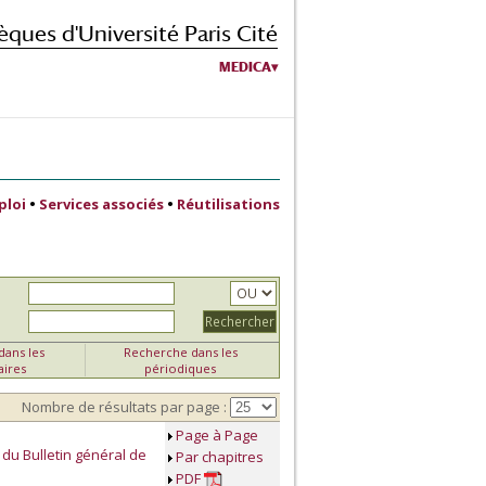
èques d'Université Paris Cité
MEDICA
ploi
•
Services associés
•
Réutilisations
ans les
Recherche dans les
aires
périodiques
Nombre de résultats par page :
Page à Page
du Bulletin général de
Par chapitres
PDF