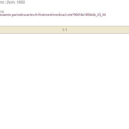
ris : Doin, 1850.
is)
iusante.parisdescartes.fr/histmed/medica/cote?90014x1850xtb_25_36
1-1